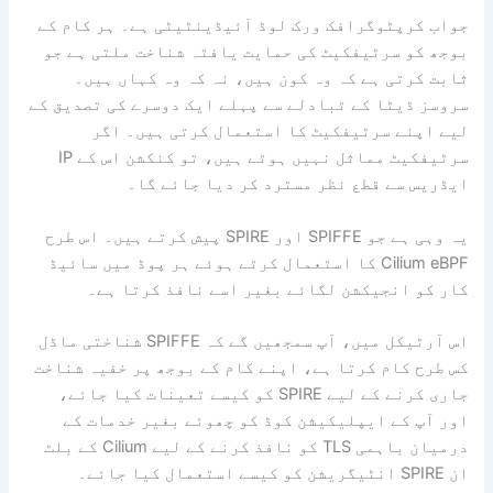
جواب کرپٹوگرافک ورک لوڈ آئیڈینٹیٹی ہے۔ ہر کام کے
بوجھ کو سرٹیفکیٹ کی حمایت یافتہ شناخت ملتی ہے جو
ثابت کرتی ہے کہ وہ کون ہیں، نہ کہ وہ کہاں ہیں۔
سروسز ڈیٹا کے تبادلے سے پہلے ایک دوسرے کی تصدیق کے
لیے اپنے سرٹیفکیٹ کا استعمال کرتی ہیں۔ اگر
سرٹیفکیٹ مماثل نہیں ہوتے ہیں، تو کنکشن اس کے IP
ایڈریس سے قطع نظر مسترد کر دیا جائے گا۔
یہ وہی ہے جو SPIFFE اور SPIRE پیش کرتے ہیں۔ اس طرح
Cilium eBPF کا استعمال کرتے ہوئے ہر پوڈ میں سائیڈ
کار کو انجیکشن لگائے بغیر اسے نافذ کرتا ہے۔
اس آرٹیکل میں، آپ سمجھیں گے کہ SPIFFE شناختی ماڈل
کس طرح کام کرتا ہے، اپنے کام کے بوجھ پر خفیہ شناخت
جاری کرنے کے لیے SPIRE کو کیسے تعینات کیا جائے،
اور آپ کے ایپلیکیشن کوڈ کو چھوئے بغیر خدمات کے
درمیان باہمی TLS کو نافذ کرنے کے لیے Cilium کے بلٹ
ان SPIRE انٹیگریشن کو کیسے استعمال کیا جائے۔