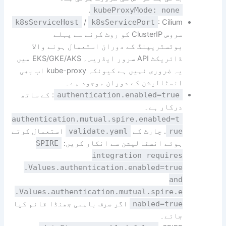
.
kubeProxyMode: none
k8sServiceHost
/
k8sServicePort
: Cilium
سروس ClusterIP کو روٹ کرنے سے پہلے
بوٹسٹریپنگ کے دوران استعمال ہونے والا
ڈائریکٹ API سرور ایڈریس۔ EKS/GKE/AKS میں
یہ ضروری نہیں ہے کیونکہ kube-proxy اب بھی
انسٹالیشن کے دوران موجود ہے۔
authentication.enabled=true
: کے ساتھ
درکار ہے۔
authentication.mutual.spire.enabled=t
rue
. چارٹ کے
validate.yaml
استعمال کرتے
ہوئے انسٹالیشن سے انکار کریں:
SPIRE
integration requires
.Values.authentication.enabled=true
and
.Values.authentication.mutual.spire.e
nabled=true
اگر صرف باہمی جھنڈا قائم کیا
جائے۔