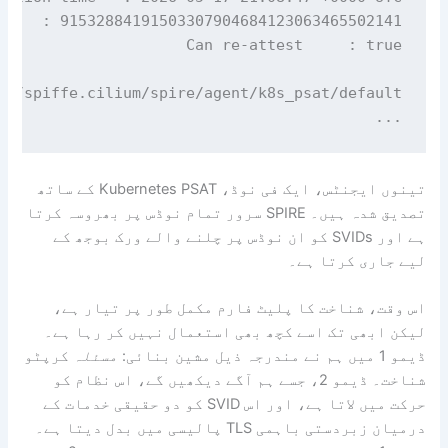
://spiffe.cilium/spire/agent/k8s_psat/default/
...

تینوں ایجنٹس، ایک فی نوڈ، Kubernetes PSAT کے ساتھ
تصدیق شدہ ہیں۔ SPIRE سرور تمام نوڈس پر بھروسہ کرتا
ہے اور SVIDs کو ان نوڈس پر چلنے والے ورک بوجھ کے
لیے جاری کرتا ہے۔
اس وقت، شناخت کا پلیٹ فارم مکمل طور پر تیار ہے،
لیکن ابھی تک اسے کچھ بھی استعمال نہیں کر رہا ہے۔
ڈیمو 1 میں ہم نے مندرجہ ذیل مشین بنائی:
مسئلہ
کرپٹو
شناخت۔ ڈیمو 2، جسے ہم آگے دیکھیں گے، اس نظام کو
حرکت میں لاتا ہے، اور اس SVID کو دو حقیقی خدمات کے
درمیان زبردستی باہمی TLS پالیسی میں بدل دیتا ہے۔