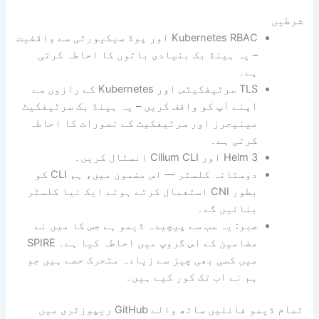
شرطیں
Kubernetes RBAC اور پوڈ سیکیورٹی سے واقفیت
– یہ ہینڈ بک بنیادی باتوں کا احاطہ کرتی
ہے۔
TLS سرٹیفکیٹس اور Kubernetes کے رازوں سے
اپنے آپ کو واقف کریں – یہ ہینڈ بک سرٹیفکیٹ
مینیجرز اور سرٹیفکیٹ کے تصورات کا احاطہ
کرتی ہے۔
Helm 3 اور Cilium CLI انسٹال کریں۔
دوستانہ کلسٹر — اس مضمون میں، ہم CLI کو
بطور CNI استعمال کرتے ہوئے ایک نیا کلسٹر
بنائیں گے۔
صبر: یہ سب سے پیچیدہ ڈیمو ہے جس کا میں نے
مضامین کے اس گروپ میں احاطہ کیا ہے۔ SPIRE
میں کسی بھی چیز سے زیادہ متحرک حصے ہیں جو
ہم نے اب تک کور کیے ہیں۔
تمام ڈیمو فائلیں ساتھ والے GitHub ریپوزٹری میں