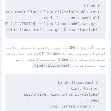
f cilium-linux-amd64.tar.gz -C /usr/local/bin

مرحلہ 2: ڈیفالٹ CNI کے بغیر ایک قسم کا کلسٹر بنائیں
آپ کو اس قسم کے ڈیفالٹ CNI (kindnet) کو غیر فعال کرنے
کی ضرورت ہوگی تاکہ Cilium اسے سنبھال سکے۔ اس کو
بطور محفوظ کریں۔
kind-cilium.yaml
: