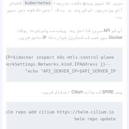
سرور تک نہیں پہنچ سکتے بذریعہ:
kubernetes
کلسٹر
آئی پی سروس۔ اس کی وجہ یہ ہے کہ ابھی تک کچھ بھی نہیں
ہے۔
آپ کو API سرور کا اصل پتہ پہلے سے پاس کرنا ہوگا۔
Docker میں قسم کے کنٹرول طیارے کا IP حاصل کریں۔
echo "API_SERVER_IP=$API_SERVER_IP"

پھر SPIRE کے ساتھ Cilium انسٹال کریں۔