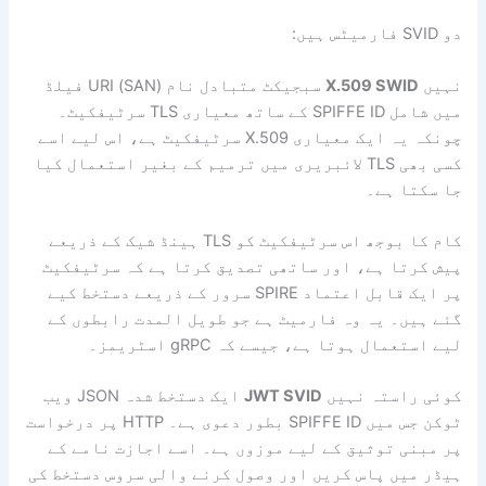
دو SVID فارمیٹس ہیں:
نہیں
X.509 SWID
سبجیکٹ متبادل نام (SAN) URI فیلڈ
میں شامل SPIFFE ID کے ساتھ معیاری TLS سرٹیفکیٹ۔
چونکہ یہ ایک معیاری X.509 سرٹیفکیٹ ہے، اس لیے اسے
کسی بھی TLS لائبریری میں ترمیم کے بغیر استعمال کیا
جا سکتا ہے۔
کام کا بوجھ اس سرٹیفکیٹ کو TLS ہینڈ شیک کے ذریعے
پیش کرتا ہے، اور ساتھی تصدیق کرتا ہے کہ سرٹیفکیٹ
پر ایک قابل اعتماد SPIRE سرور کے ذریعے دستخط کیے
گئے ہیں۔ یہ وہ فارمیٹ ہے جو طویل المدت رابطوں کے
لیے استعمال ہوتا ہے، جیسے کہ gRPC اسٹریمز۔
کوئی راستہ نہیں
JWT SVID
ایک دستخط شدہ JSON ویب
ٹوکن جس میں SPIFFE ID بطور دعوی ہے۔ HTTP پر درخواست
پر مبنی توثیق کے لیے موزوں ہے۔ اسے اجازت نامے کے
ہیڈر میں پاس کریں اور وصول کرنے والی سروس دستخط کی