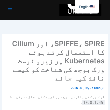
واد
English
ر
ائیں۔
SPIFFE، SPIRE، اور Cilium
کا استعمال کرتے ہوئے
Kubernetes پر زیرو ٹرسٹ
ورک بوجھ کی شناخت کو کیسے
نافذ کیا جائے
از
Tech
/
جولائی 8, 2026
نیٹ ورک کی پالیسی درج ذیل ٹریفک کی اجازت دیتی ہے:
.
10.0.1.45