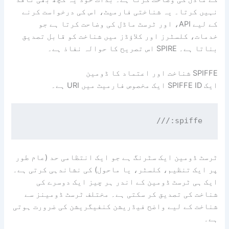
نہیں کرتا۔ یہ شناختی فارمیٹ، اس کی درخواست کرنے
کے لیے API، اور ٹرسٹ ماڈل کی وضاحت کرتا ہے جو
خدمات، کلسٹرز اور کلاؤڈز میں شناخت کو قابل تصدیق
بناتا ہے۔ SPIRE اس تصریح کا حوالہ نفاذ ہے۔
SPIFFE شناخت اور اعتماد کا ڈومین
ایک SPIFFE ID ایک مخصوص فارمیٹ میں URI ہے۔
/
spiffe://
ٹرسٹ ڈومین ایک سٹرنگ ہے جو ایک انتظامی حد (عام طور
پر ایک تنظیم، کلسٹر، یا ماحول) کی نشاندہی کرتی ہے۔
ایک ہی ٹرسٹ ڈومین کے اندر ہر چیز ایک دوسرے کی
شناخت کی تصدیق کر سکتی ہے۔ مختلف ٹرسٹ ڈومینز سے
شناخت کے لیے واضح فیڈریشن کنفیگریشن کی ضرورت ہوتی
ہے۔