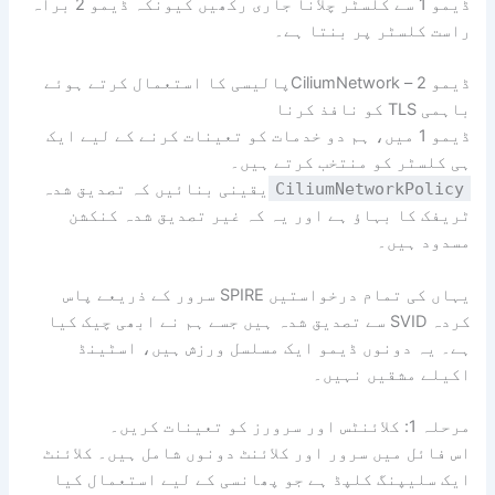
ڈیمو 1 سے کلسٹر چلانا جاری رکھیں کیونکہ ڈیمو 2 براہ
راست کلسٹر پر بنتا ہے۔
ڈیمو 2 – CiliumNetworkپالیسی کا استعمال کرتے ہوئے
باہمی TLS کو نافذ کرنا
ڈیمو 1 میں، ہم دو خدمات کو تعینات کرنے کے لیے ایک
ہی کلسٹر کو منتخب کرتے ہیں۔
CiliumNetworkPolicy
یقینی بنائیں کہ تصدیق شدہ
ٹریفک کا بہاؤ ہے اور یہ کہ غیر تصدیق شدہ کنکشن
مسدود ہیں۔
یہاں کی تمام درخواستیں SPIRE سرور کے ذریعے پاس
کردہ SVID سے تصدیق شدہ ہیں جسے ہم نے ابھی چیک کیا
ہے۔ یہ دونوں ڈیمو ایک مسلسل ورزش ہیں، اسٹینڈ
اکیلے مشقیں نہیں۔
مرحلہ 1: کلائنٹس اور سرورز کو تعینات کریں۔
اس فائل میں سرور اور کلائنٹ دونوں شامل ہیں۔ کلائنٹ
ایک سلیپنگ کلپڈ ہے جو پھانسی کے لیے استعمال کیا