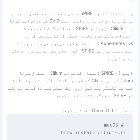
یہ اسٹینڈ اسٹون SPIRE ماڈل سے قدرے مختلف ہے، جہاں
ہر کام کا بوجھ براہ راست اپنے SVID کی درخواست کرتا
ہے۔ Cilium آپریٹرز SPIRE کے ساتھ کام کے بوجھ کے
اندراجات کو خود بخود رجسٹر کرتے ہیں جو کہ وہ
Kubernetes IDs کا انتظام کرتے ہیں، جس سے ہر پوڈ کے
لیے دستی طور پر SPIRE اندراجات بنانے کی ضرورت ختم
ہو جاتی ہے۔
ڈیمو 1 – SPIRE انضمام کے ساتھ Cilium انسٹال کرنا
Cilium کو اپنے CNI کے طور پر استعمال کرتے ہوئے ایک
قسم کا کلسٹر بنائیں اور ایک ہیلم کمانڈ کے ساتھ بلٹ
ان SPIRE انٹیگریشن کو فعال کریں۔
مرحلہ 1: Cilium CLI انسٹال کریں۔