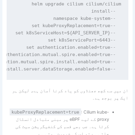
  --set authentication.mutual.spire.install.server.dataStorage.enabled=false

ان میں سے کچھ جھنڈوں کو یاد کرنا آسان ہے، لیکن ہر
ایک پر بوجھ ہے۔
kubeProxyReplacement=true
: Cilium kube-
proxy کے لیے eBPF پر مبنی متبادل انسٹال
کرتا ہے۔ جب بھی قسم کی کنفیگریشن سیٹ کی
جاتی ہے تو اس کی ضرورت ہوتی ہے۔