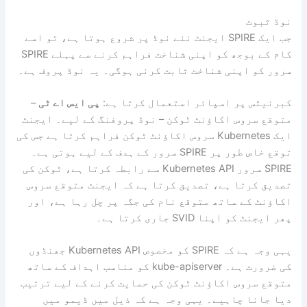
نوڈ ثبوت
جب ایک SPIRE ایجنٹ نئے نوڈ پر شروع ہوتا ہے، تو اسے
کام کے بوجھ کو اپنی شناخت فراہم کرنے سے پہلے SPIRE
سرور کو اپنی شناخت ثابت کرنی ہوگی۔ یہ نوڈ پروف ہے۔
کبرنیٹس پر اسپائر استعمال کرتا ہے:
پی ایس اے ٹی
–
متوقع سروس اکاؤنٹ ٹوکن – نوڈ پروفنگ کے لیے۔ ایجنٹ
ایک Kubernetes سروس اکاؤنٹ ٹوکن فراہم کرتا ہے جس کی
توقع خاص طور پر SPIRE سرور کے ہدف کے لیے ہوتی ہے۔
SPIRE سرور Kubernetes API سے رابطہ کرتا ہے، ٹوکن کی
تصدیق کرتا ہے، تصدیق کرتا ہے کہ ایجنٹ متوقع سروس
اکاؤنٹ کے ساتھ متوقع نام کی جگہ پر چل رہا ہے، اور
پھر ایجنٹ کو اپنا SVID جاری کرتا ہے۔
یہی وجہ ہے کہ SPIRE کو مخصوص Kubernetes API جھنڈوں
کی ضرورت ہے۔ kube-apiserver کو مناسب اہداف کے ساتھ
متوقع سروس اکاؤنٹ ٹوکن کی حمایت کرنے کے لیے ترتیب
دیا جانا چاہیے۔ یہی وجہ ہے کہ ذیل میں ڈیمو میں