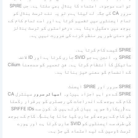
تو اسے موجودہ اعتماد کا بنڈل بھی ملتا ہے۔ جب SPIRE
سرور CA کی جگہ لے لیتا ہے، تو یہ نئے ٹرسٹ بنڈل کو
تمام ایجنٹوں میں تقسیم کرتا ہے اور اسے تمام کام کے
بوجھ میں دھکیل دیتا ہے۔ درخواستوں کو ٹرسٹ بنڈلز
کو دستی طور پر منظم کرنے کی ضرورت نہیں ہے۔
SPIRE کیسے کام کرتا ہے۔
SPIRE وہ انجن ہے جو SVID جاری کرتا ہے اور ID لائف
سائیکل کا انتظام کرتا ہے۔ فن تعمیر کو سمجھنا Cilium
کے انضمام کو معنی خیز بناتا ہے۔
SPIRE سرور اور SPIRE ایجنٹ
SPIRE کے دو اہم اجزاء ہیں: وہ
اسپائر سرور
سینٹرل CA
کام کے بوجھ کے اندراجات کی رجسٹری کو برقرار رکھتا
ہے (ریکارڈ جو یہ بیان کرتے ہیں کہ کون سے SPIFFE IDs
کو کام کے بوجھ کو جاری کیا جانا چاہئے)۔ کام کے بوجھ
کی طرف سے ایجنٹوں کو SVID جاری کرتا ہے اور پورے
ٹرسٹ ڈومین کے لیے اعتماد کی جڑ ہے۔