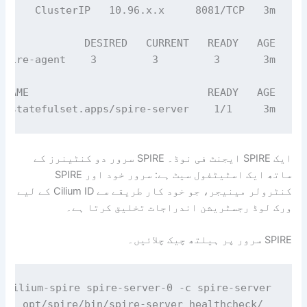
statefulset.apps/spire-server    1/1     3m

ایک SPIRE ایجنٹ فی نوڈ۔ SPIRE سرور دو کنٹینرز کے
ساتھ ایک اسٹیٹفول سیٹ ہے: سرور خود اور SPIRE
کنٹرولر مینیجر، جو خود کار طریقے سے Cilium ID کے لیے
ورک لوڈ رجسٹریشن اندراجات تخلیق کرتا ہے۔
SPIRE سرور پر ہیلتھ چیک چلائیں۔
  /opt/spire/bin/spire-server healthcheck
