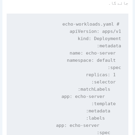
جائے گا۔