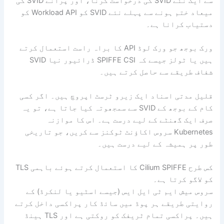
سے ایک نئے SVID کی درخواست کرنا، اور پرانے SVID کی
میعاد ختم ہونے سے پہلے نئے SVID کو Workload API کو
دستیاب کرانا ہے۔
ورک بوجھ جو ورک لوڈ API کا براہ راست استعمال کرتے
ہیں یا ٹولز جیسے کہ SPIFFE CSI ڈرائیور نیا SVID
شفاف طریقے سے حاصل کرتے ہیں۔
قلیل مدتی اسناد ایک زیرو ٹرسٹ اپروچ ہیں۔ اگر کسی
کام کے بوجھ کے SVID سے سمجھوتہ کیا جاتا ہے، تو یہ
صرف ایک گھنٹے کے لیے درست ہے۔ اس کا موازنہ
Kubernetes سروس اکاؤنٹ ٹوکنز سے کریں، جو تاریخی
طور پر ہمیشہ کے لیے درست ہیں۔
کس طرح Cilium SPIFFE کا استعمال کرتے ہوئے باہمی TLS
کو لاگو کرتا ہے۔
سروس میش ایم ٹی ایل ایس (جیسے اسٹیو یا لنکرڈ) کے
روایتی طریقے ہر پوڈ میں سائڈ کار پراکسی داخل کرتے
ہیں۔ پراکسی تمام ٹریفک کو روکتی ہے اور TLS ہینڈ