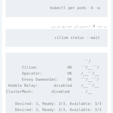
kubectl get pods -A -w

مرحلہ 4: تنصیب کی تصدیق کریں۔
cilium status --wait
