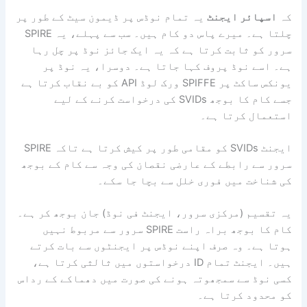
کہ
اسپائر ایجنٹ
یہ تمام نوڈس پر ڈیمون سیٹ کے طور پر
چلتا ہے۔ میرے پاس دو کام ہیں۔ سب سے پہلے، یہ SPIRE
سرور کو ثابت کرتا ہے کہ یہ ایک جائز نوڈ پر چل رہا
ہے۔ اسے نوڈ پروف کہا جاتا ہے۔ دوسرا، یہ نوڈ پر
یونکس ساکٹ پر SPIFFE ورک لوڈ API کو بے نقاب کرتا ہے
جسے کام کا بوجھ SVIDs کی درخواست کرنے کے لیے
استعمال کرتا ہے۔
ایجنٹ SVIDs کو مقامی طور پر کیش کرتا ہے تاکہ SPIRE
سرور سے رابطے کے عارضی نقصان کی وجہ سے کام کے بوجھ
کی شناخت میں فوری خلل سے بچا جا سکے۔
یہ تقسیم (مرکزی سرور، ایجنٹ فی نوڈ) جان بوجھ کر ہے۔
کام کا بوجھ براہ راست SPIRE سرور سے مربوط نہیں
ہوتا ہے۔ وہ صرف اپنے نوڈس پر ایجنٹوں سے بات کرتے
ہیں۔ ایجنٹ تمام ID درخواستوں میں ثالثی کرتا ہے،
کسی نوڈ سے سمجھوتہ ہونے کی صورت میں دھماکے کے رداس
کو محدود کرتا ہے۔