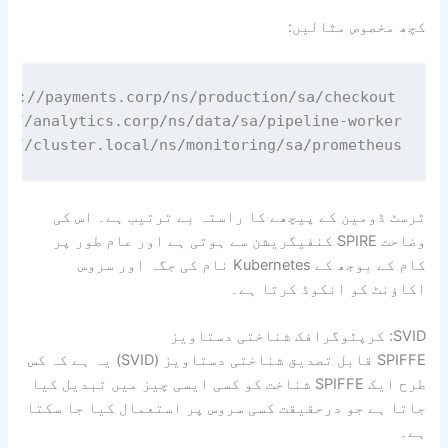
کچھ مخصوص مثالیں:
e://cluster.local/ns/monitoring/sa/prometheus

ٹرسٹ ڈومین کے پیچھے کا راستہ بے ترتیب ہے۔ اس کی
وضاحت SPIRE کنفیگریشن سے ہوتی ہے اور عام طور پر
کام کے بوجھ کے Kubernetes نام کی جگہ اور سروس
اکاؤنٹ کو انکوڈ کرتا ہے۔
SVID: کرپٹوگرافک شناختی دستاویز
SPIFFE قابل تصدیق شناختی دستاویز (SVID) یہ ہے کہ کس
طرح ایک SPIFFE شناخت کو کسی ایسی چیز میں تبدیل کیا
جاتا ہے جو درحقیقت کسی سروس پر استعمال کیا جا سکتا
ہے۔