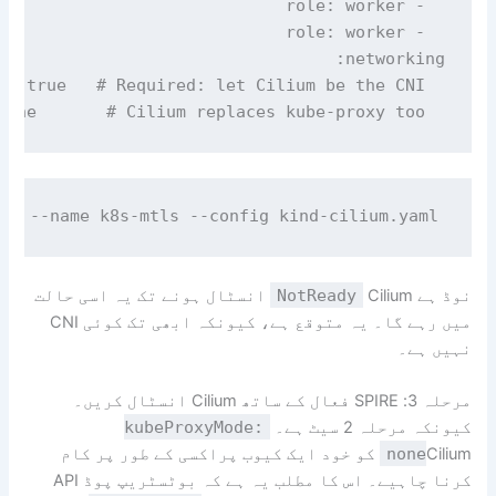
  kubeProxyMode: none       # Cilium replaces kube-proxy too

er --name k8s-mtls --config kind-cilium.yaml

نوڈ ہے
NotReady
Cilium انسٹال ہونے تک یہ اسی حالت
میں رہے گا۔ یہ متوقع ہے، کیونکہ ابھی تک کوئی CNI
نہیں ہے۔
مرحلہ 3: SPIRE فعال کے ساتھ Cilium انسٹال کریں۔
کیونکہ مرحلہ 2 سیٹ ہے۔
kubeProxyMode:
none
Cilium کو خود ایک کیوب پراکسی کے طور پر کام
کرنا چاہیے۔ اس کا مطلب یہ ہے کہ بوٹسٹریپ پوڈ API