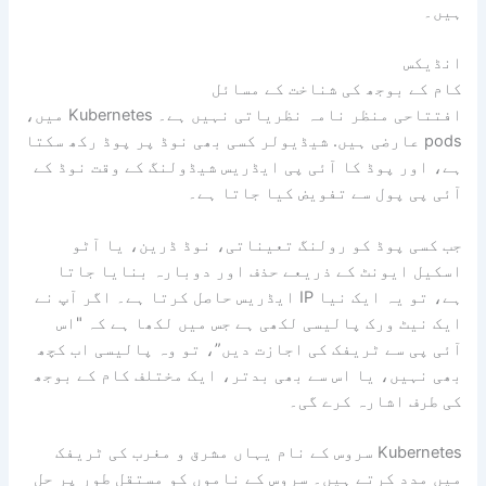
ہیں۔
انڈیکس
کام کے بوجھ کی شناخت کے مسائل
افتتاحی منظر نامہ نظریاتی نہیں ہے۔ Kubernetes میں،
pods عارضی ہیں. شیڈیولر کسی بھی نوڈ پر پوڈ رکھ سکتا
ہے، اور پوڈ کا آئی پی ایڈریس شیڈولنگ کے وقت نوڈ کے
آئی پی پول سے تفویض کیا جاتا ہے۔
جب کسی پوڈ کو رولنگ تعیناتی، نوڈ ڈرین، یا آٹو
اسکیل ایونٹ کے ذریعے حذف اور دوبارہ بنایا جاتا
ہے، تو یہ ایک نیا IP ایڈریس حاصل کرتا ہے۔ اگر آپ نے
ایک نیٹ ورک پالیسی لکھی ہے جس میں لکھا ہے کہ "اس
آئی پی سے ٹریفک کی اجازت دیں”، تو وہ پالیسی اب کچھ
بھی نہیں، یا اس سے بھی بدتر، ایک مختلف کام کے بوجھ
کی طرف اشارہ کرے گی۔
Kubernetes سروس کے نام یہاں مشرق و مغرب کی ٹریفک
میں مدد کرتے ہیں۔ سروس کے ناموں کو مستقل طور پر حل