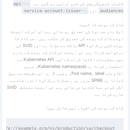
کلسٹر کنفیگریشن کی قسم ترتیب دی گئی ہے۔
--api-
audiences
اور
--service-account-issuer
.
کام کے بوجھ کا ثبوت
ایک بار جب نوڈ کی تصدیق ہو جاتی ہے، تو اس کے ایجنٹ
اپنے کام کے بوجھ کی تصدیق کر سکتے ہیں۔ جب کام کا
بوجھ کسی ورک لوڈ API ساکٹ سے جڑتا ہے اور SVID کی
درخواست کرتا ہے، تو ایجنٹ اس کام کے بوجھ کے بارے
میں معلومات اکٹھا کرنے کے لیے Kubernetes API سے
استفسار کرتا ہے (Kubernetes namespace، سروس
اکاؤنٹ، Pod name، label، وغیرہ)۔ یہ اس حقیقت سے میل
کھاتا ہے SPIRE سرور پر رجسٹرڈ ورک لوڈ اندراجات سے۔
اگر کوئی مماثلت پائی جاتی ہے، تو ایجنٹ متعلقہ SVID
جاری کرتا ہے۔
کام کے بوجھ کی اشیاء میں شامل ہیں: