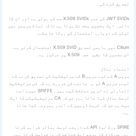
تصدیق کرے گی۔
JWT SVIDs کی عمر X.509 SVIDs سے کم ہوتی ہے اور ان کا
دائرہ ایک مخصوص ہدف تک ہوتا ہے تاکہ تمام سروسز میں
ٹوکن کے دوبارہ استعمال کو روکا جا سکے۔
Cilium میں باہمی تصدیق X.509 SVID استعمال کرتی ہے۔
اس مضمون کا بقیہ حصہ X.509 پر مرکوز ہے۔
اعتماد بنڈل
سروس A کے لیے سروس B کے سرٹیفکیٹ کی تصدیق کرنے کے
لیے، سروس A کو یہ جاننے کی ضرورت ہے کہ کس سرٹیفکیٹ
اتھارٹی نے اس پر دستخط کیے ہیں۔ SPIFFE میں، اسے
ٹرسٹ بنڈل کہا جاتا ہے، جو کہ CA سرٹیفیکیٹس کا ایک
سیٹ ہے جو کہ ٹرسٹ ڈومین کے اندر بھروسہ کیا جاتا
ہے۔
SPIRE ورک لوڈ API کے ذریعے ٹرسٹ بنڈلز فراہم کرتا
ہے۔ جب کام کا بوجھ ایک شناخت کی درخواست کرتا ہے،