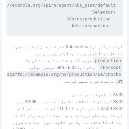
fe://example.org/spire/agent/k8s_psat/default/
  k8s:sa:checkout

ایک سلیکٹر ایک Kubernetes حقیقت بیان کرتا ہے جس کا
مماثل ہونا ضروری ہے۔ پھلیاں چل رہی ہیں۔
production
سروس اکاؤنٹ کے ساتھ نام کی جگہ
checkout
آپ کو ایک SPIFFE ID موصول ہوگی۔
spiffe://example.org/ns/production/sa/checko
ut
. دوسرے فورڈ نہیں کرتے۔
SVID کا اجراء اور گردش
SVID ڈیزائن کے لحاظ سے قلیل المدت ہے۔ SPIRE میں
X.509 SVID کے لیے ڈیفالٹ TTL 1 گھنٹہ ہے۔ اسپائر
ایجنٹ پس منظر میں خود بخود اس کے ذریعے چکر لگاتا
ہے۔ اس کا مطلب ہے ایک نیا کلیدی جوڑا بنانا، سرور