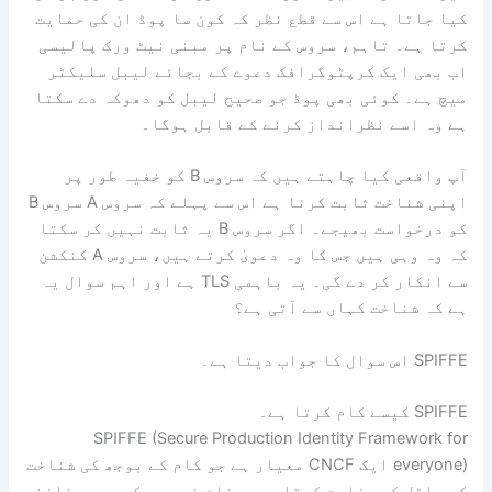
کیا جاتا ہے اس سے قطع نظر کہ کون سا پوڈ ان کی حمایت
کرتا ہے۔ تاہم، سروس کے نام پر مبنی نیٹ ورک پالیسی
اب بھی ایک کرپٹوگرافک دعوے کے بجائے لیبل سلیکٹر
میچ ہے۔ کوئی بھی پوڈ جو صحیح لیبل کو دھوکہ دے سکتا
ہے وہ اسے نظرانداز کرنے کے قابل ہوگا۔
آپ واقعی کیا چاہتے ہیں کہ سروس B کو خفیہ طور پر
اپنی شناخت ثابت کرنا ہے اس سے پہلے کہ سروس A سروس B
کو درخواست بھیجے۔ اگر سروس B یہ ثابت نہیں کر سکتا
کہ وہ وہی ہیں جس کا وہ دعویٰ کرتے ہیں، سروس A کنکشن
سے انکار کر دے گی۔ یہ باہمی TLS ہے اور اہم سوال یہ
ہے کہ شناخت کہاں سے آتی ہے؟
SPIFFE اس سوال کا جواب دیتا ہے۔
SPIFFE کیسے کام کرتا ہے۔
SPIFFE (Secure Production Identity Framework for
everyone) ایک CNCF معیار ہے جو کام کے بوجھ کی شناخت
کے ماڈل کی وضاحت کرتا ہے۔ بذات خود یہ کچھ بھی نافذ