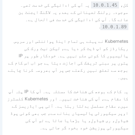
کل،
10.0.1.45
یہ آپ کی ادائیگی کی خدمت تھی۔
موجودہ رولنگ تعیناتی کے بعد، یہ لاگنگ ایجنٹ بن
جائے گا۔ آپ کی ادائیگی کی خدمت فی الحال ہے۔
.
10.0.1.89
Kubernetes نے پہلے ہی تمام اینڈ پوائنٹس اور سروس
ریکارڈز کو اپ ڈیٹ کر دیا ہے، لیکن نیٹ ورک کی
پالیسیوں کا کوئی علم نہیں ہے۔ خودکار طور پر IP
پتوں پر مبنی ٹریفک کی اجازت دیتا ہے جو اب اس کام کے
بوجھ سے تعلق نہیں رکھتے جس پر آپ بھروسہ کرنا چاہتے
ہیں۔
یہ کام کے بوجھ کی شناخت کا مسئلہ ہے۔ آپ کا IP پتہ آپ
کا مقام ہے، آپ کی شناخت نہیں۔ اور Kubernetes کلسٹرز
میں، مقام مسلسل بدلتا رہتا ہے۔ آئی پی ایڈریسز کے
اوپر سیکیورٹی پالیسیاں بنانے سے، جب بھی کوئی پوڈ
شیڈول، ری شیڈول، یا بڑھایا جاتا ہے تو آپ کی
سیکیورٹی پوزیشن خود بخود گر جاتی ہے۔