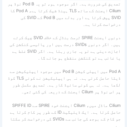
تصدیق کی ضرورت ہے۔ اگر موجود ہو، تو یہ Pod B نوڈ پر
Cilium ایجنٹ کے ساتھ TLS ہینڈ شیک کرتا ہے، Pod A کا
SVID پیش کرتا ہے اور بدلے میں Pod B کے SVID کی
درخواست کرتا ہے۔
دونوں ایجنٹ SPIRE ٹرسٹ بنڈل کے خلاف SVID چیک کرتے
ہیں۔ اگر دونوں SVIDs درست ہیں اور پالیسی کنکشن کی
اجازت دیتی ہے تو یہ جاری رہتا ہے۔ اگر SVID غلط ہے
یا غائب ہے تو کنکشن منقطع ہو جائے گا۔
Pod A میں ایپلی کیشن Pod B میں موجود ایپلیکیشن سے
ڈیٹا حاصل کرتی ہے۔ نہ ہی ایپلیکیشن نے کوئی TLS کوڈ
لکھا ہے۔ نہ ہی کوئی سائیڈ کار ہے۔ تصدیق مکمل طور
پر اس نوڈ پر Cilium ایجنٹ کے ذریعہ کی گئی تھی۔
Cilium ماڈل میں، Cilium ایجنٹ خود SPIRE سے SPIFFE ID
حاصل کرتا ہے۔ ایک ڈیلیگیٹ ID کے طور پر کام کرتا ہے
جو کام کے بوجھ کی جانب سے SVIDs کی درخواست کر سکتا
ہے۔