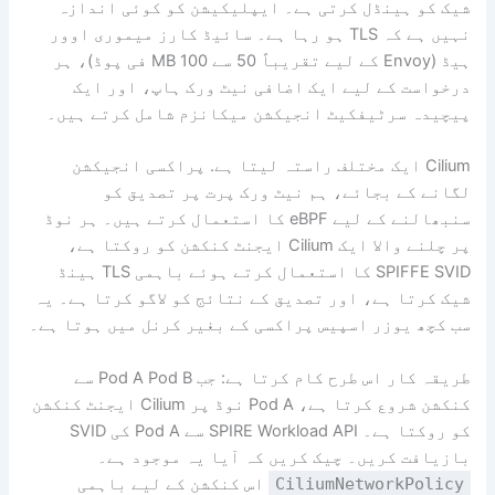
شیک کو ہینڈل کرتی ہے۔ ایپلیکیشن کو کوئی اندازہ
نہیں ہے کہ TLS ہو رہا ہے۔ سائیڈ کارز میموری اوور
ہیڈ (Envoy کے لیے تقریباً 50 سے 100 MB فی پوڈ)، ہر
درخواست کے لیے ایک اضافی نیٹ ورک ہاپ، اور ایک
پیچیدہ سرٹیفکیٹ انجیکشن میکانزم شامل کرتے ہیں۔
Cilium ایک مختلف راستہ لیتا ہے. پراکسی انجیکشن
لگانے کے بجائے، ہم نیٹ ورک پرت پر تصدیق کو
سنبھالنے کے لیے eBPF کا استعمال کرتے ہیں۔ ہر نوڈ
پر چلنے والا ایک Cilium ایجنٹ کنکشن کو روکتا ہے،
SPIFFE SVID کا استعمال کرتے ہوئے باہمی TLS ہینڈ
شیک کرتا ہے، اور تصدیق کے نتائج کو لاگو کرتا ہے۔ یہ
سب کچھ یوزر اسپیس پراکسی کے بغیر کرنل میں ہوتا ہے۔
طریقہ کار اس طرح کام کرتا ہے: جب Pod A Pod B سے
کنکشن شروع کرتا ہے، Pod A نوڈ پر Cilium ایجنٹ کنکشن
کو روکتا ہے۔ SPIRE Workload API سے Pod A کی SVID
بازیافت کریں۔ چیک کریں کہ آیا یہ موجود ہے۔
CiliumNetworkPolicy
اس کنکشن کے لیے باہمی