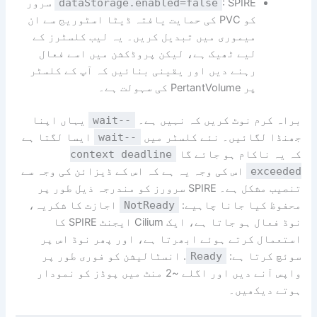
dataStorage.enabled=false
: SPIRE سرور
کو PVC کی حمایت یافتہ ڈیٹا اسٹوریج سے ان
میموری میں تبدیل کریں۔ یہ لیب کلسٹرز کے
لیے ٹھیک ہے، لیکن پروڈکشن میں اسے فعال
رہنے دیں اور یقینی بنائیں کہ آپ کے کلسٹر
پر PertantVolume کی سہولت ہے۔
براہ کرم نوٹ کریں کہ نہیں ہے۔
--wait
یہاں اپنا
جھنڈا لگائیں۔ نئے کلسٹر میں
--wait
ایسا لگتا ہے
کہ یہ ناکام ہو جائے گا
context deadline
exceeded
اس کی وجہ یہ ہے کہ اس کے ڈیزائن کی وجہ سے
تنصیب مشکل ہے۔ SPIRE سرورز کو مندرجہ ذیل طور پر
محفوظ کیا جانا چاہیے:
NotReady
اجازت کا شکریہ،
نوڈ فعال ہو جاتا ہے، ایک Cilium ایجنٹ SPIRE کا
استعمال کرتے ہوئے ابھرتا ہے، اور پھر نوڈ اس پر
سوئچ کرتا ہے:
Ready
. انسٹالیشن کو فوری طور پر
واپس آنے دیں اور اگلے ~2 منٹ میں پوڈز کو نمودار
ہوتے دیکھیں۔