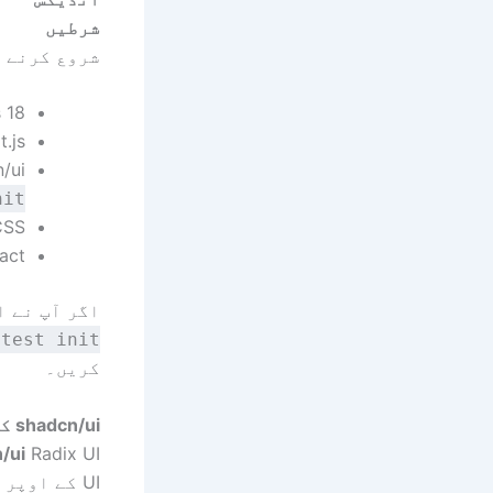
شرطیں
شروع کرنے س
Node.js 18 
Next.js یا React 
shadcn/ui پرو
nit
wind CSS
React اور ypeScript
اگر آپ نے ابھی تک shadcn/ui شروع 
atest init
کریں۔
shadcn/ui کیوں؟
/ui
UI کے اوپر بنایا گیا ہے اور Tailwind CSS کے ساتھ اسٹائل کیا گیا ہے۔