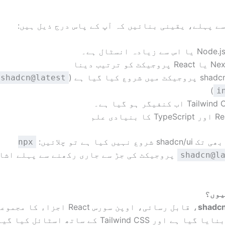
ے پہلے، یقینی بنائیں کہ آپ کے پاس درج ذیل ہیں:
یا اس سے زیادہ انسٹال ہے۔
پروجیکٹ کو ترتیب دینا
جیکٹ میں شروع کیا گیا ہے (
 shadcn@latest
)
i
Tail اب کنفیگر ہو گیا ہے۔
T کا بنیادی علم
نہیں کیا ہے تو چلائیں:
npx
پروجیکٹ کی جڑ سے جاری رکھنے سے پہلے اشا
shadcn@l
shadcn