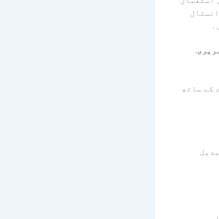
shadcn/ جزو کی طرح انسٹال
۔
.
 کے ساتھ
بدیل
ر