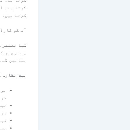
کرتے ہیں، ا
آپ کو کارڈ 
کیا تعمیر ک
یہاں چار کا
بنائیں گے۔
پیش نظارہ کا
ہوو
کری
تیر
پرا
فیر
بست