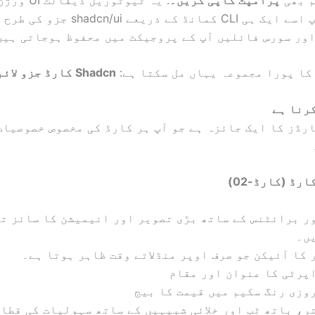
کرتا ہے۔ آپ اسے ایک ہی CLI کمانڈ کے ذریعے ui
ور سورس فائلیں آپ کے پروجیکٹ میں محفوظ ہوجاتی ہیں
کا پورا مجموعہ یہاں مل سکتا ہے:
Shadcn کارڈ جزو لائبریری
رنا ہے
رڈز کا ایک جائزہ ہے جو آپ ہر کارڈ کی مخصوص خصوصیات
رڈ (کارڈ-02)
ر برائٹنس کے ساتھ بڑی تصویر اور انیمیشن کا سائز ت
ں۔
 کا آئیکن جو صرف اوپر منڈلاتے وقت ظاہر ہوتا ہے۔
پرٹی کا عنوان اور مقام
وزی رنگ سکیم میں قیمت کا بیج
ر، باتھ ٹب اور خلائی شبیہیں کے ساتھ سہولیات کی قطا