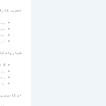
تجزیہ کارڈ (
پہل
میٹ
مثب
آرا
شماریات کارڈ
4 کالم ریسپانسیو گرڈ موبائل پر سجا ہوا ہے۔
ہر 
رجح
بار
ای کامرس پرو