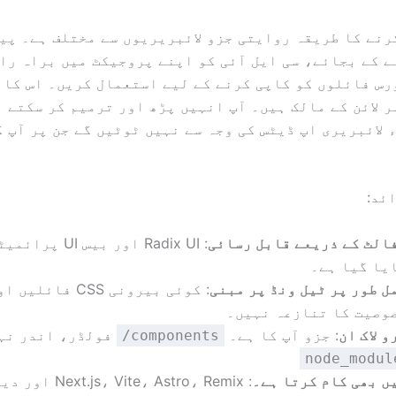
رنے کا طریقہ روایتی جزو لائبریریوں سے مختلف ہے۔ پی
 کے بجائے، سی ایل آئی کو اپنے پروجیکٹ میں براہ را
س فائلوں کو کاپی کرنے کے لیے استعمال کریں۔ اس کا 
ر لائن کے مالک ہیں۔ آپ انہیں پڑھ اور ترمیم کر سکتے 
 لائبریری اپ ڈیٹس کی وجہ سے نہیں ٹوٹیں گے جن پر آپ 
ئد:
الٹ کے ذریعے قابل رسائی
: Radix UI اور بیس UI
یا گیا ہے۔
ل طور پر ٹیل ونڈ پر مبنی
: کوئی بیرونی CSS فا
وصیت کا تنازعہ نہیں۔
و لاک ان
: جزو آپ کا ہے۔
فولڈر، اندر نہ
components/
node_modul
ں بھی کام کرتا ہے۔