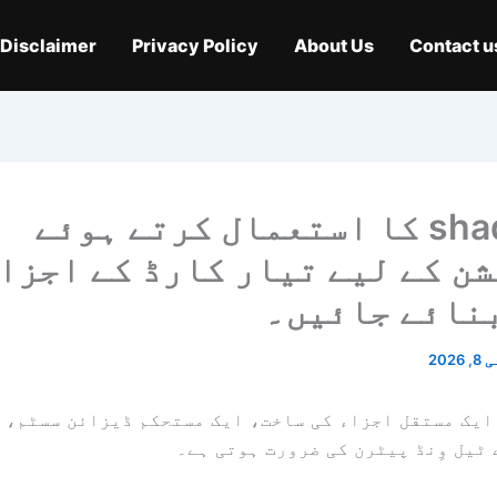
Disclaimer
Privacy Policy
About Us
Contact u
shadcn/ui کا استعمال کرتے ہوئے
ن کے لیے تیار کارڈ کے اجزا
نائے جائیں۔
2026
 ایک مستقل اجزاء کی ساخت، ایک مستحکم ڈیزائن سسٹم، 
ٹیل وِنڈ پیٹرن کی ضرورت ہوتی ہے۔