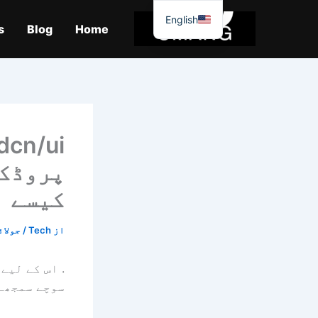
واد
English
ر
s
Blog
Home
ائیں۔
پروڈکش
کیسے ب
از
Tech
/
جولائی 8, 
. اس کے لیے
سوچے سمجھے 