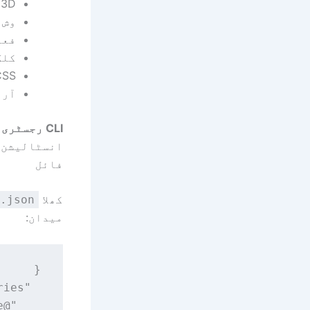
3D شیڈو اور ہوور زوم کے ساتھ پروڈکٹ کی تصاویر
وش 
فعا
کلک
CSS ریپل اینیمیشن کے ساتھ "ابھی
آرڈ
CLI رجسٹری کو کیسے ترتیب دیا جائے۔
انسٹالیشن کمانڈ چل
فائل
کھلا
.json
میدان: