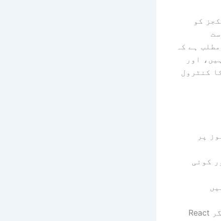
کجز کو
ست
مطلب ہے کہ
ہیں، اور
کا کنٹرول
 پرائمیٹوز پر
ئلیں اور کوئی
یں
: Next.js، Vite، Astro، Remix اور دیگر React