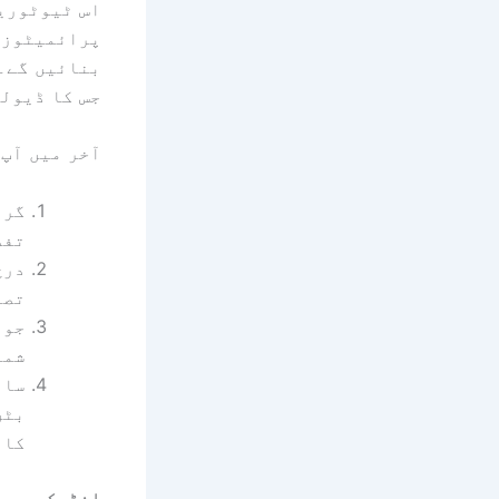
پرائمیٹوز 
جس کا ڈیول
آخر میں آپ 
گرو
تفص
درج
تصو
شما
سائ
بٹن
کار
انڈیکس