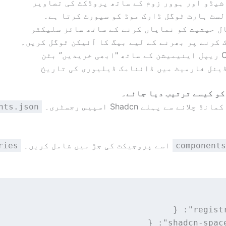
لسٹ ہارٹ ٹوگل ڈارک موڈ کو سپورٹ کرتا ہے۔
ل حیثیت کو نمایاں کرنے کے ساتھ سائز سلیکٹر
 کرنے پر بھرنے کے لیے بیگ کا آئیکن ٹوگل کریں۔
 خریدیں” بٹن
ینل فارمیٹ میں ڈائنامک ڈیلیوری کی تاریخ
انے سے پہلے Shadcn اسپیس رجسٹری۔
nts.json
اسے پروجیکٹ کی جڑ میں شامل کریں۔
ries
components