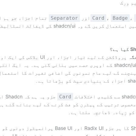
م ورک
،
،
اور
تمام اجزاء جو ہم ا
Separator
Card
Badge
ٹیوٹوریل میں استعمال کریں گے وہ shadcn/ui کی ڈیفا
ہے؟
پروڈکشن کے لیے تیار اجزاء اور UI بلاکس
رجسٹری جو shadcn/ui کے اوپری حصے میں بنائی گئی ہے۔ یہ ایک 
نچنے کے لیے عام نمونوں کی اضافی تغیرات کا استعمال
جزو یہ ہے
Card
خصوص ترتیب کے پیٹرن کو فٹ کرنے کے لیے بنائے گئے ہ
کو زیادہ ڈھانچہ ملتا ہے۔
Shadcn Space کا ہر جزو Radix UI اور Base UI پرائمیٹوز 
م بھی
پرامپٹ کاپی کریں۔
. یہ ٹیوٹوریل