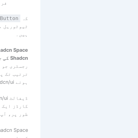
فری
کہ
Button
ہیں۔
Shadcn Space کیا 
Shadcn کی جگہ
ترتیب تک پہ
ہوئے shadcn/ui اجزاء کے بنیادی سیٹ کو بڑھاتا ہے۔
ڈیفالٹ shadcn/ui سے کلیدی اختلافات
کارڈز ایک م
طور پر، آپ 
کرتا ہے۔ ت