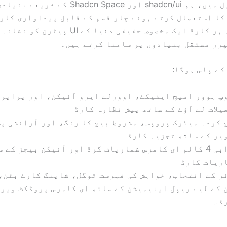
کا استعمال کرتے ہوئے چار قسم کے قابل پیداواری کارڈ
بنائیں گے۔ ہر کارڈ ایک مخصوص حقیقی دنیا کے UI
پرز مستقل بنیادوں پر سامنا کرتے ہیں۔
کے پاس ہوگا:
پ ہوور امیج ایفیکٹ، اوورلے ایرو آئیکن، اور پراپرٹ
یلات لے آؤٹ کے ساتھ پیش نظارہ کارڈ
 کردہ میٹرک پروپس، مشروط بیج کا رنگ، اور آرائشی پس
یر کے ساتھ تجزیہ کارڈ
جوابی 4 کالم ای کامرس شماریات گرڈ اور آئیکن بیجز کے 
ریات کارڈ
ز کے انتخاب، خواہش کی فہرست ٹوگل، شاپنگ کارٹ بٹن،
 کے لیے ریپل اینیمیشن کے ساتھ ای کامرس پروڈکٹ ویری
ڈ۔