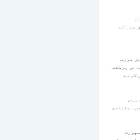
س
لٹ انسٹالیشن سے آتے
 کی ایک اوپن سورس
انتہائی پرکشش
 کرتے
 کہ Shadcn اسپیس
یں۔ بنیادی
دونوں کو سپورٹ
 ڈیفالٹ UI ورژن استعمال