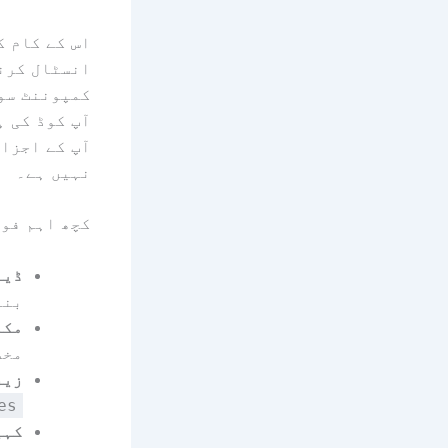
اس کے کام ک
انسٹال کرنے
کمپوننٹ سور
آپ کوڈ کی ہ
آپ کے اجزاء
نہیں ہے۔
کچھ اہم فوا
ڈیف
بنا
مکم
مخص
زیر
es
کہی