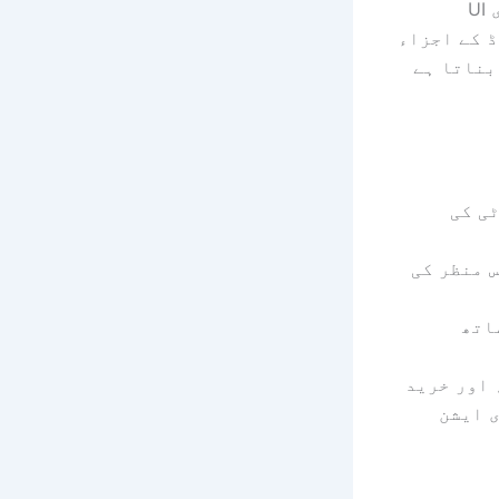
اس ٹیوٹوریل میں، ہم shadcn/ui اور Shadcn Space کے ذریعے بنیادی UI
 کے اجزاء
 پیٹرن کو نشانہ بناتا ہے
ی کی
 منظر کی
ساتھ
 اور خرید
 ایشن