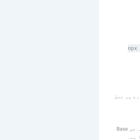
npx
رے پر عمل
Radix UI، قابل رسائی، اوپن سورس React اجزاء کا مجموعہ جو Base