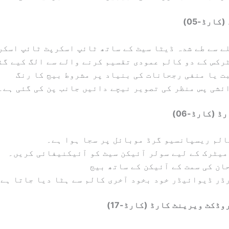
کارڈ-05)
ے سے طے شدہ ڈیٹا سیٹ کے ساتھ ٹائپ اسکرپٹ ٹائپ اسکر
رکس کے دو کالم عمودی تقسیم کرنے والے سے الگ کیے گئ
ت یا منفی رجحانات کی بنیاد پر مشروط بیج کا رنگ
ئشی پس منظر کی تصویر نیچے دائیں جانب پن کی گئی ہے۔
 (کارڈ-06)
میٹرک کے لیے سولر آئیکن سیٹ کو آئیکنیفائی کریں۔
ان کی سمت کے آئیکن کے ساتھ بیج
ڈر ڈیوائیڈر خود بخود آخری کالم سے ہٹا دیا جاتا ہے۔
ڈکٹ ویرینٹ کارڈ (کارڈ-17)