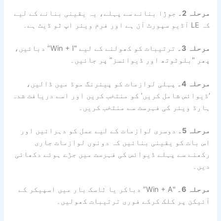
مرحلہ 2۔
جوڑا بنانے سے پہلے، یہ یقینی بنانے کے لیے
کہ LE آڈیو سپورٹ آن ہے اور فرم ویئر اپ ٹو ڈیٹ ہے۔
مرحلہ 3۔
ترتیبات کو کھولنے کے لیے "Win + I” دبائیں،
پھر "بلوٹوتھ اور ڈیوائسز” پر جائیں۔
مرحلہ 4۔
پہلی لوازمات کو پیئرنگ موڈ میں ڈالیں،
‘ڈیوائس شامل کریں’ کو منتخب کریں اور اسے دریافت شدہ
ہارڈ ویئر کی فہرست سے منتخب کریں۔
مرحلہ 5۔
دوسری لوازمات کے لیے عمل کو دہرائیں اور
اس بات کو یقینی بنائیں کہ دونوں لوازمات جاری
رکھنے سے پہلے ڈیوائس کی فہرست میں جڑے ہوئے دکھائی
دیں۔
مرحلہ 6۔
"Win + A” دباکر یا ٹاسک بار میں اسپیکر کے
آئیکن پر کلک کرکے فوری ترتیبات کھولیں۔