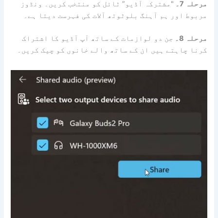
مرحلہ 7۔
"مشترکہ آڈیو” ٹائل کو منتخب کریں۔ ونڈوز
مربوط اور ہم آہنگ بلوٹوتھ آلات کی فہرست دیتا ہے۔
مرحلہ 8۔
جن دو لوازمات کے ساتھ آپ آڈیو کا اشتراک
کرنا چاہتے ہیں ان کے ساتھ والے خانوں کو چیک کریں۔