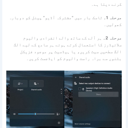
کرنے دیتا ہے۔
مرحلہ 1۔
ٹاسک بار میں "مشترکہ آڈیو” پینل کو دوبارہ
کھولیں۔
مرحلہ 2۔
ہر آلے کے ساتھ والے انفرادی والیوم
سلائیڈرز کا استعمال کرتے ہوئے ہر سامع کے لیے الگ
الگ سطحیں سیٹ کریں، یا ہیڈسیٹ پر موجود فزیکل
بٹنوں سے براہ راست والیوم کو ایڈجسٹ کریں۔