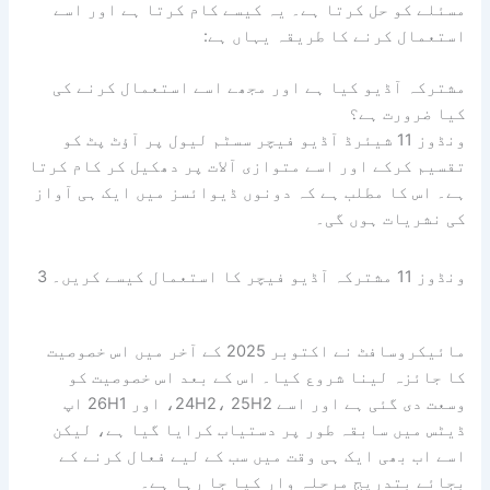
مسئلے کو حل کرتا ہے۔ یہ کیسے کام کرتا ہے اور اسے
استعمال کرنے کا طریقہ یہاں ہے:
مشترکہ آڈیو کیا ہے اور مجھے اسے استعمال کرنے کی
کیا ضرورت ہے؟
ونڈوز 11 شیئرڈ آڈیو فیچر سسٹم لیول پر آؤٹ پٹ کو
تقسیم کرکے اور اسے متوازی آلات پر دھکیل کر کام کرتا
ہے۔ اس کا مطلب ہے کہ دونوں ڈیوائسز میں ایک ہی آواز
کی نشریات ہوں گی۔
ونڈوز 11 مشترکہ آڈیو فیچر کا استعمال کیسے کریں۔ 3
مائیکروسافٹ نے اکتوبر 2025 کے آخر میں اس خصوصیت
کا جائزہ لینا شروع کیا۔ اس کے بعد اس خصوصیت کو
وسعت دی گئی ہے اور اسے 24H2، 25H2، اور 26H1 اپ
ڈیٹس میں سابقہ ​​طور پر دستیاب کرایا گیا ہے، لیکن
اسے اب بھی ایک ہی وقت میں سب کے لیے فعال کرنے کے
بجائے بتدریج مرحلہ وار کیا جا رہا ہے۔