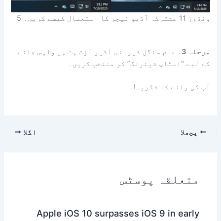
ونڈوز 11 مشترکہ آڈیو فیچر کا استعمال کیسے کریں۔ 5
مرحلہ 3۔
عام سنگل ڈیوائس آڈیو آؤٹ پٹ پر واپس جانے
کے لیے "اسٹاپ شیئرنگ” کو منتخب کریں۔
آپ کی رائے کا شکریہ!
پچھلا
اگلا
متعلقہ پوسٹس
Apple iOS 10 surpasses iOS 9 in early