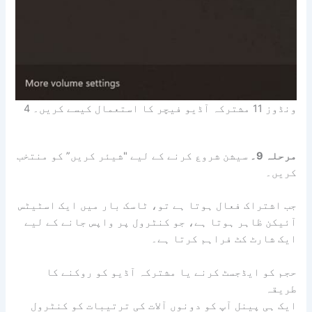
ونڈوز 11 مشترکہ آڈیو فیچر کا استعمال کیسے کریں۔ 4
مرحلہ 9۔
سیشن شروع کرنے کے لیے "شیئر کریں” کو منتخب
کریں۔
جب اشتراک فعال ہوتا ہے تو، ٹاسک بار میں ایک اسٹیٹس
آئیکن ظاہر ہوتا ہے، جو کنٹرول پر واپس جانے کے لیے
ایک شارٹ کٹ فراہم کرتا ہے۔
حجم کو ایڈجسٹ کرنے یا مشترکہ آڈیو کو روکنے کا
طریقہ
ایک ہی پینل آپ کو دونوں آلات کی ترتیبات کو کنٹرول