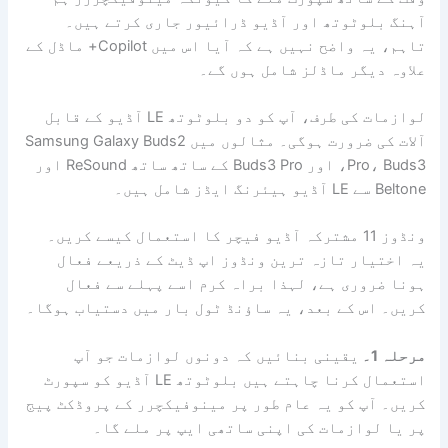
آہنگ بلوٹوتھ اور آڈیو ڈرائیور جاری کرتے ہیں۔
تاہم، یہ واضح نہیں ہے کہ آیا اس میں Copilot+ ماڈل کے
علاوہ دیگر ماڈلز شامل ہوں گے۔
لوازمات کی طرف، آپ کو دو بلوٹوتھ LE آڈیو کے قابل
آلات کی ضرورت ہوگی۔ مثالوں میں Samsung Galaxy Buds2
Pro، Buds3، اور Buds3 Pro کے ساتھ ساتھ ReSound اور
Beltone سے LE آڈیو ہیئرنگ ایڈز شامل ہیں۔
ونڈوز 11 مشترکہ آڈیو فیچر کا استعمال کیسے کریں۔
یہ اختیار تازہ ترین ونڈوز اپ ڈیٹ کے ذریعے فعال
ہونا ضروری ہے، لہذا براہ کرم اسے پہلے سے فعال
کریں۔ اس کے بعد، یہ ساؤنڈ ٹول بار میں دستیاب ہوگا۔
مرحلہ 1۔
یقینی بنائیں کہ دونوں لوازمات جو آپ
استعمال کرنا چاہتے ہیں بلوٹوتھ LE آڈیو کو سپورٹ
کریں۔ آپ کو یہ عام طور پر مینوفیکچرر کے پروڈکٹ پیج
پر یا لوازمات کی اپنی ساتھی ایپ پر ملے گا۔