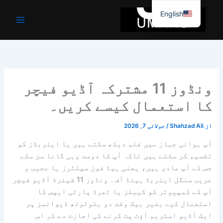
واد
English
ر
ائیں۔
ونڈوز 11 مشترکہ آڈیو فیچر
کا استعمال کیسے کریں۔
از
Shahzad Ali
/
جولائی 7, 2026
آپ ہوائی جہاز میں فلم دیکھ سکتے ہیں یا ایئربڈز کو
تقسیم کر سکتے ہیں تاکہ آپ کا دوست وہی گانا سن سکے
جس کے آپ عادی ہیں، یعنی ہیڈ فون سپلٹرز یا عجیب و
غریب سنگل ایئربڈ ہینڈ آف۔ ونڈوز 11 شیئرڈ آڈیو فیچر
آپ کے کمپیوٹر کو کیبلز یا تھرڈ پارٹی ایپس کا
استعمال کیے بغیر بیک وقت دو بلوٹوتھ ڈیوائسز پر
ایک آڈیو اسٹریم آؤٹ پٹ کرنے کی اجازت دے کر اس