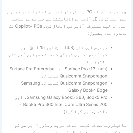
چونکہ یہ آپ کے PC ہارڈویئر اور اس کے ڈرائیور دونوں
میں بلوٹوتھ LE آڈیو براڈکاسٹنگ کی حمایت پر منحصر
ہے، اس لیے مشترکہ آڈیو فی الحال کچھ Copilot+ PCs تک
محدود ہے، بشمول:
سرفیس لیپ ٹاپ (13.8 انچ اور 15 انچ) اور
کوالکوم اسنیپ ڈریگن کے ساتھ سرفیس لیپ ٹاپ
انٹرپرائز
Surface Pro (13-inch) اور Surface Pro Enterprise
Qualcomm Snapdragon کے ساتھ
Qualcomm Snapdragon کے ساتھ Samsung
Galaxy Book4 Edge
Samsung Galaxy Book5 360, Book5 Pro، اور
Book5 Pro 360 Intel Core Ultra Series 200 کے
ساتھ (جاری کیا گیا)
مائیکروسافٹ کا کہنا ہے کہ مزید ونڈوز 11 پی سی کو
وقت کے ساتھ سپورٹ ملے گا کیونکہ مینوفیکچررز ہم