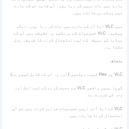
بارے میں بات نہیں کر رہا ہوں۔ آپ شاید اس کے بارے
میں پہلے ہی جانتے ہیں۔
میں VLC ایڈ آن کے بارے میں بات کر رہا ہوں۔ دیگر
پوشیدہ VLC خصوصیات کے برعکس، یہ حقیقت میں آپ کے
میڈیا کو ہمیشہ کے لیے استعمال کرنے کا طریقہ بدل
سکتا ہے۔
متعلقہ
VLC پر Plex کیسے دیکھیں (اور یہ اس کے قابل کیوں ہے)
گویا ہمیں واقعی VLC سے محبت کرنے کے لیے ایک اور
وجہ کی ضرورت ہے۔
VLC کے ایڈ آنز ایسی خصوصیات فراہم کرتے ہیں جو آپ
استعمال کرنا چاہتے ہیں۔
VLC اپ گریڈ دستیاب ہے۔