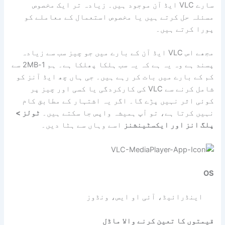
سارے VLC ایڈ آن موجود ہیں۔ زیادہ تر ایک مخصوص
مسئلہ حل کرتے ہیں یا مخصوص استعمال کے معاملے کو
پورا کرتے ہیں۔
مجھے اس VLC ایڈ آن کے بارے میں جو چیز سب سے زیادہ
پسند ہے وہ یہ ہے کہ یہ سب ہلکا پھلکا ہے۔ ہم 1-2MB سے
کم کے بارے میں بات کر رہے ہیں۔ جی ہاں چھ ایڈ آنز کو
شامل کرنے سے VLC کی کارکردگی یا کسی اور چیز پر
کوئی اثر نہیں پڑے گا۔ اگر یہ اشتہار کے مطابق کام
نہیں کرتا ہے، تو آپ ہمیشہ واپس جا سکتے ہیں۔
ٹولز >
پلگ انز اور ایکسٹینشنز
اسے وہاں سے ہٹا دیں۔
OS
اینڈرائیڈ، آئی او ایس، ونڈوز
قیمتوں کا تعین کرنے والا ماڈل