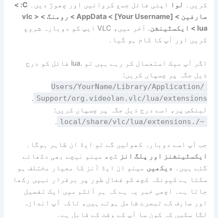
کریں۔
لوا
اپنی فائل جمع کروائیں اور چھوڑ دیں۔
C: >
صارفین > [Your Username] > AppData > رومنگ > vlc >
lua > ایکسٹینشن
. آخر میں، VLC ایپ کو دوبارہ شروع
کریں اور آپ کا کام ہو گیا۔
اگر آپ میک استعمال کر رہے ہیں تو .lua فائل کو درج
ذیل جگہ پر چسپاں کریں:
/Users/YourName/Library/Application
.
Support/org.videolan.vlc/lua/extensions
لینکس پر، اسے درج ذیل جگہ پر چسپاں کریں:
.
~/.local/share/vlc/lua/extensions
جب آپ اسے دوبارہ کھولیں گے تو ایڈ ان ظاہر ہوگا۔
ایکسٹینشنز اور پلگ انز
کچھ مینو نیچے بھی دکھائے
گئے ہیں۔
دیکھیں
مینو ان ایڈ آنز کا معیار مختلف ہو
سکتا ہے کیونکہ کچھ کو فعال طور پر برقرار نہیں رکھا
جاتا ہے۔ اچھی خبر یہ ہے کہ ہر آئٹم میں ایک تفصیل
اور صارف کے تبصرے شامل ہوتے ہیں، تاکہ آپ اندازہ
لگا سکیں کہ کون سا آپ کے وقت کے قابل ہے۔