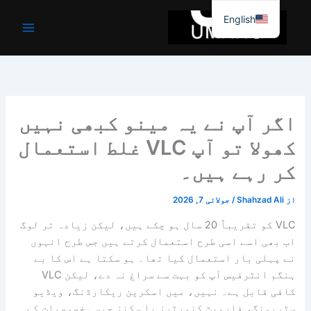
واد
English
ر
ائیں۔
اگر آپ نے یہ مینو کبھی نہیں
کھولا تو آپ VLC غلط استعمال
کر رہے ہیں۔
از
Shahzad Ali
/
جولائی 7, 2026
VLC کو تقریباً 20 سال ہو چکے ہیں، لیکن زیادہ تر لوگ
اب بھی اسے اسی طرح استعمال کرتے ہیں جس طرح انہوں
نے پہلی بار استعمال کیا تھا۔ ہو سکتا ہے اس کا بے
ہنگم انٹرفیس آپ کو بہت سے سراغ نہ دے، لیکن VLC
کافی قابل ہے۔ نہیں، میں اسکرین ریکارڈنگ، ویڈیو
سٹریمنگ، فارمیٹ کنورٹرز یا سکنز جیسی خصوصیات کے