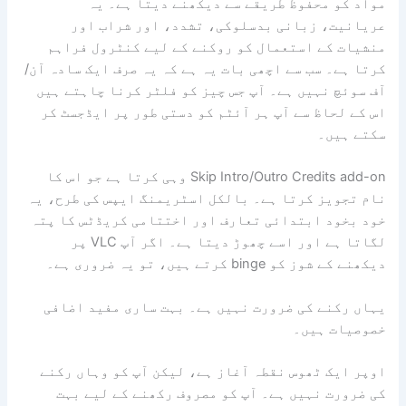
مواد کو محفوظ طریقے سے دیکھنے دیتا ہے۔ یہ
عریانیت، زبانی بدسلوکی، تشدد، اور شراب اور
منشیات کے استعمال کو روکنے کے لیے کنٹرول فراہم
کرتا ہے۔ سب سے اچھی بات یہ ہے کہ یہ صرف ایک سادہ آن/
آف سوئچ نہیں ہے۔ آپ جس چیز کو فلٹر کرنا چاہتے ہیں
اس کے لحاظ سے آپ ہر آئٹم کو دستی طور پر ایڈجسٹ کر
سکتے ہیں۔
Skip Intro/Outro Credits add-on وہی کرتا ہے جو اس کا
نام تجویز کرتا ہے۔ بالکل اسٹریمنگ ایپس کی طرح، یہ
خود بخود ابتدائی تعارف اور اختتامی کریڈٹس کا پتہ
لگاتا ہے اور اسے چھوڑ دیتا ہے۔ اگر آپ VLC پر
دیکھنے کے شوز کو binge کرتے ہیں، تو یہ ضروری ہے۔
یہاں رکنے کی ضرورت نہیں ہے۔ بہت ساری مفید اضافی
خصوصیات ہیں۔
اوپر ایک ٹھوس نقطہ آغاز ہے، لیکن آپ کو وہاں رکنے
کی ضرورت نہیں ہے۔ آپ کو مصروف رکھنے کے لیے بہت