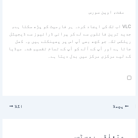
مفت، اوپن سورس
VLC اب تک کی ایجاد کردہ ہر فارمیٹ کو پڑھ سکتا ہے،
جدید ترین فائلوں سے لے کر پرانی ڈرائیوز سے ڈیجیٹل
ریلکس تک۔ جو کچھ بھی آپ اس پر پھینکتے ہیں وہ کھل
جاتا ہے اور آپ کے آلے کو آپ کے تمام تقسیم شدہ میڈیا
کے لیے مرکزی مرکز میں بدل دیتا ہے۔
پچھلا
اگلا
متعلقہ پوسٹس