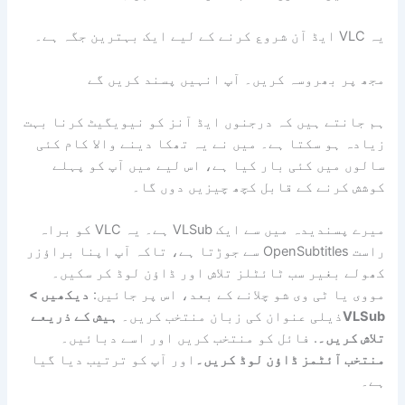
یہ VLC ایڈ آن شروع کرنے کے لیے ایک بہترین جگہ ہے۔
مجھ پر بھروسہ کریں۔ آپ انہیں پسند کریں گے
ہم جانتے ہیں کہ درجنوں ایڈ آنز کو نیویگیٹ کرنا بہت
زیادہ ہو سکتا ہے۔ میں نے یہ تھکا دینے والا کام کئی
سالوں میں کئی بار کیا ہے، اس لیے میں آپ کو پہلے
کوشش کرنے کے قابل کچھ چیزیں دوں گا۔
میرے پسندیدہ میں سے ایک VLSub ہے۔ یہ VLC کو براہ
راست OpenSubtitles سے جوڑتا ہے، تاکہ آپ اپنا براؤزر
کھولے بغیر سب ٹائٹلز تلاش اور ڈاؤن لوڈ کر سکیں۔
مووی یا ٹی وی شو چلانے کے بعد، اس پر جائیں:
دیکھیں >
VLSub
ذیلی عنوان کی زبان منتخب کریں۔
ہیش کے ذریعے
تلاش کریں۔
. فائل کو منتخب کریں اور اسے دبائیں۔
منتخب آئٹمز ڈاؤن لوڈ کریں۔
اور آپ کو ترتیب دیا گیا
ہے۔