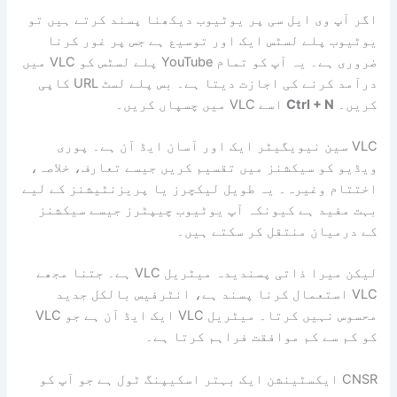
اگر آپ وی ایل سی پر یوٹیوب دیکھنا پسند کرتے ہیں تو
یوٹیوب پلے لسٹس ایک اور توسیع ہے جس پر غور کرنا
ضروری ہے۔ یہ آپ کو تمام YouTube پلے لسٹس کو VLC میں
درآمد کرنے کی اجازت دیتا ہے۔ بس پلے لسٹ URL کاپی
کریں۔
Ctrl + N
اسے VLC میں چسپاں کریں۔
VLC سین نیویگیٹر ایک اور آسان ایڈ آن ہے۔ پوری
ویڈیو کو سیکشنز میں تقسیم کریں جیسے تعارف، خلاصہ،
اختتام وغیرہ۔ یہ طویل لیکچرز یا پریزنٹیشنز کے لیے
بہت مفید ہے کیونکہ آپ یوٹیوب چیپٹرز جیسے سیکشنز
کے درمیان منتقل کر سکتے ہیں۔
لیکن میرا ذاتی پسندیدہ میٹریل VLC ہے۔ جتنا مجھے
VLC استعمال کرنا پسند ہے، انٹرفیس بالکل جدید
محسوس نہیں کرتا۔ میٹریل VLC ایک ایڈ آن ہے جو VLC
کو کم سے کم موافقت فراہم کرتا ہے۔
CNSR ایکسٹینشن ایک بہتر اسکیپنگ ٹول ہے جو آپ کو