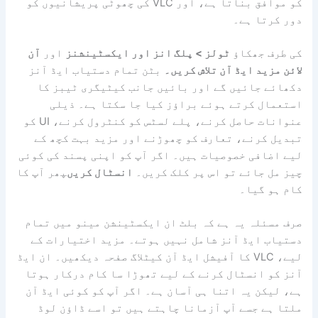
کو موافق بناتا ہے، اور VLC کی چھوٹی پریشانیوں کو
دور کرتا ہے۔
کی طرف جھکاؤ
ٹولز > پلگ انز اور ایکسٹینشنز
اور
آن
لائن مزید ایڈ آن تلاش کریں۔
بٹن تمام دستیاب ایڈ آنز
دکھائے جائیں گے اور بائیں جانب کیٹیگری ٹیبز کا
استعمال کرتے ہوئے براؤز کیا جا سکتا ہے۔ ذیلی
عنوانات حاصل کرنے، پلے لسٹس کو کنٹرول کرنے، UI کو
تبدیل کرنے، تعارف کو چھوڑنے اور مزید بہت کچھ کے
لیے اضافی خصوصیات ہیں۔ اگر آپ کو اپنی پسند کی کوئی
چیز مل جائے تو اس پر کلک کریں۔
انسٹال کریں
پھر آپ کا
کام ہو گیا۔
صرف مسئلہ یہ ہے کہ بلٹ ان ایکسٹینشن مینو میں تمام
دستیاب ایڈ آنز شامل نہیں ہوتے۔ مزید اختیارات کے
لیے، VLC کا آفیشل ایڈ آن کیٹلاگ صفحہ دیکھیں۔ ان ایڈ
آنز کو انسٹال کرنے کے لیے تھوڑا سا کام درکار ہوتا
ہے، لیکن یہ اتنا ہی آسان ہے۔ اگر آپ کو کوئی ایڈ آن
ملتا ہے جسے آپ آزمانا چاہتے ہیں تو اسے ڈاؤن لوڈ