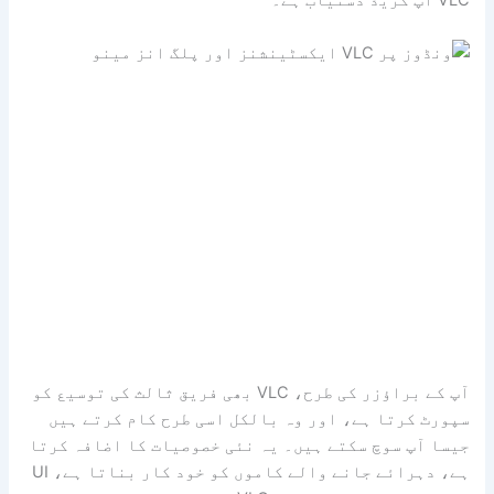
آپ کے براؤزر کی طرح، VLC بھی فریق ثالث کی توسیع کو
سپورٹ کرتا ہے، اور وہ بالکل اسی طرح کام کرتے ہیں
جیسا آپ سوچ سکتے ہیں۔ یہ نئی خصوصیات کا اضافہ کرتا
ہے، دہرائے جانے والے کاموں کو خود کار بناتا ہے، UI