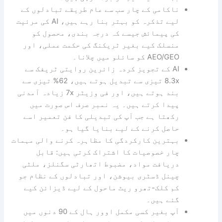
ناکامی کے چار سب سے عام طریقے تبادلوں کے
لیے تذکرہ کو بہتر بنا رہے ہیں، AI کی مرئیت
کی پیمائش جیسے کہ درجہ بندی، محصول کو
منسلک کیے بغیر ٹریکنگ کی حکمت عملی، اور
AEO/GEO کو سائلو میں چلانا۔
AI کے تجویز کردہ زائرین روایتی ٹریفک سے
8.3x تیزی سے تبدیل ہوتے ہیں، 62% تیزی سے
بند ہوتے ہیں، اور فی وزیٹر 7x زیادہ آمدنی
پیدا کرتے ہیں۔ یہ نمبر صرف اس صورت میں
رکھتا ہے جب آپ کی تبدیلی کا فن تعمیر اسے
حاصل کرنے کے لیے بنایا گیا ہو۔
بہترین کارکردگی کا مظاہرہ کرنے والی مہمات
چار خصوصیات کا اشتراک کرتی ہیں: قابل
دریافت مواد، مضبوط اتھارٹی سگنلز، ملٹی
چینل ڈسٹری بیوشن، اور تبادلوں کے نظام جو
کم کلک-تھرو ریٹ ماحول کے لیے ڈیزائن کیے
گئے ہیں۔
آپ بغیر کسی مکمل اوور ہال کے 90 دنوں میں