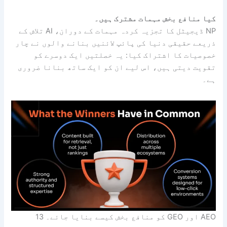
کیا منافع بخش مہمات مشترک ہیں۔
NP ڈیجیٹل کا تجزیہ کردہ مہمات کے دوران، AI تلاش کے
ذریعے حقیقی دنیا کی پائپ لائنیں بنانے والوں نے چار
خصوصیات کا اشتراک کیا: یہ خصلتیں ایک دوسرے کو
تقویت دیتی ہیں، اس لیے ان کو ایک ساتھ بنانا ضروری
ہے۔
AEO اور GEO کو منافع بخش کیسے بنایا جائے۔ 13