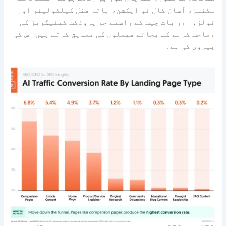
سگنلز، آسان کال ٹو ایکشن، باٹم فنل کیلکولیٹر اور
ٹولز، اور بات چیت کے راستے جو پروڈکٹ کیٹیگریز کی
وضاحت کرنے کے بجائے فیصلوں کی تصدیق کرتے ہیں اس کی
پیروی کی ہے۔