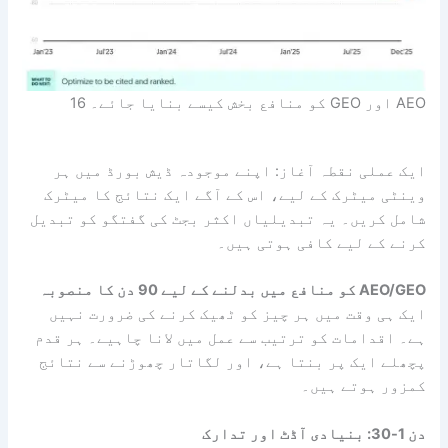
AEO اور GEO کو منافع بخش کیسے بنایا جائے۔ 16
ایک عملی نقطہ آغاز: اپنے موجودہ ڈیش بورڈ میں ہر
وینٹی میٹرک کے لیے، اس کے آگے ایک نتائج کا میٹرک
شامل کریں۔ یہ تبدیلیاں اکثر بجٹ کی گفتگو کو تبدیل
کرنے کے لیے کافی ہوتی ہیں۔
AEO/GEO کو منافع میں بدلنے کے لیے 90 دن کا منصوبہ
ایک ہی وقت میں ہر چیز کو ٹھیک کرنے کی ضرورت نہیں
ہے۔ اقدامات کو ترتیب سے عمل میں لانا چاہیے۔ ہر قدم
پچھلے ایک پر بنتا ہے، اور لگاتار چھوڑنے سے نتائج
کمزور ہوتے ہیں۔
دن 1-30: بنیادی آڈٹ اور تدارک