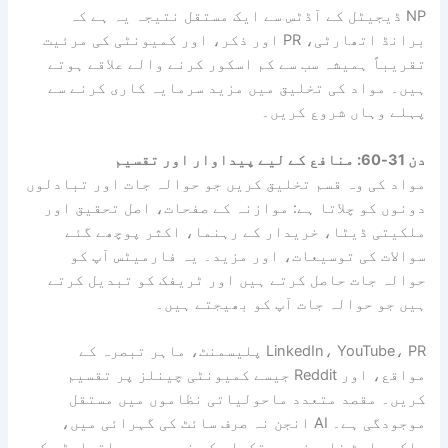
NP ڈیجیٹل کے آڈٹس سے ایک مستقل نتیجہ یہ ہے کہ
برانڈ اتھارٹی، PR اور ذکر، اور کمیونٹی کی مرئیت
تقریباً ہمیشہ سب سے کم اسکور کرنے والے علاقے ہوتے
ہیں۔ مواد کی تخلیق میں مزید سرمایہ کاری کرنے سے
پہلے وہاں شروع کریں۔
دن 31-60: منافع کے لیے پیداوار اور تقسیم
مواد کی وہ قسم تخلیق کریں جو حوالہ جات اور تبادلوں
دونوں کو چلاتا ہے: موازنہ کے صفحات، اصل تحقیق اور
ملکیتی ڈیٹا، خریدار کے رہنما، اکثر پوچھے گئے
سوالات کی توسیعات، اور مزید۔ یہ فارمیٹس آپ کو
حوالہ جات حاصل کرتے ہیں اور ٹریفک کو تبدیل کرتے
ہیں جو حوالہ جات آپ کو بھیجتے ہیں۔
LinkedIn، YouTube، PR پلیسمنٹ، ماہر تبصرہ کے
مواقع، اور Reddit جیسے کمیونٹی چینلز پر تقسیم
کریں۔ مقصد متعدد ماحولیاتی نظاموں میں مستقل
موجودگی ہے۔ AI انجن نہ صرف سائٹ کی گہرائی میں،
بلکہ پلیٹ فارمز میں تکرار کے ذریعے بھی اتھارٹی کی