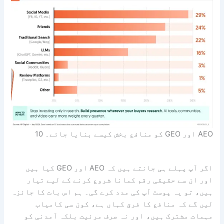
AEO اور GEO کو منافع بخش کیسے بنایا جائے۔ 10
اگر آپ پہلے ہی جانتے ہیں کہ AEO اور GEO کیا ہیں
اور ان سے حقیقی رقم کمانا شروع کرنے کے لیے تیار
ہیں، تو یہ پوسٹ آپ کی مدد کرے گی۔ ہم اس بات کا جائزہ
لیں گے کہ منافع کا فرق کہاں ہے، کون سی کامیاب
مہمات مشترک ہیں، اور نہ صرف مرئیت بلکہ آمدنی کو