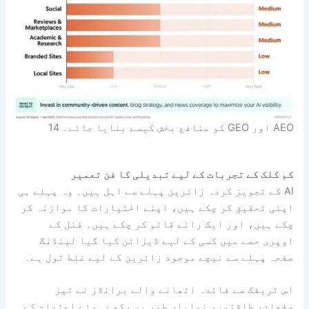
AEO اور GEO کو منافع بخش کیسے بنایا جائے۔ 14
کم کلک کے تجربات کے لیے تبدیلی کا فن تعمیر
AI کے تجویز کردہ زائرین پہلے سے اہل ہیں۔ وہ پہلے ہی
اپنی تحقیق کر چکے ہیں، اپنے اختیارات کا موازنہ کر
چکے ہیں، اور ایک رائے قائم کر چکے ہیں۔ فنل کے
اوپری حصے میں کسی کے لیے ڈیزائن کیا گیا لینڈنگ
صفحہ پہلے سے نیچے موجود زائرین کے لیے غلط ٹول ہے۔
اس ٹریفک سے فائدہ اٹھانے والے برانڈز نے تیز
صفحات، طاقتور، نمایاں طور پر رکھے ہوئے اعتماد کے