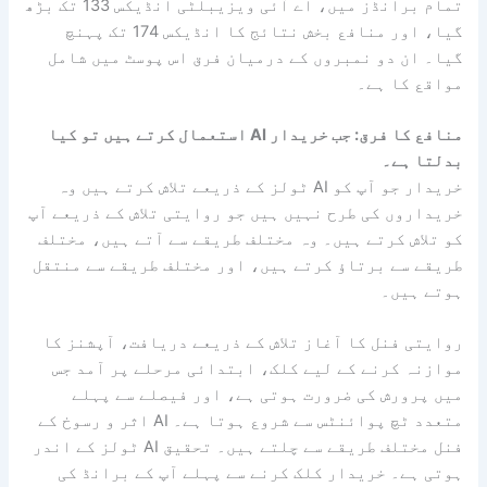
تمام برانڈز میں، اے آئی ویزیبلٹی انڈیکس 133 تک بڑھ
گیا، اور منافع بخش نتائج کا انڈیکس 174 تک پہنچ
گیا۔ ان دو نمبروں کے درمیان فرق اس پوسٹ میں شامل
مواقع کا ہے۔
منافع کا فرق: جب خریدار AI استعمال کرتے ہیں تو کیا
بدلتا ہے۔
خریدار جو آپ کو AI ٹولز کے ذریعے تلاش کرتے ہیں وہ
خریداروں کی طرح نہیں ہیں جو روایتی تلاش کے ذریعے آپ
کو تلاش کرتے ہیں۔ وہ مختلف طریقے سے آتے ہیں، مختلف
طریقے سے برتاؤ کرتے ہیں، اور مختلف طریقے سے منتقل
ہوتے ہیں۔
روایتی فنل کا آغاز تلاش کے ذریعے دریافت، آپشنز کا
موازنہ کرنے کے لیے کلک، ابتدائی مرحلے پر آمد جس
میں پرورش کی ضرورت ہوتی ہے، اور فیصلے سے پہلے
متعدد ٹچ پوائنٹس سے شروع ہوتا ہے۔ AI اثر و رسوخ کے
فنل مختلف طریقے سے چلتے ہیں۔ تحقیق AI ٹولز کے اندر
ہوتی ہے۔ خریدار کلک کرنے سے پہلے آپ کے برانڈ کی