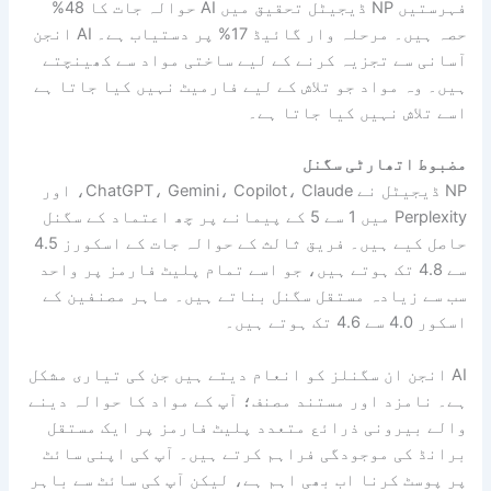
فہرستیں NP ڈیجیٹل تحقیق میں AI حوالہ جات کا 48%
حصہ ہیں۔ مرحلہ وار گائیڈ 17% پر دستیاب ہے۔ AI انجن
آسانی سے تجزیہ کرنے کے لیے ساختی مواد سے کھینچتے
ہیں۔ وہ مواد جو تلاش کے لیے فارمیٹ نہیں کیا جاتا ہے
اسے تلاش نہیں کیا جاتا ہے۔
مضبوط اتھارٹی سگنل
NP ڈیجیٹل نے ChatGPT، Gemini، Copilot، Claude، اور
Perplexity میں 1 سے 5 کے پیمانے پر چھ اعتماد کے سگنل
حاصل کیے ہیں۔ فریق ثالث کے حوالہ جات کے اسکورز 4.5
سے 4.8 تک ہوتے ہیں، جو اسے تمام پلیٹ فارمز پر واحد
سب سے زیادہ مستقل سگنل بناتے ہیں۔ ماہر مصنفین کے
اسکور 4.0 سے 4.6 تک ہوتے ہیں۔
AI انجن ان سگنلز کو انعام دیتے ہیں جن کی تیاری مشکل
ہے۔ نامزد اور مستند مصنف؛ آپ کے مواد کا حوالہ دینے
والے بیرونی ذرائع متعدد پلیٹ فارمز پر ایک مستقل
برانڈ کی موجودگی فراہم کرتے ہیں۔ آپ کی اپنی سائٹ
پر پوسٹ کرنا اب بھی اہم ہے، لیکن آپ کی سائٹ سے باہر