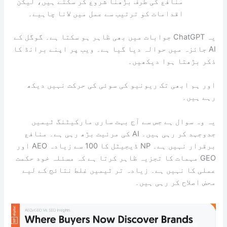
منافع کی طرف بڑھنا شروع کر سکتے ہیں، لیکن
اقدامات کو ترتیب سے عمل میں لانا چاہیے۔
یہ ChatGPT جوابات میں بھی ظاہر ہو سکتا ہے۔ گوگل کے
AI جائزہ میں حوالہ دیا گیا ہے۔ ویب پر اپنے برانڈ کا
ذکر بڑھتا ہوا دیکھیں۔
اور ہم ابھی تک ریونیو کی سوئی کی حرکت نہیں دیکھ
رہے ہیں۔
یہ وہ سوال ہے جس سے آج بہت ساری مارکیٹنگ ٹیمیں
جدوجہد کر رہی ہیں۔ AI کی مرئیت بڑھ رہی ہے۔ منافع
برقرار نہیں ہے۔ NP ڈیجیٹل کا 100 سے زیادہ AEO اور
GEO مہمات کا تجزیہ ظاہر کرتا ہے کہ مسئلہ خود حکمت
عملی کا نہیں ہے۔ زیادہ تر ٹیمیں غلط نتائج کے لیے
محض اصلاح کر رہی ہیں۔