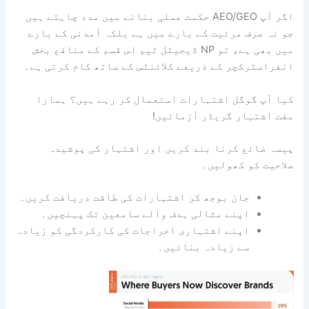
اگر آپ AEO/GEO حکمت عملی بنانے میں مدد چاہتے ہیں
جو نہ صرف مرئیت کے بارے میں ہے بلکہ آمدنی کے بارے
میں بھی ہے، تو NP ڈیجیٹل ٹیم اس قسم کے منافع بخش
انفراسٹرکچر کے ذریعے کلائنٹس کے ساتھ کام کرتی ہے۔
کیا آپ گوگل اشتہارات استعمال کر رہے ہیں؟
ہمارا
مفت اشتہار گریڈر آزمائیں!
پیسہ ضائع کرنا بند کریں اور اشتہار کی پوشیدہ
صلاحیت کو کھولیں۔
جان بوجھ کر اشتہارات کی طاقت دریافت کریں۔
اپنے مثالی ہدف والے سامعین تک پہنچیں۔
اپنے اشتہاری اخراجات کی کارکردگی کو زیادہ
سے زیادہ بنائیں۔