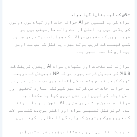
تلاش کے لیے بنایا گیا مواد
مواد کی وہ قسمیں جو AI حوالہ جات اور تبادلوں دونوں
کو چلاتی ہیں وہ اعلیٰ ارادے والے فارمیٹس ہیں جو
خریداروں کے مخصوص سوالات کے جوابات دیتے ہیں جب وہ
کسی فیصلے کے قریب ہوتے ہیں۔ یہ فنل کا سب سے اوپر
بیداری کا حصہ نہیں ہے۔
موازنہ کے صفحات اور متبادل مواد AI ریفرل ٹریفک کے
6.8% کو تبدیل کرتے ہیں، جو کہ NP ڈیجیٹل کے ذریعے
ٹریک کردہ تمام صفحات کی اقسام میں سب سے زیادہ ہے۔
ہم حوالہ جات حاصل کرتے ہیں کیونکہ ہماری تحقیق اور
اصل ڈیٹا کو کہیں اور نقل نہیں کیا جا سکتا۔ وہ
حوالہ جات بن جاتے ہیں جن پر AI انجن بار بار لوٹتا
ہے۔ لوئر فنل تعلیمی مواد اور اکثر پوچھے گئے سوالات
کے فریم ورک بہترین کارکردگی کا مظاہرہ کرتے ہیں۔
فارمیٹ اتنا ہی اہم ہے جتنا موضوع۔ فہرستیں اور