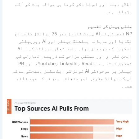
اطلاع دینا اور اس کا ذکر کرنا ہی حوالہ جات کو آگے
بڑھاتا ہے۔
ملٹی چینل کی تقسیم
NP ڈیجیٹل نے AI پلیٹ فارمز میں 75 برانڈز کا سراغ
لگایا اور ماہانہ پبلشنگ چینلز اور AI ویزیبلٹی
اسکورز کے درمیان براہ راست تعلق دریافت کیا۔ AI
انجن تکرار اور مستقل مزاجی کے ذریعے اتھارٹی کی
تصدیق کرتا ہے۔ YouTube، LinkedIn، Reddit، اور PR
چینلز پر موجودگی AI ٹولز کو ایک سگنل بھیجتی ہے کہ
آپ کا برانڈ حقیقی اور متعلقہ ہے، نہ کہ خود شائع
شدہ۔