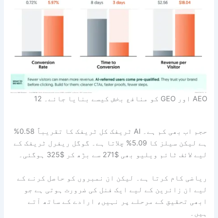
AEO اور GEO کو منافع بخش کیسے بنایا جائے۔ 12
حجم اب بھی کم ہے۔ AI ٹریفک کل ٹریفک کا تقریباً 0.58%
ہے لیکن سیلز کا 5.09% چلاتا ہے۔ گوگل ریفرل ٹریفک کے
لیے لائف ٹائم ویلیو بھی $271 سے بڑھ کر $325 ہوگئی۔
ریاضی کام کرتا ہے۔ لیکن ان نمبروں کو حاصل کرنے کے
لیے ان زائرین کے لیے ایک فنل کی ضرورت ہوتی ہے جو
ابھی تحقیق کے مرحلے پر نہیں، ارادے کے ساتھ آتے
ہیں۔