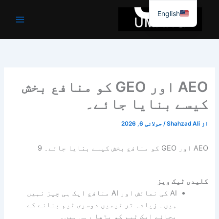
واد
English
ر
ائیں۔
AEO اور GEO کو منافع بخش
کیسے بنایا جائے۔
از
Shahzad Ali
/
جولائی 6, 2026
AEO اور GEO کو منافع بخش کیسے بنایا جائے۔ 9
کلیدی ٹیک ویز
AI کی نمائش اور AI منافع ایک ہی چیز نہیں
ہیں۔ زیادہ تر ٹیمیں دوسری ٹیم بنانے کے
بجائے ایک ٹیم کو بڑھا رہی ہیں۔