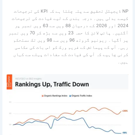
NP ڈیجیٹل تحقیق سے پتہ چلتا ہے کہ KPI کی ترجیحات
کیسے بدلی ہیں۔ درجہ بندی کے لیے قیادت کی ترجیحات
2024 اور 2026 کے درمیان 88 ویں سے 63 ویں نمبر پر
آگئیں۔ پائپ لائن کا حصہ 23 ویں سے بڑھ کر 70 ویں نمبر
پر آگیا۔ ریونیو گروتھ 96 ویں سے 98 ویں تک مستحکم
رہی۔ آپ کے پیمائش کے فریم ورک کو اس بات کی عکاسی
کرنی چاہیے کہ آپ کی قیادت کے مفادات پہلے سے کہاں
ہیں۔