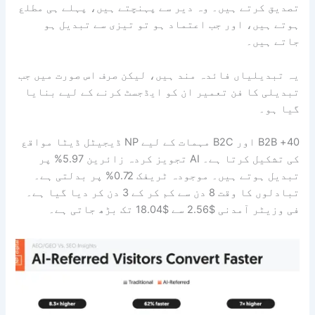
تصدیق کرتے ہیں۔ وہ دیر سے پہنچتے ہیں، پہلے ہی مطلع
ہوتے ہیں، اور جب اعتماد ہو تو تیزی سے تبدیل ہو
جاتے ہیں۔
یہ تبدیلیاں فائدہ مند ہیں، لیکن صرف اس صورت میں جب
تبدیلی کا فن تعمیر ان کو ایڈجسٹ کرنے کے لیے بنایا
گیا ہو۔
40+ B2B اور B2C مہمات کے لیے NP ڈیجیٹل ڈیٹا مواقع
کی تشکیل کرتا ہے۔ AI تجویز کردہ زائرین 5.97% پر
تبدیل ہوتے ہیں۔ موجودہ ٹریفک 0.72% پر بدلتی ہے۔
تبادلوں کا وقت 8 دن سے کم کر کے 3 دن کر دیا گیا ہے۔
فی وزیٹر آمدنی $2.56 سے $18.04 تک بڑھ جاتی ہے۔