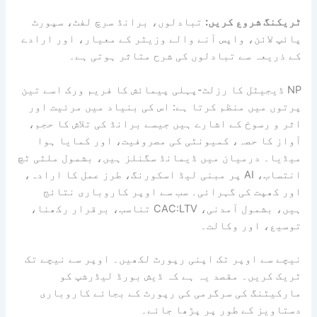
ٹریکنگ شروع کریں:
تبادلوں، برانڈ سرچ لفٹ، سپورٹ
پائپ لائن، واپس آنے والے وزیٹر کے معیار، اور ارادے
کے ذریعہ سے تبادلوں کی شرح متاثر ہوتی ہے۔
NP ڈیجیٹل کا رزلٹ-پہلی پیمائش کا فریم ورک اسے تین
پرتوں میں منظم کرتا ہے: اس کی بنیاد میں مرئیت اور
اثر و رسوخ کے اشارے ہیں جیسے برانڈ کی تلاش کا حجم،
آواز کا حصہ، کمیونٹی کی مصروفیت، اور کمایا ہوا
میڈیا۔ درمیان میں ڈیمانڈ سگنلز ہیں، بشمول ملٹی ٹچ
انتساب، AI پر مبنی لیڈ اسکورنگ، طرز عمل کا ارادہ،
اور کھپت کی گہرائی۔ سب سے اوپر کاروباری نتائج
ہیں، بشمول آمدنی، CAC:LTV تناسب، برقرار رکھنا،
توسیع، اور وکالت۔
نیچے سے اوپر تک اپنی رپورٹ لکھیں۔ اوپر سے نیچے تک
ٹریک کریں۔ مقصد یہ ہے کہ ڈیش بورڈ لیڈرشپ کو
مارکیٹنگ کی سرگرمی کی رپورٹ کے بجائے کاروباری
دستاویز کے طور پر پڑھا جائے۔