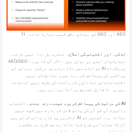
AEO اور GEO کو منافع بخش کیسے بنایا جائے۔ 11
تذکرہ اور اقتباس کی اصلاح۔
تذکرے بل ادا نہیں کرتے۔
تبدیلیاں ایسی ہی ہوتی ہیں۔ اگر آپ کا پورا AEO/GEO
پروگرام AI جوابات میں نام دینے پر مرکوز ہے، تو آپ
پراکسی کی پیمائش کر رہے ہیں، نتائج کی نہیں۔
اقتباسات جو تبادلوں کے راستے کی طرف نہیں لے جاتے
ہیں وہ ناقابل تصدیق برانڈ بیداری ہیں۔
AI کی مرئیت کی پیمائش کریں، جیسے درجہ بندی۔
اقتباس
والیوم آپ کو آپ کی پائپ لائن کے بارے میں کچھ نہیں
بتاتا ہے۔ ٹیمیں جو AI تذکروں پر کارروائی کرتی ہیں
ان کا حساب اسی طرح کیا جاتا ہے جس طرح ہم مطلوبہ
الفاظ کی درجہ بندی کو ٹریک کرتے تھے۔