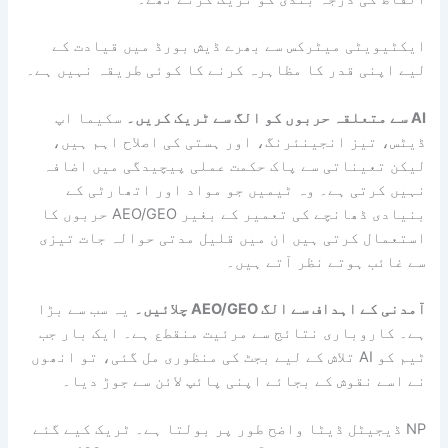
ایکٹیویٹی میٹرکس سے بھرے ڈیش بورڈ میں قیادت کے
لیے اپنی قدر کا مظاہرہ کرنے کا کوئی طریقہ نہیں ہے۔
AI سے متعلقہ حربوں کو الگ سے ٹریک کریں۔
سکیما اپ
ڈیٹس، تیز انجینئرنگ، اور ہستی کی اصلاح اہم ہیں،
لیکن تعیناتی سے پاک حکمت عملی پیچیدگی میں اضافہ
نہیں کرتی ہے۔ وہ ٹیمیں جو مواد اور اتھارٹی کے
بنیادی ڈھانچے کی تعمیر کے بغیر AEO/GEO حربوں کا
استعمال کرتی ہیں ان میں قلیل مدتی حوالہ جات تیزی
سے غائب ہوتے نظر آتے ہیں۔
آمدنی کے اہداف سے الگ AEO/GEO چلائیں۔
یہ سب سے بڑا
ہے۔ کاروباری نتائج سے مرئیت منقطع ہے۔ ایک بار جب
ٹیم کو AI تلاش کے لیے بجٹ کی منظوری مل گئی، تو انھوں
نے اسے نقوش کے بجائے اپنی پائپ لائن سے جوڑ دیا۔
NP ڈیجیٹل ڈیٹا واضح طور پر بولتا ہے۔ ٹریک کیے گئے