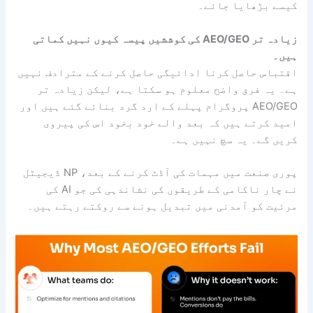
کیسے بڑھایا جائے۔
زیادہ تر AEO/GEO کی کوششیں پیسہ کیوں نہیں کماتی
ہیں۔
اقتباس حاصل کرنا ادائیگی حاصل کرنے کے مترادف نہیں
ہے۔ یہ فرق واضح معلوم ہو سکتا ہے، لیکن زیادہ تر
AEO/GEO پروگرام پہلے کے ارد گرد بنائے گئے ہیں اور
امید کرتے ہیں کہ بعد والے خود بخود اس کی پیروی
کریں گے۔ یہ سچ نہیں ہے۔
پوری صنعت میں مہمات کی آڈٹ کرنے کے بعد، NP ڈیجیٹل
نے چار ناکامی کے طریقوں کی نشاندہی کی جو AI کی
مرئیت کو آمدنی میں تبدیل ہونے سے روکتے رہتے ہیں۔