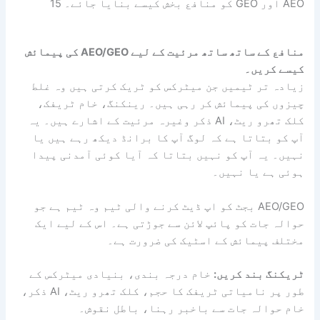
AEO اور GEO کو منافع بخش کیسے بنایا جائے۔ 15
منافع کے ساتھ ساتھ مرئیت کے لیے AEO/GEO کی پیمائش
کیسے کریں۔
زیادہ تر ٹیمیں جن میٹرکس کو ٹریک کرتی ہیں وہ غلط
چیزوں کی پیمائش کر رہی ہیں۔ رینکنگ، خام ٹریفک،
کلک تھرو ریٹ، AI ذکر وغیرہ مرئیت کے اشارے ہیں۔ یہ
آپ کو بتاتا ہے کہ لوگ آپ کا برانڈ دیکھ رہے ہیں یا
نہیں۔ یہ آپ کو نہیں بتاتا کہ آیا کوئی آمدنی پیدا
ہوئی ہے یا نہیں۔
AEO/GEO بجٹ کو اپ ڈیٹ کرنے والی ٹیم وہ ٹیم ہے جو
حوالہ جات کو پائپ لائن سے جوڑتی ہے۔ اس کے لیے ایک
مختلف پیمائش کے اسٹیک کی ضرورت ہے۔
ٹریکنگ بند کریں:
خام درجہ بندی، بنیادی میٹرکس کے
طور پر نامیاتی ٹریفک کا حجم، کلک تھرو ریٹ، AI ذکر،
خام حوالہ جات سے باخبر رہنا، باطل نقوش۔