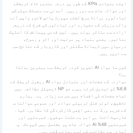
اپنے بنیادی KPIs کے طور پر درجہ بندی، خام ٹریفک،
اور حوالہ جات سے دور رہیں۔ آمدنی سے منسلک میٹرکس
تبادلوں، برانڈ سرچ لفٹ، سپورٹ پائپ لائن، واپس آنے
والے وزیٹر کے معیار، اور تبادلوں کی شرح کے ذریعہ
ارادے سے متاثر ہوتے ہیں۔ تین قدمی پیمائش کا اسٹیک
بنائیں۔ یعنی بنیاد پر مرئیت اور اثر و رسوخ،
درمیان میں ڈیمانڈ سگنلز اور کاروبار کے نتائج سب
سے اوپر ہیں۔
کون سا مواد AI تجویز کردہ ٹریفک سے بہترین بدلتا
ہے؟
موازنہ کے صفحات اور متبادل مواد AI ریفرل ٹریفک کے
6.8% کو تبدیل کرتے ہیں، جو NP ڈیجیٹل مطالعہ میں
تمام صفحات کی اقسام میں سب سے زیادہ ہے۔ ہماری
تحقیق، لوئر فنل تربیتی مواد، اور عمومی سوالنامہ
کے فریم ورک نے بھی اچھی کارکردگی کا مظاہرہ کیا۔
فارمیٹ اتنا ہی اہم ہے جتنا موضوع۔ فہرستیں اور
فہرستیں 48% AI حوالہ جات پر مشتمل ہیں کیونکہ وہ
آسانی سے نکالنے کے لیے بنائے گئے ہیں۔