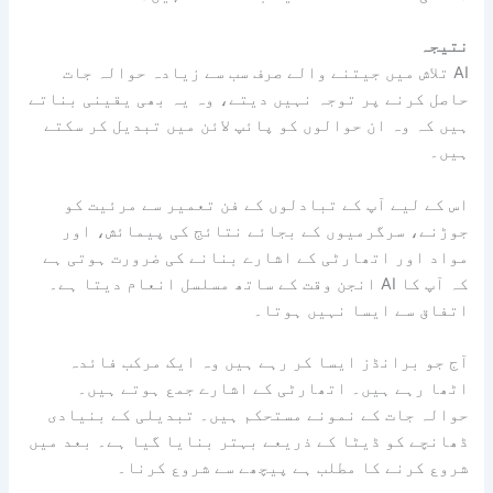
نتیجہ
AI تلاش میں جیتنے والے صرف سب سے زیادہ حوالہ جات
حاصل کرنے پر توجہ نہیں دیتے، وہ یہ بھی یقینی بناتے
ہیں کہ وہ ان حوالوں کو پائپ لائن میں تبدیل کر سکتے
ہیں۔
اس کے لیے آپ کے تبادلوں کے فن تعمیر سے مرئیت کو
جوڑنے، سرگرمیوں کے بجائے نتائج کی پیمائش، اور
مواد اور اتھارٹی کے اشارے بنانے کی ضرورت ہوتی ہے
کہ آپ کا AI انجن وقت کے ساتھ مسلسل انعام دیتا ہے۔
اتفاق سے ایسا نہیں ہوتا۔
آج جو برانڈز ایسا کر رہے ہیں وہ ایک مرکب فائدہ
اٹھا رہے ہیں۔ اتھارٹی کے اشارے جمع ہوتے ہیں۔
حوالہ جات کے نمونے مستحکم ہیں۔ تبدیلی کے بنیادی
ڈھانچے کو ڈیٹا کے ذریعے بہتر بنایا گیا ہے۔ بعد میں
شروع کرنے کا مطلب ہے پیچھے سے شروع کرنا۔