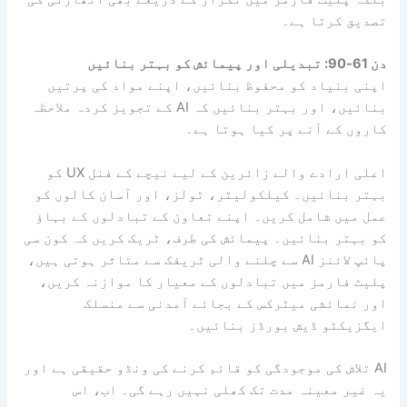
تصدیق کرتا ہے۔
دن 61-90: تبدیلی اور پیمائش کو بہتر بنائیں
اپنی بنیاد کو محفوظ بنائیں، اپنے مواد کی پرتیں
بنائیں، اور بہتر بنائیں کہ AI کے تجویز کردہ ملاحظہ
کاروں کے آنے پر کیا ہوتا ہے۔
اعلی ارادے والے زائرین کے لیے نیچے کے فنل UX کو
بہتر بنائیں۔ کیلکولیٹر، ٹولز، اور آسان کالوں کو
عمل میں شامل کریں۔ اپنے تعاون کے تبادلوں کے بہاؤ
کو بہتر بنائیں۔ پیمائش کی طرف، ٹریک کریں کہ کون سی
پائپ لائنز AI سے چلنے والی ٹریفک سے متاثر ہوتی ہیں،
پلیٹ فارمز میں تبادلوں کے معیار کا موازنہ کریں،
اور نمائشی میٹرکس کے بجائے آمدنی سے منسلک
ایگزیکٹو ڈیش بورڈز بنائیں۔
AI تلاش کی موجودگی کو قائم کرنے کی ونڈو حقیقی ہے اور
یہ غیر معینہ مدت تک کھلی نہیں رہے گی۔ اب، اس