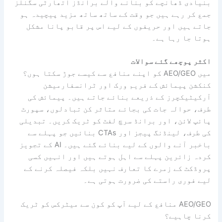
بنیادی ڈھانچے کو بنانے والے برانڈز اتھارٹی سگنلز
جمع کر رہے ہیں جو وقت کے ساتھ ساتھ مزید پیچیدہ ہو
جاتے ہیں اور حریفوں کے لیے اس پر قابو پانا مشکل
ہوتا جا رہا ہے۔
اکثر پوچھے گئے سوالات
میں AEO/GEO کو اپنے منافع سے کیسے جوڑ سکتا ہوں؟
کنکشن پیمائش کے فریم ورک اور ٹرانسفارمیشن
آرکیٹیکچرز کے ذریعے بنائے جاتے ہیں۔ پیمائش کی
طرف، حوالہ جات کی بجائے متاثر کن تبادلوں، سپورٹ
پائپ لائن، اور برانڈ سرچ لفٹ کو ٹریک کریں۔ تبدیلی
کی طرف، لینڈنگ پیجز اور CTAs بنائیں جو پہلے سے
باخبر آنے والوں کے لیے بنائے گئے ہیں۔ AI کے تجویز
کردہ زائرین پہلے سے اہل ہوتے ہیں اور انہیں کسی
پروڈکٹ کے زمرے کا تعارف نہیں بلکہ فیصلہ کرنے کے
لیے فوری راستے کی ضرورت ہوتی ہے۔
AEO/GEO منافع کے لیے آپ کو کون سے میٹرکس کو ٹریک
کرنا چاہیے؟