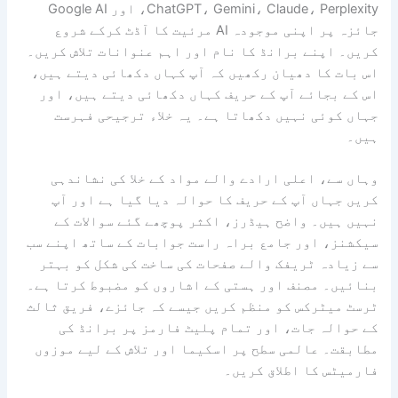
ChatGPT، Gemini، Claude، Perplexity، اور Google AI
جائزہ پر اپنی موجودہ AI مرئیت کا آڈٹ کرکے شروع
کریں۔ اپنے برانڈ کا نام اور اہم عنوانات تلاش کریں۔
اس بات کا دھیان رکھیں کہ آپ کہاں دکھائی دیتے ہیں،
اس کے بجائے آپ کے حریف کہاں دکھائی دیتے ہیں، اور
جہاں کوئی نہیں دکھاتا ہے۔ یہ خلاء ترجیحی فہرست
ہیں۔
وہاں سے، اعلی ارادے والے مواد کے خلا کی نشاندہی
کریں جہاں آپ کے حریف کا حوالہ دیا گیا ہے اور آپ
نہیں ہیں۔ واضح ہیڈرز، اکثر پوچھے گئے سوالات کے
سیکشنز، اور جامع براہ راست جوابات کے ساتھ اپنے سب
سے زیادہ ٹریفک والے صفحات کی ساخت کی شکل کو بہتر
بنائیں۔ مصنف اور ہستی کے اشاروں کو مضبوط کرتا ہے۔
ٹرسٹ میٹرکس کو منظم کریں جیسے کہ جائزے، فریق ثالث
کے حوالہ جات، اور تمام پلیٹ فارمز پر برانڈ کی
مطابقت۔ عالمی سطح پر اسکیما اور تلاش کے لیے موزوں
فارمیٹس کا اطلاق کریں۔