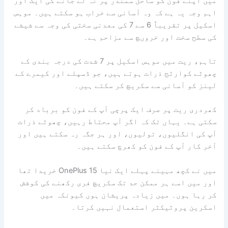
میں اپنے فون کو ساحل سمندر پر نہ لے جانے کی ایک اور
اہم وجہ یہ ہے کہ وہ آسانی سے خراب ہو سکتے ہیں۔ موہس
اسکیل پر تقریباً 6 سے 7 کی معدنی سختی کی وجہ سے شیشے
کی سطح سخت اور خروںچ سے مزاحم ہے۔
تاہم، ریت میں موہس اسکیل پر 7 شدت کی درجہ بندی کے
چھوٹے کوارٹج ذرات ہوتے ہیں، جو ڈسپلے اور کیمرے کے
لینز کو آسانی سے سکریچ کر سکتے ہیں۔
کھردری ریت پر صرف ایک پرچی آپ کے فون کو برباد کر
سکتی ہے۔ یہاں تک کہ اگر آپ محتاط رہیں، چھوٹے ذرات
آپ کی انگلیوں، تولیوں، اور ہر جگہ رہ سکتے ہیں اور
آخر کار آپ کے فون کو کھرچ سکتے ہیں۔
میں نے کچھ مہینے پہلے ایک نیا OnePlus 15 خریدا تھا
اور میں اسے ہر ممکن حد تک سکریچ فری رکھنے کی کوشش
کر رہا ہوں۔ میں زیادہ پریشان ہوں کیونکہ میں
اسکرین پروٹیکٹر استعمال نہیں کرتا۔