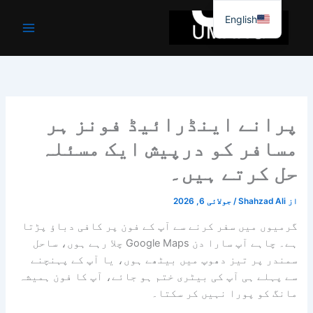
واد
English
ر
ائیں۔
پرانے اینڈرائیڈ فونز ہر
مسافر کو درپیش ایک مسئلہ
حل کرتے ہیں۔
از
Shahzad Ali
/
جولائی 6, 2026
گرمیوں میں سفر کرنے سے آپ کے فون پر کافی دباؤ پڑتا
ہے۔ چاہے آپ سارا دن Google Maps چلا رہے ہوں، ساحل
سمندر پر تیز دھوپ میں بیٹھے ہوں، یا آپ کے پہنچنے
سے پہلے ہی آپ کی بیٹری ختم ہو جائے، آپ کا فون ہمیشہ
مانگ کو پورا نہیں کر سکتا۔