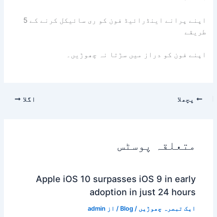
اپنے پرانے اینڈرائیڈ فون کو ری سائیکل کرنے کے 5
طریقے
اپنے فون کو دراز میں سڑتا نہ چھوڑیں۔
پچھلا
اگلا
متعلقہ پوسٹس
Apple iOS 10 surpasses iOS 9 in early
adoption in just 24 hours
ایک تبصرہ چھوڑیں
/
Blog
/ از
admin