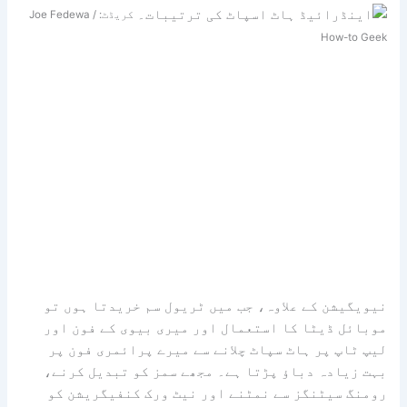
کریڈٹ: Joe Fedewa /
How-to Geek
نیویگیشن کے علاوہ، جب میں ٹریول سم خریدتا ہوں تو
موبائل ڈیٹا کا استعمال اور میری بیوی کے فون اور
لیپ ٹاپ پر ہاٹ سپاٹ چلانے سے میرے پرائمری فون پر
بہت زیادہ دباؤ پڑتا ہے۔ مجھے سمز کو تبدیل کرنے،
رومنگ سیٹنگز سے نمٹنے اور نیٹ ورک کنفیگریشن کو