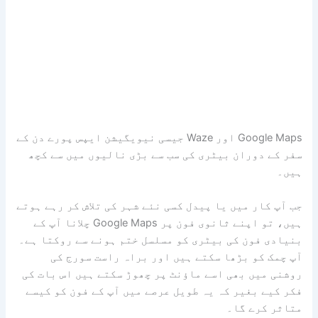
Google Maps اور Waze جیسی نیویگیشن ایپس پورے دن کے
سفر کے دوران بیٹری کی سب سے بڑی نالیوں میں سے کچھ
ہیں۔
جب آپ کار میں یا پیدل کسی نئے شہر کی تلاش کر رہے ہوتے
ہیں، تو اپنے ثانوی فون پر Google Maps چلانا آپ کے
بنیادی فون کی بیٹری کو مسلسل ختم ہونے سے روکتا ہے۔
آپ چمک کو بڑھا سکتے ہیں اور براہ راست سورج کی
روشنی میں بھی اسے ماؤنٹ پر چھوڑ سکتے ہیں اس بات کی
فکر کیے بغیر کہ یہ طویل عرصے میں آپ کے فون کو کیسے
متاثر کرے گا۔