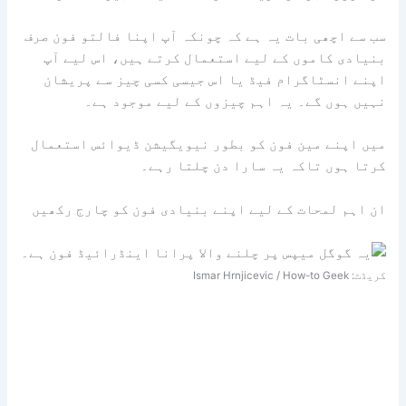
سب سے اچھی بات یہ ہے کہ چونکہ آپ اپنا فالتو فون صرف
بنیادی کاموں کے لیے استعمال کرتے ہیں، اس لیے آپ
اپنے انسٹاگرام فیڈ یا اس جیسی کسی چیز سے پریشان
نہیں ہوں گے۔ یہ اہم چیزوں کے لیے موجود ہے۔
میں اپنے مین فون کو بطور نیویگیشن ڈیوائس استعمال
کرتا ہوں تاکہ یہ سارا دن چلتا رہے۔
ان اہم لمحات کے لیے اپنے بنیادی فون کو چارج رکھیں
کریڈٹ: Ismar Hrnjicevic / How-to Geek