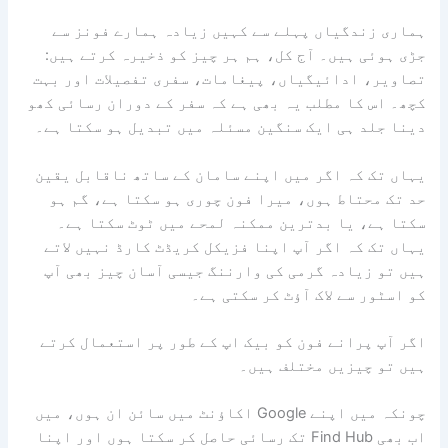
ہماری زندگیاں پہلے سے کہیں زیادہ ہمارے فونز سے
جڑی ہوئی ہیں۔ آج کل، ہم ہر چیز کو ذخیرہ کرتے ہیں:
تصاویر، ادائیگیاں، پیغامات، سفری تفصیلات اور بہت
کچھ۔ اس کا مطلب یہ بھی ہے کہ سفر کے دوران رسائی کھو
دینا جلد ہی ایک سنگین مسئلہ میں تبدیل ہو سکتا ہے۔
یہاں تک کہ اگر میں اپنے سامان کے ساتھ ناقابل یقین
حد تک محتاط ہوں، میرا فون چوری ہو سکتا ہے، گم ہو
سکتا ہے، یا بدترین ممکنہ لمحے میں ٹوٹ سکتا ہے۔
یہاں تک کہ اگر آپ اپنا فزیکل کریڈٹ کارڈ نہیں لاتے
ہیں تو زیادہ گرمی کی وارننگ جیسی آسان چیز بھی آپ
کو اسٹور سے لاک آؤٹ کر سکتی ہے۔
اگر آپ پرانے فون کو بیک اپ کے طور پر استعمال کرتے
ہیں تو چیزیں مختلف ہیں۔
چونکہ میں اپنے Google اکاؤنٹ میں سائن ان ہوں، میں
اب بھی Find Hub تک رسائی حاصل کر سکتا ہوں اور اپنا