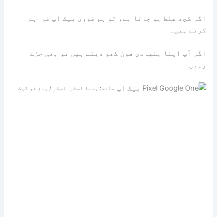
اگر کچھ غلط ہو جاتا ہے، تو ہم فوری بیک اپ فراہم
کرتے ہیں۔
اگر آپ اپنا بنیادی فون کھو دیتے ہیں تو بھی جڑے
رہیں
ماخذ: ہننا اسٹرائیکر / ہاؤ ٹو گیک