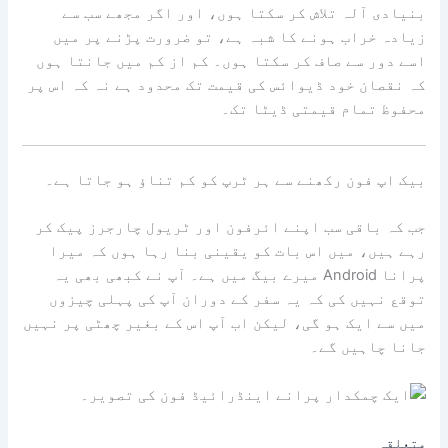
بنیادی آلہ تلاش کر سکتا ہوں، اور اگر مجھے سب سے
زیادہ خراب ہونے کا شبہ ہے، تو ضرورت پڑنے پر میں
اسے دور سے صاف کر سکتا ہوں۔ کم از کم میں جانتا ہوں
کہ نقصان خود ڈیوائس کی قیمت تک محدود ہے نہ کہ اس پر
محفوظ تمام قیمتی ڈیٹا تک۔
بیک اپ فون رکھنے سے ہر ٹرپ کو کم تناؤ ہو جاتا ہے۔
جب کہ باقی سب اپنے ائرفون اور ٹریول چارجرز پیک کر
رہے ہیں، میں اس بات کو یقینی بنا رہا ہوں کہ میرا
پرانا Android میرے بیگ میں ہے۔ آپ نے کبھی بھی یہ
توقع نہیں کی کہ یہ سفر کے دوران آپ کی پہلی چیزوں
میں سے ایک ہو گی، لیکن اب آپ اس کے بغیر چھٹی پر نہیں
جانا چاہیں گے۔
متعلقہ