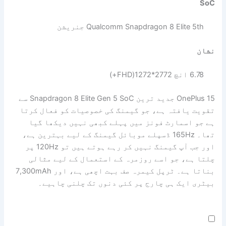
SoC
Qualcomm Snapdragon 8 Elite 5th جنریشن
نشان
6.78 انچ 2772*1272(FHD+)
OnePlus 15 جدید ترین Snapdragon 8 Elite Gen 5 SoC سے
تقویت یافتہ ہے، جو گیمنگ کی خصوصیات کو فعال کرتا
ہے جو اسمارٹ فونز میں پہلے کبھی نہیں دیکھا گیا
تھا۔ 165Hz ڈسپلے موبائل گیمنگ کے لیے بہترین ہے،
اور جب آپ گیمنگ نہیں کر رہے ہوتے ہیں تو 120Hz پر
چلتا ہے، جو اسے روزمرہ کے استعمال کے لیے مثالی
بناتا ہے۔ ٹرپل کیمرہ صف بہت اچھی ہے، اور 7,300mAh
بیٹری ایک ہی چارج پر کئی دنوں تک چلنی چاہیے۔