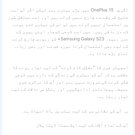
اگرچہ OnePlus 15 میں بڑی بیٹری ہے، لیکن اگر آپ اسے
صحیح طریقے سے چارج نہیں کرتے ہیں اور اسے مستقل طور
پر استعمال نہیں کرتے ہیں تو اس کی بیٹری ختم ہونے
کے دن باقی ہیں۔ میں اسے کبھی کبھار اپنی بیوی کے
عمر رسیدہ Samsung Galaxy S23+ کو ریورس چارج کرنے
کے لیے بھی استعمال کرتا ہوں، جس سے اور بھی زیادہ
تناؤ بڑھ جاتا ہے۔
اسپیئر فون کا "مشکل کام کرنے” کے لیے تیار ہونے کا
مطلب ہے کہ آپ کو بیٹری کی زندگی کے بارے میں کبھی
فکر کرنے کی ضرورت نہیں ہے، اور آپ کا مرکزی فون
ہمیشہ پیغامات، ادائیگیوں اور ہنگامی حالات کے لیے
تیار رہتا ہے۔
یہ آپ کی مقامی سم کے لیے بہترین ہاٹ اسپاٹ ہے۔
آپ کے تمام آلات کے لیے ایک سستا ڈیٹا پلان