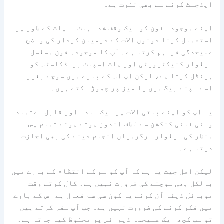
ایڈجسٹ کرنے سے بھی نفرت ہے۔
اپنے موجودہ فون کو ایک وقف شدہ ہاٹ اسپاٹ کے طور پر
استعمال کرنا دونوں آلات کے درمیان کردار کی واضح
علیحدگی فراہم کرتا ہے۔ آپ کا موجودہ فون مسلسل
سیلولر کنیکٹیویٹی اور ہاٹ اسپاٹ براڈکاسٹس کو
ہینڈل کرتا ہے، لیکن آپ اس کے بارے میں سوچے بغیر
اسے اپنے بیگ میں یا میز پر چھوڑ سکتے ہیں۔
یہ آپ کو اپنے باقی آلات پر ایک سادہ اور قابل اعتماد
وائی فائی کنکشن سے لطف اندوز ہوتے ہوئے تمام پس
منظر کی سیلولر سرگرمیاں انجام دینے کی بھی اجازت
دیتا ہے۔
لیکن اصل جیت یہ ہے کہ آپ کو سم کے انتظام کے بارے میں
بالکل بھی سوچنے کی ضرورت نہیں ہے۔ کال کرتے وقت
موبائل ڈیٹا آن کرنے یا کون سی سم فعال ہے اس کے بارے
میں فکر کرنے کی ضرورت نہیں ہے۔ جب آپ سفر کرتے ہیں
تو سب کچھ ایک علیحدہ ڈیوائس پر محفوظ کیا جاتا ہے۔