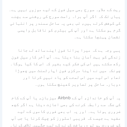
ریت کے علاوہ سورج بھی سیل فون کے لیے موزوں نہیں ہے۔
یہاں تک کہ اگر آپ براہ راست سورج کی روشنی سے بچنے
کی کوشش کرتے ہیں، تب بھی یہ ساحل سمندر پر انتہائی
گرم ہو سکتا ہے اور آپ کی بیٹری کو ناقابل واپسی
نقصان پہنچا سکتا ہے۔
یہی وجہ ہے کہ میرا پرانا فون اپنے ساتھ لے جانا
زندگی کو بہت آسان بنا دیتا ہے۔ آپ آخر کار سیل فون
رکھ سکتے ہیں اس کی فکر کیے بغیر کہ اس کا کیا ہوگا۔
چونکہ میں نے اپنا مرکزی فون اپارٹمنٹ میں چھوڑا
تھا، اس لیے میں اس لمحے کو یاد نہیں کرتا اور
دوبارہ ساحل پر تصاویر کھینچ سکتا ہوں۔
یہ آپ کو خاندان، آپ کے Airbnb میزبان، یا آپ کے کام
کی جگہ سے رابطہ کرنے کی بھی اجازت دیتا ہے اگر کچھ
ضروری ہوتا ہے۔ اور یہ اب بھی فوری کاموں کے لیے
مفید ہے جیسے کہ قریبی اسٹورز کو چیک کرنا یا جب آپ
کو ضرورت ہو تو دریافت کرنے کے لیے جگہیں تلاش کرنا۔