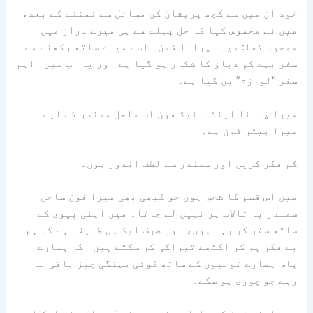
خود ان میں سے کچھ پریشان کن مسائل سے نمٹنے کے بعد،
میں نے محسوس کیا کہ حل پہلے سے ہی میرے دراز میں
موجود تھا: میرا پرانا فون۔ اسے میرے ساتھ رکھنے سے
سفر بہت کم دباؤ کا شکار ہو گیا ہے اور یہ اب میرا اہم
سفر "لوازم” بن گیا ہے۔
میرا پرانا اینڈرائیڈ فون اب ساحل سمندر کے لیے
میرا بیٹر فون ہے۔
کم فکر کریں اور سمندر سے لطف اندوز ہوں۔
میں اس قسم کا شخص ہوں جو کبھی بھی میرا فون ساحل
سمندر یا تالاب پر نہیں لے جاتا۔ میں اپنی بیوی کے
ساتھ سفر کر رہا ہوں، اور صرف ایک ہی طریقہ ہے کہ ہم
بے فکر ہو کر اکٹھے تیراکی کر سکتے ہیں اگر ہمارے
پاس ہمارے تولیوں کے ساتھ کوئی مہنگی چیز باقی نہ
رہے جو چوری ہو سکے۔