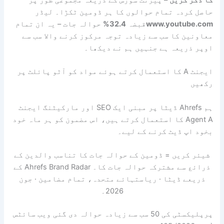
تمام حوالوں کا ہر ڈومین ٹکڑا۔ لیڈر
www.yo
قبضہ
32.4%
حوالہ جات – یہ ان تمام
سب سے زیادہ توجہ مرکوز کرنے والا سب سے
 ہے جنہیں ہم نے دیکھا۔
نٹ A کا استعمال کرتے ہوئے مواد کو آٹو پائلٹ پر
ہم Ahrefs ڈیٹا پر مبنی ایک SEO اور مارکیٹنگ ایجنٹ
Age کا استعمال کرتے ہیں، اس مضمون کو ہر ماہ خود
ٹ کرنے کے لیے۔
= ڈومین کے حوالہ جات کا تناسب والدین کے
ذرائع سے مشترکہ حوالہ جات کا۔ Ahrefs Brand Radar کے
ا · ریاستہائے متحدہ، تمام مضامین · جون
2026۔
پرپلیکسٹی کی 50 سب سے زیادہ حوالہ دی گئی ویب سائٹس