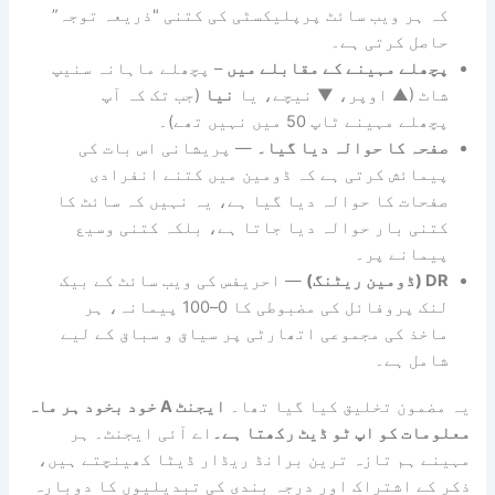
ب سائٹ پرپلیکسٹی کی کتنی "ذریعہ توجہ”
ی ہے۔
ینے کے مقابلے میں
– پچھلے ماہانہ سنیپ
اوپر، ▼ نیچے، یا
نیا
(جب تک کہ آپ
 50 میں نہیں تھے)۔
حوالہ دیا گیا۔
— پریشانی اس بات کی
رتی ہے کہ ڈومین میں کتنے انفرادی
 حوالہ دیا گیا ہے، یہ نہیں کہ سائٹ کا
 حوالہ دیا جاتا ہے، بلکہ کتنی وسیع
پر۔
— احریفس کی ویب سائٹ کے بیک
لنک پروفائل کی مضبوطی کا 0–100 پیمانہ، ہر
مجموعی اتھارٹی پر سیاق و سباق کے لیے
۔
خلیق کیا گیا تھا۔
ایجنٹ A خود بخود ہر ماہ
اپ ٹو ڈیٹ رکھتا ہے۔
اے آئی ایجنٹ۔ ہر
ازہ ترین برانڈ ریڈار ڈیٹا کھینچتے ہیں،
راک اور درجہ بندی کی تبدیلیوں کا دوبارہ