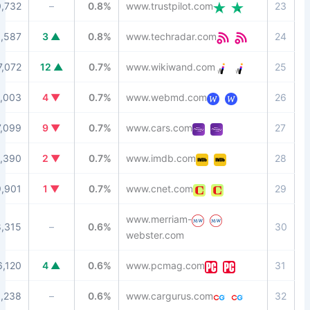
94
20,732
–
0.8%
www.trustpilot.com
91
10,587
▲ 3
0.8%
www.techradar.com
85
17,072
▲ 12
0.7%
www.wikiwand.com
92
8,003
▼ 4
0.7%
www.webmd.com
86
27,099
▼ 9
0.7%
www.cars.com
94
34,390
▼ 2
0.7%
www.imdb.com
91
9,901
▼ 1
0.7%
www.cnet.com
www.merriam-
91
18,315
–
0.6%
webster.com
91
6,120
▲ 4
0.6%
www.pcmag.com
78
18,238
–
0.6%
www.cargurus.com