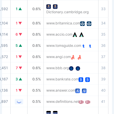
92
18,592
▲ 1
0.6%
Dictionary.cambridge.or
92
12,104
▼ 1
0.6%
www.britannica.com
75
19,114
▼ 6
0.6%
www.accio.com
87
8,595
▲ 5
0.6%
www.tomsguide.com
90
6,572
▼ 1
0.6%
www.angi.com
93
22,451
▼ 7
0.6%
www.bbb.org
90
4,167
▲ 3
0.5%
www.bankrate.com
82
16,136
▼ 1
0.5%
www.answer.com
73
14,897
0.5%
www.definitions.net
نیا