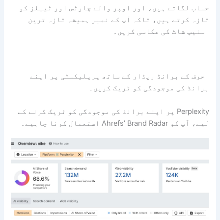
 ہیں، اور اوپر والے چارٹس اور ٹیبلز کو
ہیں، تاکہ آپ کے نمبر ہمیشہ تازہ ترین
کی عکاسی کریں۔
انڈ ریڈار کے ساتھ پرپلیکسٹی پر اپنے
وجودگی کو ٹریک کریں۔
Perplexi پر اپنے برانڈ کی موجودگی کو ٹریک کرنے کے
یے۔