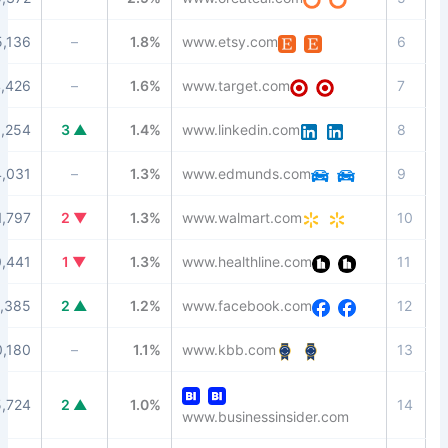
94
105,136
–
1.8%
www.etsy.com
91
64,426
–
1.6%
www.target.com
99
50,254
▲ 3
1.4%
www.linkedin.com
86
44,031
–
1.3%
www.edmunds.com
92
51,797
▼ 2
1.3%
www.walmart.com
92
10,441
▼ 1
1.3%
www.healthline.com
100
55,385
▲ 2
1.2%
www.facebook.com
89
30,180
–
1.1%
www.kbb.com
92
15,724
▲ 2
1.0%
www.businessinsider.co