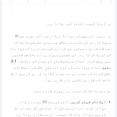
سے اکٹھا کیا جاتا ہے۔
یہ نمبر احریفس کے برانڈ ریڈار سے آتے ہیں، جو AI
کی جانب سے تلاش پر مبنی حقیقی صارف کے
بڑے سیٹوں کو فراہم کیے جانے والے جوابات
تا ہے۔ اس مضمون میں، ہم نے مختلف شعبوں
دہ تمام پرپلیکسٹی ڈومینز کو دیکھا۔
3.1
نوانات کے لیے امریکی تلاش کی اصطلاحات
ے بعد، ہم نے حساب لگایا کہ ہر ڈومین ایک
ر پر کتنی بار ظاہر ہوا۔
 کے لیے، ہم رپورٹ کرتے ہیں:
شیئر کریں۔
– سرفہرست 50 سب سے زیادہ
دہ ذرائع سے حوالہ جات کی کل تعداد تک
الہ جات کا فیصد۔ اس سے ظاہر ہوتا ہے