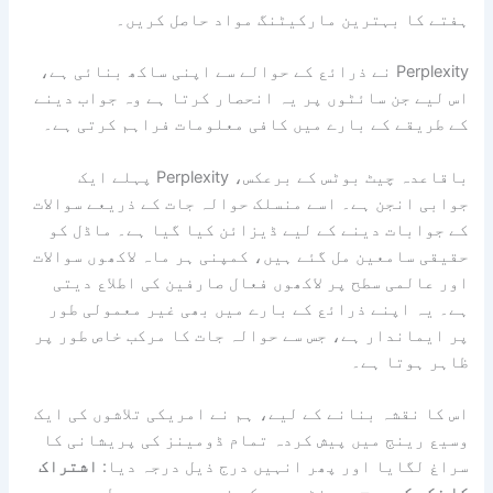
ترین مارکیٹنگ مواد حاصل کریں۔
Perplexi نے ذرائع کے حوالے سے اپنی ساکھ بنائی ہے،
سائٹوں پر یہ انحصار کرتا ہے وہ جواب دینے
ے بارے میں کافی معلومات فراہم کرتی ہے۔
باقاعدہ چیٹ بوٹس کے برعکس، Perplexity پہلے ایک
 ہے۔ اسے منسلک حوالہ جات کے ذریعے سوالات
دینے کے لیے ڈیزائن کیا گیا ہے۔ ماڈل کو
ن مل گئے ہیں، کمپنی ہر ماہ لاکھوں سوالات
طح پر لاکھوں فعال صارفین کی اطلاع دیتی
ے ذرائع کے بارے میں بھی غیر معمولی طور
ر ہے، جس سے حوالہ جات کا مرکب خاص طور پر
ہے۔
بنانے کے لیے، ہم نے امریکی تلاشوں کی ایک
میں پیش کردہ تمام ڈومینز کی پریشانی کا
 اور پھر انہیں درج ذیل درجہ دیا:
اشتراک
ں
– پیرنٹ سورس کے ذریعہ مجموعی طور پر