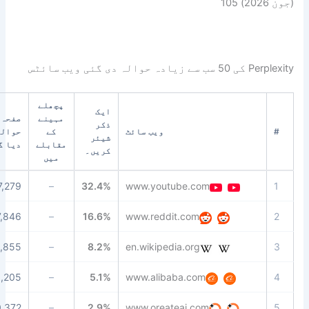
پچھلے
ایک
مہینے
صفحہ کا
ذکر
ویب سائٹ
کے
حوالہ
ڈاکٹر
شیئر
مقابلے
دیا گیا۔
کریں۔
میں
99
1,797,279
–
32.4%
www.youtube.com
95
797,846
–
16.6%
www.reddit.com
97
129,855
–
8.2%
en.wikipedia.org
92
168,205
–
5.1%
www.alibaba.com
72
100,372
–
2.9%
www.oreateai.com