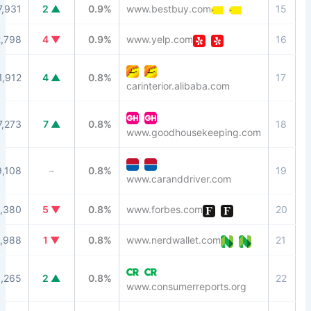
89
37,931
▲ 2
0.9%
www.bestbuy.com
94
32,798
▼ 4
0.9%
www.yelp.com
92
21,912
▲ 4
0.8%
carinterior.alibaba.com
90
7,273
▲ 7
0.8%
www.goodhousekeeping
86
9,108
–
0.8%
www.caranddriver.com
94
10,380
▼ 5
0.8%
www.forbes.com
90
8,988
▼ 1
0.8%
www.nerdwallet.com
90
11,265
▲ 2
0.8%
www.consumerreports.o