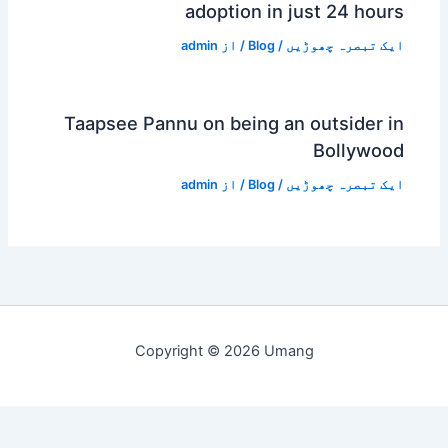
adoption in just 2
ہ چھوڑیں
/
Blog
/ از
admin
Taapsee Pannu on being an outs
Bol
ہ چھوڑیں
/
Blog
/ از
admin
Copyright © 2026 Umang