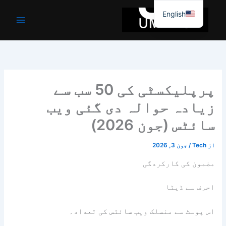
Eng
پرپلیکسٹی کی 50 سب سے
حوالہ دی گئی ویب
ون 2026)
ارکردگی
ٹا
 منسلک ویب سائٹس کی تعداد۔