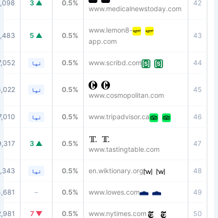
91
5,098
▲ 3
0.5%
www.medicalnewstoday
www.lemon8-
80
16,483
▲ 5
0.5%
app.com
91
17,052
0.5%
www.scribd.com
نیا
89
6,022
0.5%
نیا
www.cosmopolitan.com
87
17,010
0.5%
www.tripadvisor.ca
نیا
82
9,317
▲ 3
0.5%
www.tastingtable.com
91
14,343
0.5%
en.wiktionary.org
نیا
88
15,681
–
0.5%
www.lowes.com
94
2,981
▼ 7
0.5%
www.nytimes.com