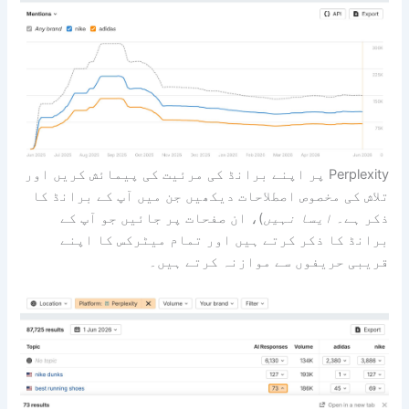
Perplexi پر اپنے برانڈ کی مرئیت کی پیمائش کریں اور
وص اصطلاحات دیکھیں جن میں آپ کے برانڈ کا
سا نہیں
)، ان صفحات پر جائیں جو آپ کے
کر کرتے ہیں اور تمام میٹرکس کا اپنے
وں سے موازنہ کرتے ہیں۔