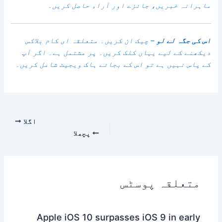
ماہرانہ خبریں، جائزے اور آراء حاصل کریں۔
اس کی جگہ لے لو
– چیک ان کریں۔
متعلقہ ای کام بلاکس
دیکھنے کے لیے یہاں کلک کریں۔
پر مشتمل ہے۔ اگر آپ
کے پاس نہیں ہے تو اس کے بجائے ہاک ویجیٹ شامل کریں۔
اگلا
پچھلا
متعلقہ پوسٹس
Apple iOS 10 surpasses iOS 9 in early