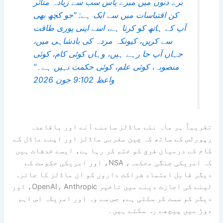
برے دنوں میں میرے پاس سب سے زیادہ متاثر
کن اقتباسات میں سے ایک ہے: "جو کچھ بھی
آپ کے ہاتھ کو کرنا ہے، اسے اپنی پوری طاقت
سے کریں، کیونکہ مردہ کی بادشاہی میں،
جہاں آپ جا رہے ہیں، وہاں کوئی کام، کوئی
منصوبہ، کوئی علم، کوئی حکمت نہیں ہے۔”
واعظ 9:10
2 جون 2026
تقریباً ہر ماہ نئے ماڈلز سامنے آنے اور باقاعدہ
رپورٹس کے ساتھ کہ چین مغربی ماڈلز اور اپنے ماڈل کے
کام کے درمیان فرق کو ختم کر رہا ہے، ایسے خدشات ہیں
کہ امریکی جنگی محکمہ، NSA، اور امریکی حکومت کے
دیگر قابل اعتماد شراکت داروں کو ان ماڈلز کا جائزہ
لینے کی اجازت دینے میں تاخیر OpenAI، Anthropic، اور
دیگر کو سست کر سکتی ہے، جس سے وہ اور امریکہ اس اہم
دوڑ میں پیچھے رہ سکتے ہیں۔