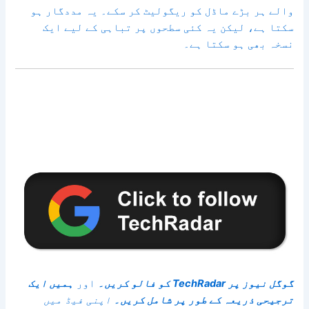
والے ہر بڑے ماڈل کو ریگولیٹ کر سکے۔ یہ مددگار ہو
سکتا ہے، لیکن یہ کئی سطحوں پر تباہی کے لیے ایک
نسخہ بھی ہو سکتا ہے۔
گوگل نیوز پر TechRadar کو فالو کریں۔
اور
ہمیں ایک
ترجیحی ذریعہ کے طور پر شامل کریں۔
اپنی فیڈ میں