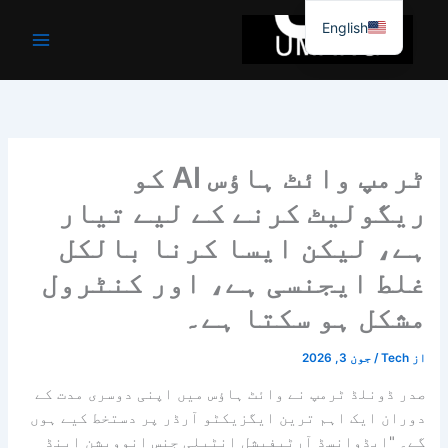
واد
English
ر
ائیں۔
ٹرمپ وائٹ ہاؤس AI کو
ریگولیٹ کرنے کے لیے تیار
ہے، لیکن ایسا کرنا بالکل
غلط ایجنسی ہے، اور کنٹرول
مشکل ہو سکتا ہے۔
از
Tech
/
جون 3, 2026
صدر ڈونلڈ ٹرمپ نے وائٹ ہاؤس میں اپنی دوسری مدت کے
دوران ایک اہم ترین ایگزیکٹو آرڈر پر دستخط کیے ہوں
گے۔ "ایڈوانسڈ آرٹیفیشل انٹیلی جنس انوویشن اینڈ