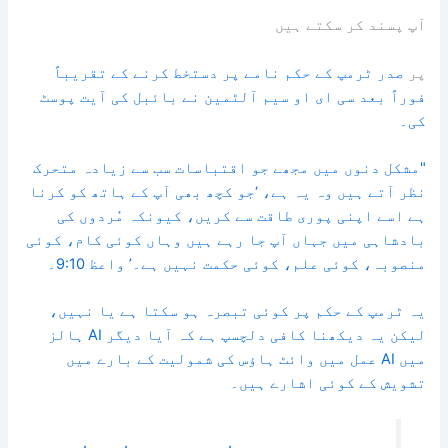
آپ پسند کر سکتے ہیں
پر
صدر ٹرمپ کے حکم نامے پر دستخط کرنے کے تقریباً
فوراً بعد سی ای او سیم آلٹمین نے بائبل کی آیت پوسٹ
کی۔
"مشکل دنوں میں مجھے جو اقتباسات سب سے زیادہ متحرک
نظر آتے ہیں وہ یہ ہے، ‘جو کچھ بھی آپ کے ہاتھ کو کرنا
ہے اسے اپنی پوری طاقت سے کریں، کیونکہ مُردوں کی
بادشاہی میں جہاں آپ جا رہے ہیں وہاں کوئی کام، کوئی
منصوبہ، کوئی علم، کوئی حکمت نہیں ہے۔’ واعظ 9:10۔
یہ ٹرمپ کے حکم پر کوئی تبصرہ ہو سکتا ہے یا نہیں،
لیکن یہ دیکھنا کافی دلچسپ ہے کہ آیا دیگر AI ہالز
میں AI عمل میں وائٹ ہاؤس کی شمولیت کے بارے میں
تشویش کے کوئی اشارے ہیں۔