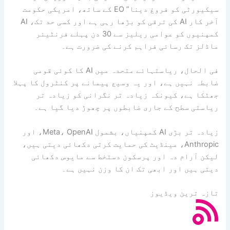
سیکیورٹی کو فروغ دینا” EO کے ساتھ، امریکی حکومت
آخر کار AI کی ترقی کو بڑھا رہی ہے اور کسی حد تک، AI
کمپنیوں کو عوامی ریلیز سے 30 دن پہلے فرنٹیئر
ماڈلز تک رسائی فراہم کرنے کی ضرورت ہے۔
فی الحال، ریاستہائے متحدہ میں AI کا کوئی قومی
ضابطہ نہیں ہے، اور یہ وسیع پیمانے پر کنٹرول کا پہلا
جھٹکا ہے، کیونکہ زیادہ تر نگرانی کو زیادہ تر
ریاستی سطح کے جاری ضابطوں پر چھوڑ دیا گیا ہے۔
زیادہ تر بڑی AI کمپنیاں، بشمول Meta، OpenAI، اور
Anthropic، مینڈیٹ کی حمایت کرتی دکھائی دیتی ہیں،
لیکن آرام دہ اور پرسکون دستخط سے مایوس دکھائی
دیتی ہیں اور ابھی تک ان کا وزن نہیں ہے۔
تازہ ترین ویڈیوز