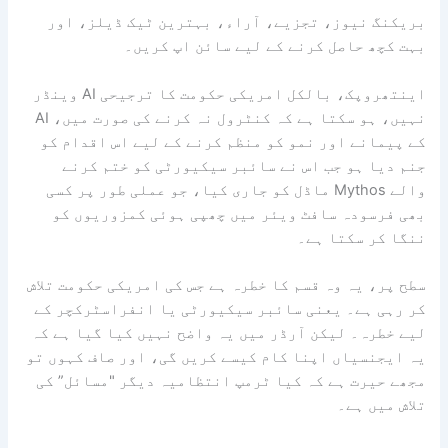
بریکنگ نیوز، تجزیے، آراء، بہترین ٹیک ڈیلز، اور
بہت کچھ حاصل کرنے کے لیے سائن اپ کریں۔
اینتھروپک، بالکل امریکی حکومت کا ترجیحی AI وینڈر
نہیں، ہو سکتا ہے کہ کنٹرول نہ کرنے کی صورت میں، AI
کے پیمانے اور نمو کو منظم کرنے کے لیے اس اقدام کو
جنم دیا ہو جب اس نے سائبر سیکیورٹی کو ختم کرنے
والے Mythos ماڈل کو جاری کیا، جو عملی طور پر کسی
بھی فرسودہ سافٹ ویئر میں چھپی ہوئی کمزوریوں کو
ننگا کر سکتا ہے۔
سطح پر، یہ وہ قسم کا خطرہ ہے جس کی امریکی حکومت تلاش
کر رہی ہے۔ یعنی سائبر سیکیورٹی یا انفراسٹرکچر کے
لیے خطرہ۔ لیکن آرڈر میں یہ واضح نہیں کیا گیا ہے کہ
یہ ایجنسیاں اپنا کام کیسے کریں گی، اور صاف کہوں تو
مجھے حیرت ہے کہ کیا ٹرمپ انتظامیہ دیگر "مسائل” کی
تلاش میں ہے۔