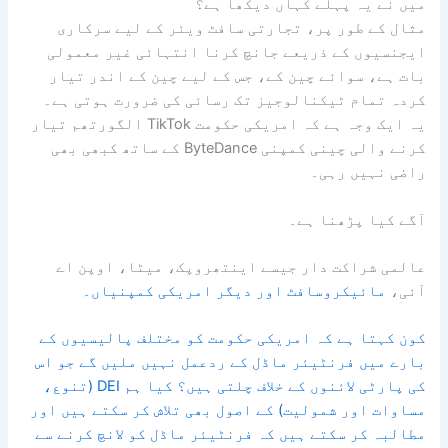
میں نے یہ پہلے کہاں دیکھا ہے؟
مثال کے طور پر، تجارتی سافٹ ویئر کے لیے سرکاری
ایجنسیوں کے ذریعے جانچ کرنا انتہائی غیر معمولی
بات ہے، سوائے چین کے، جس کے لیے چین کے اندر تیار
کردہ تمام ٹیکنالوجیز تک رسائی کی ضرورت ہوتی ہے۔
یہ ایک وجہ ہے کہ امریکی حکومت TikTok الگورتھم تیار
کرنے والی چینی کمپنی ByteDance کے ساتھ کبھی بھی
راضی نہیں رہی۔
آگے کیا پڑھنا ہے۔
عالمی شراکت دار جیسے اینتھروپک، میٹا، اوپن اے
آئی،
مائیکروسافٹ اور دیگر امریکی کمپنیاں۔
کون کہتا ہے کہ امریکی حکومت کو مختلف پالیسیوں کے
بارے میں فرنٹیئر ماڈل کے ردعمل نہیں ملیں گے جو اس
کی پارٹی لائنوں کے خلاف چلتی ہیں؟ کیا ہم DEI (تنوع،
مساوات اور شمولیت) کے اصول بھی تلاش کر سکتے ہیں اور
مطالبہ کر سکتے ہیں کہ فرنٹیئر ماڈل کو لانچ کرنے سے