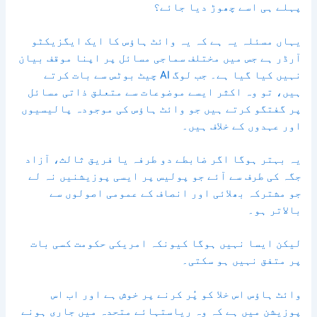
پہلے ہی اسے چھوڑ دیا جائے؟
یہاں مسئلہ یہ ہے کہ یہ وائٹ ہاؤس کا ایک ایگزیکٹو
آرڈر ہے جس میں مختلف سماجی مسائل پر اپنا موقف بیان
نہیں کیا گیا ہے۔ جب لوگ AI چیٹ بوٹس سے بات کرتے
ہیں، تو وہ اکثر ایسے موضوعات سے متعلق ذاتی مسائل
پر گفتگو کرتے ہیں جو وائٹ ہاؤس کی موجودہ پالیسیوں
اور عہدوں کے خلاف ہیں۔
یہ بہتر ہوگا اگر ضابطے دو طرفہ یا فریق ثالث، آزاد
جگہ کی طرف سے آئے جو پولیس پر ایسی پوزیشنیں نہ لے
جو مشترکہ بھلائی اور انصاف کے عمومی اصولوں سے
بالاتر ہو۔
لیکن ایسا نہیں ہوگا کیونکہ امریکی حکومت کسی بات
پر متفق نہیں ہو سکتی۔
وائٹ ہاؤس اس خلا کو پُر کرنے پر خوش ہے اور اب اس
پوزیشن میں ہے کہ وہ ریاستہائے متحدہ میں جاری ہونے