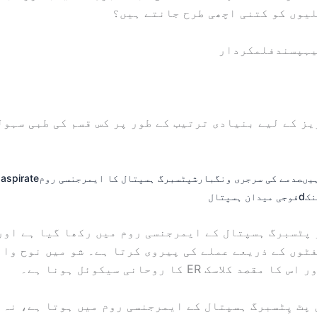
یوں کو کتنی اچھی طرح جانتے ہیں؟
ہ
پسند
فلم
کردار
The سیریز کے لیے بنیادی ترتیب کے طور پر کس قسم کی طبی سہو
یں
صدمے کی سرجری ونگ
بارش
پٹسبرگ ہسپتال کا ایمرجنسی روم
aspirate
د
نک
d
فوجی میدان ہسپتال
ٹوں کے ذریعے عملے کی پیروی کرتا ہے۔ شو میں نوح وائ
صد کلاسک ER کا روحانی سیکوئل ہونا ہے۔
پٹ پِٹسبرگ ہسپتال کے ایمرجنسی روم میں ہوتا ہے، نہ 