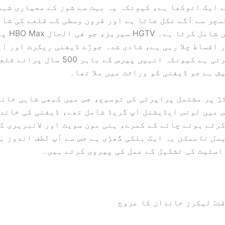
 ایک انوکھا ہے، کیونکہ یہ بہت سے شوز کے معیاری شہر
چر سے آگے نکل جاتا ہے اور قرون وسطی کے قلعے کی شان
 اقساط چلا رہی ہے، شادی شدہ جوڑے ڈیفنی ریکرٹ اور ا
کی پیروی کرتی ہے کیونکہ انہیں پیرس کے باہ
ش ہے جو ڈیفنی کو وراثت میں ملا تھا۔
130 ایکڑ پر مشتمل پراپرٹی کی توسیع، جس میں کبھی شاہی خان
 میں لوئس ایڈیشنل اپ گریڈ شامل تھے، ڈیفنی کی خاند
رتے ہوئے چائے کے کمرے، ہنی مون سویٹ اور لائبریری ک
سل ناممکن
یہ ایک ہلکی گھڑی ہے جس سے آپ لطف اندوز ہ
اسٹیٹ کی تشکیل کے عمل کی پیروی کرتے ہیں۔
ت: لیکرز خاندان کا عروج