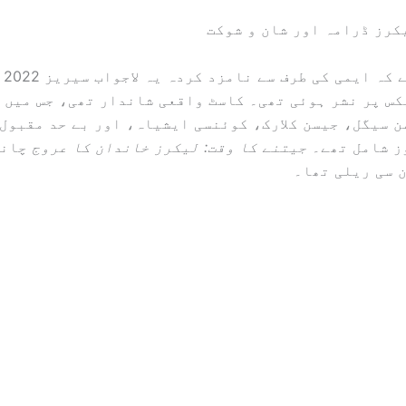
یکرز ڈرامہ اور شان و شوکت
مجھے
 HBO میکس پر نشر ہوئی تھی۔ کاسٹ واقعی شاندار تھی، جس میں
 سیگل، جیسن کلارک، کوئنسی ایشیاہ، اور بے حد مقبول
ز شامل تھے۔
جیتنے کا وقت: لیکرز خاندان کا عروج
چاند
ن سی ریلی تھا۔