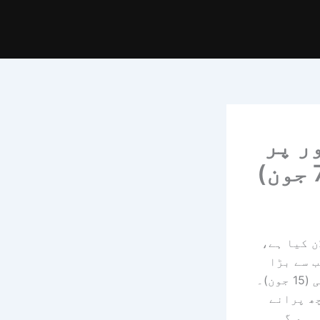
نقیدی طور پر
اپ کا اعلان کیا ہے،
ب سے بڑا
ی
(15 جون)۔
ھ پرانے