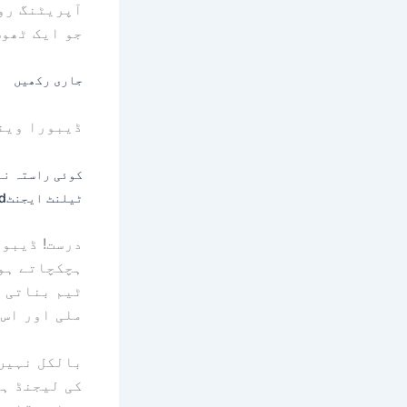
جو ایک ٹھوس
جاری رکھیں
ڈیبورا وینس
کوئی راستہ نہ
ٹیلنٹ ایجنٹ
d
درست! ڈیبور
ہچکچاتے ہو
ٹیم بناتی 
ملی اور اس 
بالکل نہیں 
کی لیجنڈ ہی