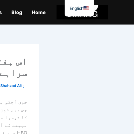
واد
English
ر
s
Blog
Home
ائیں۔
سراہے جانے وا
از
Shahzad Ali
جس میں شوز 
کا تیسرا س
مہینے کے آخ
HBO شوز کو دیکھنے کا بہترین وقت ہو گا جن کی آپ نے کوشش نہیں کی ہو گی۔