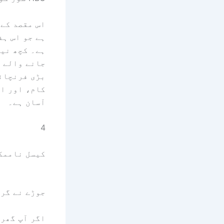
اس مقصد کے 
ہے جو اس ہف
ہے۔
جانے والے پ
بڑی فرنچائ
کام، اور ا
آسان ہے۔
4
کیسل ناممک
جوڑے نے گرنے والے 500 سال پرانے ف
اگر آپ گھر 