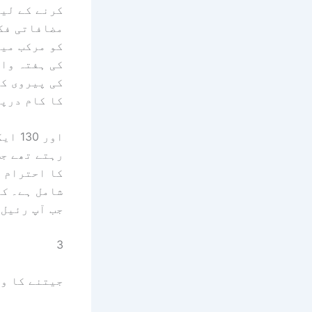
کرنے کے لیے
مضافاتی فکس
کی ہفتہ وار
کا کام درپی
اور 
رہتے تھے جس
کا احترام ک
شامل ہے۔
کی
جب آپ رئیل 
3
جیتنے کا وق