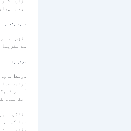
مزاح نگار ک
ایمی ایوار
جاری رکھیں
ہاؤس آف دی 
سے تقریباً 
کوئی راستہ نہ
ترتیب دیا گ
آف دی ڈریگن
ایک تباہ کن
فائر اینڈ ب