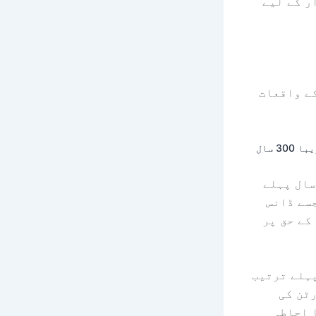
ر کے لیے
کے واقعات
 300 سال
 ہاؤس آف دی ڈریگن گیم آف تھرونز کے واقعات سے تقریباً 200 سال پہلے
سے ڈانس
کے حق پر
یگن گیم آف تھرونز سے تقریباً 200 سال پہلے ترتیب
ر مارٹن کی
 احاطہ