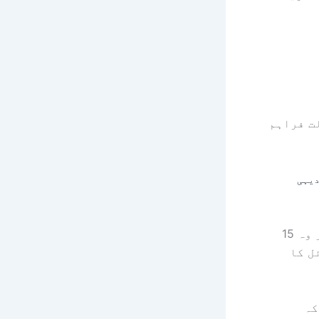
لت فراہم
یہی
درست! پٹ کو پٹسبرگ ہسپتال کے ایمرجنسی روم میں رکھا گیا ہے اور وہ 15
ل کا
کہ