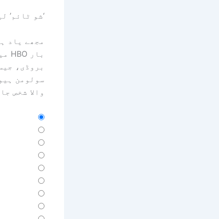
‘شو ٹائم’ ل
بار
بروڈی، جیسن
سولومن ہیو
والا شخص جا