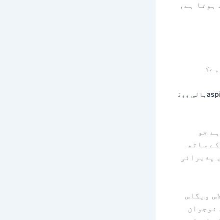
براہ راست ہوتا ہے،
ہے؟
aspi
ہالی ووڈ
ہے جو
کے ساتھ
 پذیرائی
س ویگاس
 نوجوان