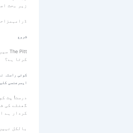
زیر بحث اصل
ڈرامہ
مزاحی
شروع
 Pitt
کرتا ہے؟
کوئی راستہ نہ
ایمرجنسی کلی
گھنٹے کی شف
کردار ہے اور اس کا مق
بالکل نہیں 