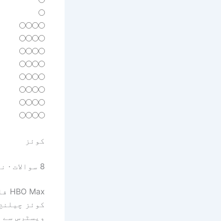
کوئز
8 سوالات · نالج ٹیسٹ
HBO Max فلمیں اور شوز
کوئز چیلنج