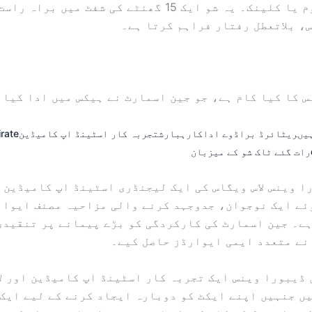
آپریٹنگ روم یا کلینک۔ یہ شو ایک 15 گھنٹے کی شفٹ میں 
، بلاتعطل رفتار فراہم کرتا ہے۔
 کا کیا کام ہے، جو جین اسمارٹ نے ہیکس میں ادا کیا 
یں
ریٹائرڈ براڈوے اداکارہ
بارش
تجربہ کار اسٹینڈ اپ کامیڈین
rate
رات گئے ٹاک شو کے میزبان
ا وینس لاس ویگاس کی ایک لیجنڈری اسٹینڈ اپ کامیڈین 
ئے ایک نوجوان، جدوجہد کرنے والی مزاحیہ مصنف ایوا 
ہے۔ جین اسمارٹ کی کارکردگی کو بڑے پیمانے پر تنقیدی
نے متعدد ایمی ایوارڈز حاصل کیے۔
ڈیبورا وینس ایک تجربہ کار اسٹینڈ اپ کامیڈین اور لا
ں جنہیں اپنے ایکٹ کو دوبارہ ایجاد کرنے کے لیے ایک