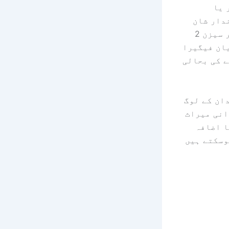
 یا
دار شان
کو مرکب میں شامل کرتا ہے۔ HGTV سیریز، جو فی الحال HBO Max پر سیزن 2
یان فیگیرا
ر 500 سال پرانے قلعے کی بحالی
دان کے لوگ
انی میراث
ا اضافہ
وسکتے ہیں