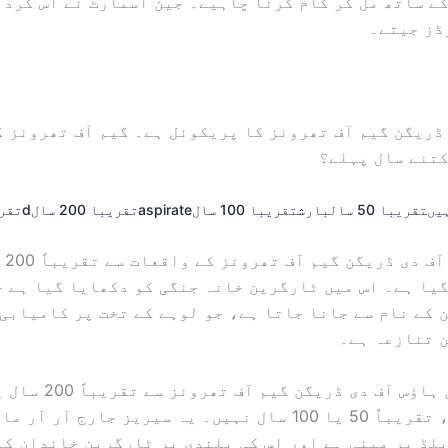
ے ساتھ مل کر کام کرنا چاہیے۔ جین اسمارٹ نے اس کردا
ڈز جیتے۔
ڈریگن گیم آف تھرونز کا پریکوئل ہے۔ گیم آف تھرونز 
کتنے سال پہلے؟
یں
تقریبا 50 سال
بارش
تقریبا 100 سال
aspirate
تقریبا 200 سال
d
تقریبا
درست!
یا ہے۔ اس میں ٹارگرین خانہ جنگی کو دکھایا گیا ہے ج
 کے نام سے جانا جاتا ہے، جو لوہے کے تخت پر کامیابی 
 تنازعہ ہے۔
بالکل نہیں ہاؤس آف دی ڈر
دیا گیا ہے، تقریباً 50 یا 100 سال نہیں۔ یہ سیریز جارج آر آ
لڈ پر مبنی ہے اور اس کی بلندی پر ٹارگرین خاندان کا