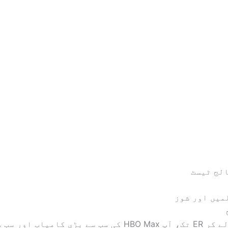
ویسٹرس سے لے کر ER تک، آپ HBO Max کی سب سے بڑی کامیاب 