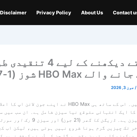
Disclaimer
Privacy Policy
About Us
Contact u
اس ہفتے دیکھنے کے لیے 4 ت
لے HBO Max شوز (1-7 جون)
/
جون 3, 2026
جون آچکی ہیں۔ اس کے ساتھ ہی HBO Max نے اپنے جون لائن 
کا ایک انتہائی متوقع نیا سیزن شامل ہے۔ ان سب میں س
یزن ہے۔
ڈریگن کا گھر
(21 جون) اور سیزن 9
رک اور مورٹ
ر تک چیزیں گرم ہونا شروع نہیں ہوتی ہیں، لیکن اب کچ