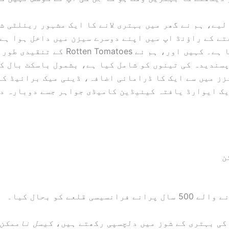
لیے، ہم نے گھر میں بہتری لانے کا ایک مشہور ریئلٹی ش
تے کے راؤنڈ اپ میں اپنے دوسرے سیزن میں داخل ہوا ہے
کچھ نیا ہے۔ کہیں اور، ہم نے otten Tomatoes
سندیدہ کی تینوں کو شامل کیا ہے، بشمول باسکٹ بال کی
زز میں سے ایک کا ڈرامائی اضافہ، ڈینی میک برائیڈ کا
یک ایوارڈ یافتہ کینیڈین کامیڈی جواہر جسے دوبارہ د
ن
رانسیسی قلعے کو بحال کیا۔
کی بہتری کے شوز میں دلچسپی رکھتے ہیں،
کیسل ناممکن