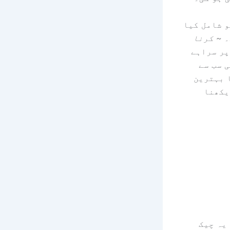
و شامل کیا
۔
~ کرنا
R کے تنقیدی طور پر سراہے
 سب سے
 بہترین
یکھنا
یہ چیک