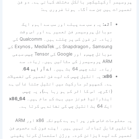
پروسیسر آرکیٹیکچر بالکل مختلف کہانی ہے۔ دو فن
تعمیرات ہیں جن سے آگاہ ہونا ضروری ہے:
آٹھ:
یہ، سب سے پہلے اور سب سے اہم، ایک
موبائل پروسیسر فن تعمیر ہے اور اس وقت
زیادہ تر فون کس پر چلتے ہیں۔ Qualcomm کی
Snapdragon، Samsung کی Exynos، MediaTek کی
موبائل چپس، اور Google کی Tensor چپس سبھی
ARM پروسیسرز کی مثالیں ہیں۔
زیادہ سے
زیادہ
نئے چپس 64 بٹ ہیں۔
اے آر ایم 64
.
x86:
یہ انٹیل چپس کے لیے فن تعمیر کی تفصیلات
ہے۔ کمپیوٹر مارکیٹ میں انٹیل جتنا غالب ہے
(اگرچہ اس کا اثر کم ہو رہا ہے)، یہ چپس
اینڈرائیڈ فونز میں بہت کم عام ہیں۔
x86_64
ایک 64 بٹ انٹیل چپ کی نشاندہی کرتا ہے۔
یہ معلومات خاص طور پر اہم ہے کیونکہ x86 اور ARM
فائلیں قابل تبادلہ نہیں ہیں۔ اپنے فون کے مخصوص فن
تعمیر کے لیے ڈیزائن کردہ ورژن استعمال کرنا یقینی