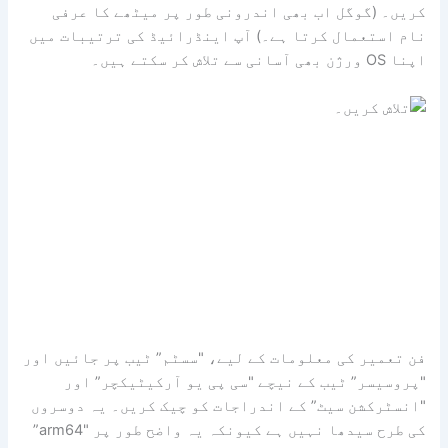
کریں۔ (گوگل اب بھی اندرونی طور پر میٹھے کا عرفی
نام استعمال کرتا ہے۔) آپ اینڈرائیڈ کی ترتیبات میں
اپنا OS ورژن بھی آسانی سے تلاش کر سکتے ہیں۔
فن تعمیر کی معلومات کے لیے، "سسٹم” ٹیب پر جائیں اور
"پروسیسر” ٹیب کے نیچے "سی پی یو آرکیٹیکچر” اور
"انسٹرکشن سیٹ” کے اندراجات کو چیک کریں۔ یہ دوسروں
کی طرح سیدھا نہیں ہے کیونکہ یہ واضح طور پر "arm64”