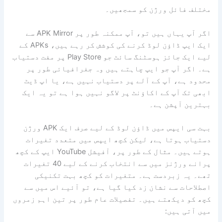
مختلف فائل ورژن کو سمجھیں۔
اگر آپ یہاں ہیں تو، آپ ممکنہ طور پر APK Mirror سے
ایک ایپ ڈاؤن لوڈ کرنے کی کوشش کر رہے ہیں، APKs کے
لیے ایک جائز ہوسٹنگ سائٹ جو Play Store پر مفت دستیاب
ہے۔ اگر آپ جو ایپ چاہتے ہیں وہ جغرافیائی طور پر
محدود ہے، آپ کے آلے پر دستیاب نہیں ہے، یا اپ ڈیٹ
ابھی تک آپ کے اکاؤنٹ پر لاگو نہیں ہوا ہے تو یہ ایک
بہترین آپشن ہے۔
بہت سی ایپس میں ڈاؤن لوڈ کے لیے صرف ایک APK ورژن
دستیاب ہوتا ہے، لیکن کچھ ایپس میں متعدد تغیرات
ہوتے ہیں۔ مثال کے طور پر، آفیشل YouTube ایپ کے کچھ
پرانے ورژنز میں سے انتخاب کرنے کے لیے 40 تغیرات
تھے۔ یہ زبردست ہے۔ متغیرات کو کچھ بہت تکنیکی
اصطلاحات سے نشان زد کیا گیا ہے، تو آئیے اس میں سے
کچھ کو دیکھتے ہیں۔ تفصیلات عام طور پر تین اہم زمروں
میں آتی ہیں: