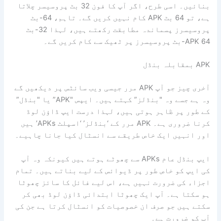
بنائیں۔ اسی طرح، اگر آپ کا فون 32 بٹ پروسیسر چلاتا
ہے، تو 64 بٹ APK کام نہیں کریں گے۔ تاہم، 64-بٹ
پروسیسرز پسماندہ مطابقت رکھتے ہیں، لہذا 32-بٹ
APK 64-بٹ پروسیسرز پر ٹھیک سے کام کریں گے۔
APK بمقابلہ بنڈل
آخری چیز جو آپ APK مرر جیسی ویب سائٹس پر دیکھیں گے
وہ ہے جسے وہ "بنڈلز” کہتے ہیں۔ ایپس "APK” یا "بنڈل”
کے طور پر ظاہر ہوتی ہیں، لہذا درست ایپ ڈاؤن لوڈ
کرنا ضروری ہے۔ APK مرر کے ‘بنڈلز’ ‘اسپلٹ APKs’ ہیں
اور انہیں ایک خاص طریقے سے انسٹال کیا جانا چاہیے۔
ایپ بنڈل عام APKs سے چھوٹے ہوتے ہیں کیونکہ وہ آپ
کی ایپ کو خاص طور پر ڈیوائس کے لیے بناتے ہیں۔ تمام
اجزاء کی ضرورت نہیں ہے، اس لیے فائل کا سائز چھوٹا
ہو سکتا ہے۔ آپ ایک چھوٹا ابتدائی ڈاؤن لوڈ بھی کر
سکتے ہیں جو صرف ان خصوصیات کو انسٹال کرتا ہے جن کی
آپ کو ضرورت ہے۔