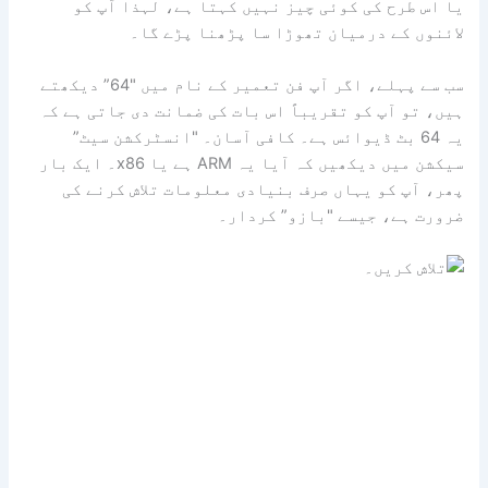
یا اس طرح کی کوئی چیز نہیں کہتا ہے، لہذا آپ کو
لائنوں کے درمیان تھوڑا سا پڑھنا پڑے گا۔
سب سے پہلے، اگر آپ فن تعمیر کے نام میں "64” دیکھتے
ہیں، تو آپ کو تقریباً اس بات کی ضمانت دی جاتی ہے کہ
یہ 64 بٹ ڈیوائس ہے۔ کافی آسان۔ "انسٹرکشن سیٹ”
سیکشن میں دیکھیں کہ آیا یہ ARM ہے یا x86۔ ایک بار
پھر، آپ کو یہاں صرف بنیادی معلومات تلاش کرنے کی
ضرورت ہے، جیسے "بازو” کردار۔