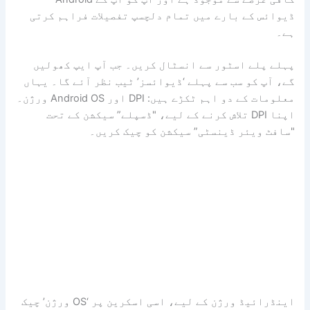
ڈیوائس کے بارے میں تمام دلچسپ تفصیلات فراہم کرتی
ہے۔
پہلے پلے اسٹور سے انسٹال کریں۔ جب آپ ایپ کھولیں
گے، آپ کو سب سے پہلے ‘ڈیوائسز’ ٹیب نظر آئے گا۔ یہاں
معلومات کے دو اہم ٹکڑے ہیں: DPI اور Android OS ورژن۔
اپنا DPI تلاش کرنے کے لیے، "ڈسپلے” سیکشن کے تحت
"سافٹ ویئر ڈینسٹی” سیکشن کو چیک کریں۔
اینڈرائیڈ ورژن کے لیے، اسی اسکرین پر ‘OS ورژن’ چیک