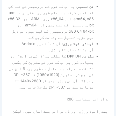
فن تعمیر:
یہ آپ کے فون کے پروسیسر کی قسم کی
نشاندہی کرتا ہے۔ عام طور پر اختیارات arm,
arm64, x86, اور x86_64 ہیں۔ ARM اور x86 32-
bit پروسیسرز کے لیے ہیں، اور arm64 اور
x86_64 64-bit پروسیسرز کے لیے ہیں۔ ہم ذیل
میں مزید تفصیل سے وضاحت کریں گے۔
اینڈرائیڈ ورژن:
آپ کے آلے پر Android
آپریٹنگ سسٹم کا ورژن۔
سکرین DPI:
DPI کا مطلب ہے "ڈاٹس فی انچ” اور
بنیادی طور پر آپ کے فون کی سکرین کی پکسل
کثافت سے مراد ہے۔ مثال کے طور پر، 6 انچ کی
فل ایچ ڈی اسکرین (1920×1080) کا DPI ~367
ہے۔ اگر آپ اس ریزولوشن کو 2880×1440 تک
بڑھاتے ہیں تو DPI ~537 تک چلا جاتا ہے۔
اے آر ایم بمقابلہ x86
اینڈرائیڈ ورژن اور ڈی پی آئی بہت آسان ہیں، لیکن