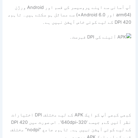
آپ آسانی سے اپنے پروسیسر کی قسم اور Android ورژن
(arm64 اور Android 6.0+) سے مماثل ہو سکتے ہیں۔ تاہم،
420 DPI کے لیے کوئی خاص آپشن نہیں ہے۔
کبھی کبھی آپ کو ایک APK کے لیے مختلف DPI اختیارات
نظر آئیں گے، جیسے ‘320-640dpi’۔ اس صورت میں 420 DPI
کے لیے کوئی آپشن نہیں ہے۔ تاہم، جامع "nodpi” مختلف
قسم کے لیے ایک APK موجود ہے۔