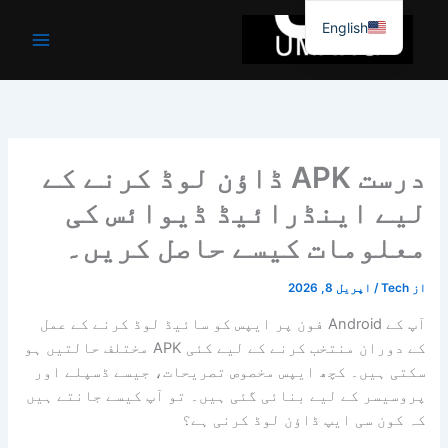
واد
English
ر
ائیں۔
درست APK ڈاؤن لوڈ کرنے کے
لیے اینڈرائیڈ ڈیوائس کی
معلومات کیسے حاصل کریں۔
از
Tech
/
اپریل 8, 2026
آپ کے Android فون پر ایپس کو سائیڈ لوڈ کرنے کے عمل
کے دوران منتخب کرنے کے لیے کئی APK مختلف حالتیں ہو
سکتی ہیں۔ کچھ ایپس مخصوص تصریحات، جیسے ڈسپلے اور
پروسیسر کے لیے بنائی گئی ہیں۔ تو آپ کیسے جانتے ہیں
کہ کون سی ایپ ڈاؤن لوڈ کرنی ہے؟