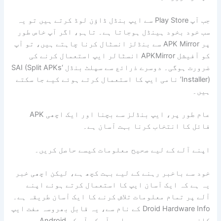
جب آپ Play Store سے ایپ بنڈل ڈاؤن لوڈ کرتے ہیں تو یہ
سب خود بخود ہینڈل ہوجاتا ہے۔ تاہم، اگر آپ خاص طور
پر APK Mirror سے بنڈلز انسٹال کرنا چاہتے ہیں، تو آپ
کو آفیشل APKMirror انسٹالر ایپ استعمال کرنے کی
ضرورت ہوگی۔ دوسرے ذرائع سے سپلٹ بنڈل ‘SAI (Split APKs
Installer)’ نامی ایپ کا استعمال کرتے ہوئے کیے جا سکتے
ہیں۔
عام طور پر، ایپ بنڈلز سے بچنا اور ایک اچھی APK
فائل کا انتخاب کرنا بہت آسان ہے۔
اپنے آلے کے لیے صحیح معلومات کیسے حاصل کریں۔
خود سے باخبر رہنے کے لیے بہت کچھ ہے، لیکن اچھی خبر
یہ ہے کہ ایک آسان ایپ کا استعمال کرتے ہوئے اپنے
آلے پر تمام معلومات تلاش کرنے کا ایک آسان طریقہ ہے۔
Droid Hardware Info کے نام سے، یہ قابل بھروسہ مفت ایپ
کافی عرصے سے موجود ہے اور آپ کو آپ کے Android