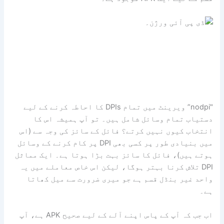
"nodpi” ویرینٹ میں تمام DPIs کا احاطہ کرنے کے لیے
دستیاب تمام وسائل شامل ہیں۔ تو آپ ہمیشہ اس کا
انتخاب کیوں نہیں کرتے؟ فائل کے سائز کی وجہ سے (اس
میں بنیادی طور پر کسی بھی DPI پر کام کرنے کے وسائل
ہوتے ہیں)، فائل کا سائز بہت بڑا ہوتا ہے۔ ایک مماثل
DPI تلاش کرنا بہتر ہوگا، لیکن اس خاص معاملے میں یہ
واحد غیر بنڈل قسم ہے جو میری ضرورت سے میل کھاتا
ہے۔
اب جب کہ آپ کے پاس اپنے آلے کے لیے صحیح APK ہے، آپ