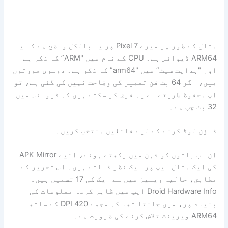
مثال کے طور پر میرے Pixel 7 پر یہ بالکل واضح ہے کہ یہ
ARM64 ڈیوائس ہے۔ CPU کے نام میں "ARM” کا ذکر ہے
اور "ہدایت سیٹ” میں "arm64” کا ذکر ہے۔ دوسری صورتوں
میں، اگر 64 بٹ فن تعمیر کی وضاحت نہیں کی گئی ہے، تو
آپ محفوظ طریقے سے یہ فرض کر سکتے ہیں کہ ڈیوائس میں
32 بٹ چپ ہے۔
ڈاؤن لوڈ کرنے کے لیے فائلیں منتخب کریں۔
ان سب باتوں کو ذہن میں رکھتے ہوئے، آئیے APK Mirror
کی ایک مثال ایپ پر ایک نظر ڈالتے ہیں۔ اس تحریر کے
مطابق، حالیہ ریلیز میں سے ایک کی 17 قسمیں ہیں۔
Droid Hardware Info ایپ میں ظاہر کردہ معلومات کی
بنیاد پر، میں جانتا تھا کہ مجھے 420 DPI کے ساتھ
ARM64 ویرینٹ تلاش کرنے کی ضرورت ہے۔