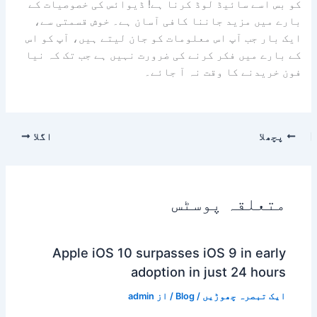
کو بس اسے سائیڈ لوڈ کرنا ہے! ڈیوائس کی خصوصیات کے
بارے میں مزید جاننا کافی آسان ہے۔ خوش قسمتی سے،
ایک بار جب آپ اس معلومات کو جان لیتے ہیں، آپ کو اس
کے بارے میں فکر کرنے کی ضرورت نہیں ہے جب تک کہ نیا
فون خریدنے کا وقت نہ آ جائے۔
پچھلا
اگلا
متعلقہ پوسٹس
Apple iOS 10 surpasses iOS 9 in early
adoption in just 24 hours
ایک تبصرہ چھوڑیں
/
Blog
/ از
admin