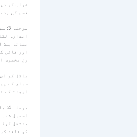
خراب کر دیں
قسم کی بدع
مرحلہ 3: سیاق و سباق اسمبلی
اندازہ لگان
بناتا ہے: ا
اور فائل کا
رن مخصوص ا
ماڈل کو اس 
سباق کے پیک
ایجنٹ کے نظ
مرحلہ 4: ماڈل کا اندازہ
کو نافذ کرت