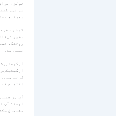
ٹولز، براؤ
یہ تہہ گفتگ
بھرنا، دست
گیٹ وے خود 
بطور ڈیفالٹ
روٹنگ، تصد
نہیں ہے۔
آرکیسٹریشن 
کرتے ہیں۔ ا
انتظام کو 
آپ ہر چینل 
ایجنٹ آپ کے
سنبھال سکتا