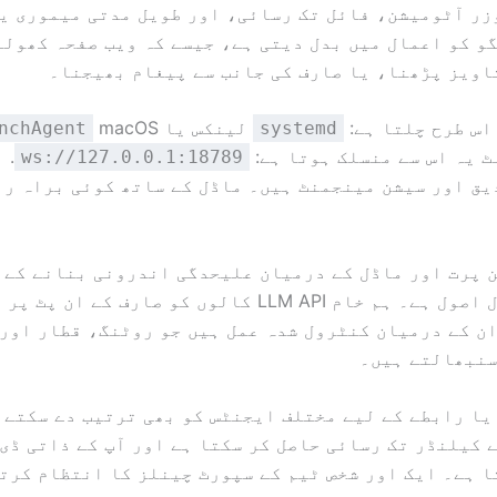
زر آٹومیشن، فائل تک رسائی، اور طویل مدتی میموری ی
و کو اعمال میں بدل دیتی ہے، جیسے کہ ویب صفحہ کھولن
اویز پڑھنا، یا صارف کی جانب سے پیغام بھیجنا۔
اس طرح چلتا ہے:
لینکس یا
nchAgent
systemd
 یہ اس سے منسلک ہوتا ہے:
. 
ws://127.0.0.1:18789
یق اور سیشن مینجمنٹ ہیں۔ ماڈل کے ساتھ کوئی براہ را
پرت اور ماڈل کے درمیان علیحدگی اندرونی بنانے کے ق
آرکیٹیکچرل اصول ہے۔ ہم خام LLM API کالوں کو صارف کے 
ن کے درمیان کنٹرول شدہ عمل ہیں جو روٹنگ، قطار اور
سنبھالتے ہیں۔
یا رابطے کے لیے مختلف ایجنٹس کو بھی ترتیب دے سکتے 
 کیلنڈر تک رسائی حاصل کر سکتا ہے اور آپ کے ذاتی ڈی 
 ہے۔ ایک اور شخص ٹیم کے سپورٹ چینلز کا انتظام کرتا