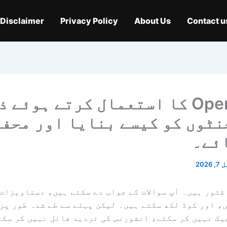
Disclaimer
Privacy Policy
About Us
Contact u
OpenClaw کا استعمال کرتے ہوئے 
یجنٹوں کو کیسے بنایا اور محف
ئے۔
2026
طاقتور ہیں۔ آپ سوالات کے جواب دے سکتے ہیں، دستاویزات 
، اور کوڈ لکھ سکتے ہیں۔ لیکن پہلے سے طے شدہ طور پر
یک نہیں کر سکتے، انشورنس کی تردید فائل نہیں کر سکت