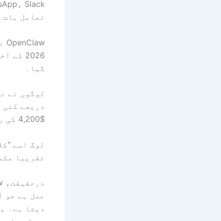
تعامل بات چ
گیا۔
ذریعے کئی د
$4,200 کی رعایت کے بارے میں تفصیلی اکاؤنٹ پوسٹ کیا۔
لوگ اسے "کل
تقریبا مکمل
دیتا ہے۔ یہ