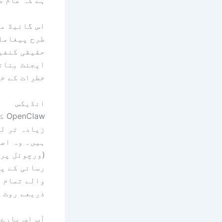
ہے کہ عام ط
طرح پیغامات
حقیقی کنفی
ایجنٹ بناتا
خطرات کے خل
انڈیکس
OpenClaw کیا ہے؟
ہیں۔ وہ اصل
(ورچوئل پرا
رسانی کے پل
ذریعے روٹ ک