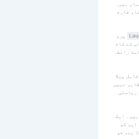
ہاں ہیں۔
ا، فارم
macOS پر،
Lau
اس کے کام
ست رابطہ
ابل پہلا
ان پٹ پر ظاہر نہیں
 ریاستی
ہیں۔ ایک
ایم کو
 ہے، جو