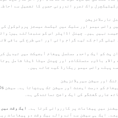
رکیٹیکچرل واک تھرو اندرونی حصوں کا تفصیل سے احاطہ 
ں وائس میمو اور سلیک میں ٹیکسٹ میسجز پروٹوکول کی 
یسے نہیں ہیں۔ چینل اڈاپٹر اس کو سنبھالتے ہیں: واٹس
ٹیلی گرام کے لیے گرام وائی اور اسی طرح کی باقی لائ
ن پٹ کو ایک واحد، مسلسل پیغام آبجیکٹ میں تبدیل کرت
والا، باڈی، منسلکات، اور چینل میٹا ڈیٹا شامل ہوتا
ے پہلے وائس میمو ریکارڈ کیے جاتے ہیں۔
تھ جاری گفتگو کی ایک واضح نمائندگی ہے۔
ایک وقت میں 
عے۔ ایک ہی سیشن سے آنے والے بیک وقت دو پیغامات ریا