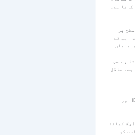
کرتا ہے۔
سطح پر
 ایپ کے
بریریاں۔
ا ہے جس
 ہے۔ ماڈل
گیٹ وے ہر پیغام کو درست ایجنٹ اور سیشن تک پہنچاتا ہے۔ سیشن IDs اور
ایک
کمانڈ
ست کو