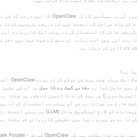
ور پر ایجنٹ کے نظام کیسے کام کرتے ہیں۔
اس گائیڈ میں، آپ یہ سیکھیں گے کہ OpenClaw کا تین د
 کو سات مراحل کے ایجنٹ لوپ کے ذریعے پروسیس کرتا ہ
گریشن فائل کا استعمال کرتے ہوئے ایک کاروباری اہم 
 ہے، اور پھر اسے زیادہ تر سبق کے فوٹ نوٹ میں دفن س
اف لاک ڈاؤن کر دیتا ہے۔
زیادہ تر لوگ ایک بہتر چ
 میں حاصل کیا ہے
مقامی گیٹ وے کا عمل
ئیویٹ سرور) پر بیک گراؤنڈ ڈیمون کے طور پر چلتا ہے۔
یٹ فارم سے جوڑتا ہے جو آپ پہلے سے استعمال کرتے ہیں
والے تمام پیغامات کو لارج لینگویج ماڈل (LLM) پر 
رتا ہے جو پوری دنیا میں حقیقی کارروائی کر سکتا ہے