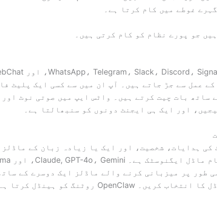
ہرے غوطے میں کام کرتا ہے۔
یں جو پورے نظام کو کام کرتی ہیں۔
کے عمل سے جڑ جاتے ہیں۔ آپ ان میں سے کسی ایک پلیٹ فا
 ساتھ بات چیت کرتے ہیں۔ واٹس ایپ میں صوتی نوٹ اور 
جیں، اور ایک ہی ایجنٹ دونوں کو سنبھالتا ہے۔
کی ہدایات، شخصیت، اور ایک یا زیادہ زبان کے ماڈلز 
 طور پر میزبانی کرنے والے ماڈلز ایک دوسرے کے ساتھ
 کریں۔ OpenClaw روٹنگ کو ہینڈل کرتا ہے۔