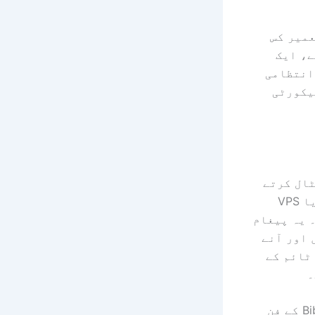
رجے کا فن تعمیر کس
ے، ایک
انتظامی
یکورٹی
یٹ بوٹ کی توقع کرتے ہوئے OpenClaw انسٹال کرتے
یہ آپ کی مشین یا VPS
 یہ پیغام
 اور آنے
مبنی ایجنٹ رن ٹائم کے
۔
آپ اس بارے میں مزید جان سکتے ہیں کہ OpenClaw کس طرح Bibek Poudel کے فن