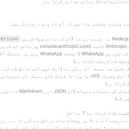
دستاویزات تک رسائی فراہم کرتا ہے۔
ے پہلے، یقینی بنائیں کہ آپ کے پاس درج ذیل ہیں:
اس سے زیادہ (اس کے ساتھ چیک کریں:
version
 کلید (console.anthropic.com پر سائن اپ کریں)
آپ کے فون پر WhatsApp (ایجنٹ WhatsApp ویب پر من
صیت کے ذریعے جڑتا ہے)
 مشین جو ہمیشہ آن رہتی ہے (ایک لیپ ٹاپ جانچ کے لیے 
ہے؛ ایک چھوٹا VPS یا پرانا ڈیسک ٹاپ ہمیشہ آن تعینا
 کرتا ہے)
ٹرمینل کی بنیادی سہولت (آپ 
ں گے)
 کام کرتا ہے: 7 مراحل
OpenCl کے ذریعے آنے والا ہر پیغام سات مراحل سے گزرتا ہے۔ ہر
مدد ملے گی جب کچھ ٹوٹ جائے گا، اور آخر کار کچھ ٹوٹ