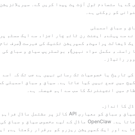
 گے یا متصادم ٹول آؤٹ پٹ پیدا کریں گے۔ سیریلائزیشن
نوانی کو روکتی ہے۔
ے سے پہلے، ایجنٹ رن ٹائم چار اجزاء سے ایک سسٹم پر
یک ڈیفالٹ پرامپٹ، کمپریشن تکنیک کی فہرست (صرف نام
 راستہ، مکمل مواد نہیں)، بوٹسٹریپ سیاق و سباق کی 
وور رائیڈز۔
کی تاریخ یا خصوصیات تک رسائی نہیں ہے جب تک کہ اسے ا
یج میں جمع نہیں کیا جاتا ہے۔ سیاق و سباق اسمبلی کس
ام میں انجینئرنگ کا سب سے اہم فیصلہ ہے۔
اسمبل شدہ سیاق و سباق کو معیاری API کالز پر مشتمل ما
منتقل کیا جاتا ہے۔ OpenClaw ماڈل کے لیے مخصوص سیاق و سب
ا ہے اور ایک کمپریشن ریزرو کو برقرار رکھتا ہے، ای