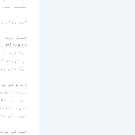
تعمیر میں گ
تین پرتیں ہ
چینل پرت
ایک گیٹ وے 
ہی ایجنٹ کے
ایک متن بھی
دماغ کی پرت
یہاں ایجنٹ 
ذریعے مقامی
ہیں۔ آپ ماڈل کا انتخاب
جسم کی پرت