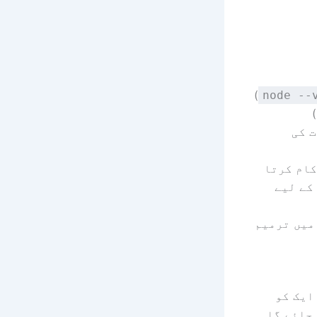
)
node --
سلک آلات کی
کام کرتا
تی کے لیے
JSON اور Markdown فائلوں میں ترمیم
 ایک کو
 جائے گا۔