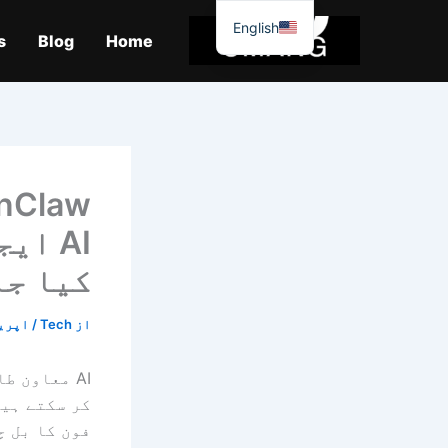
واد
English
ر
s
Blog
Home
ائیں۔
AI ا
کیا جا
از
Tech
/
اپریل 7, 
AI معاون 
کر سکتے ہیں
فون کا بل چ