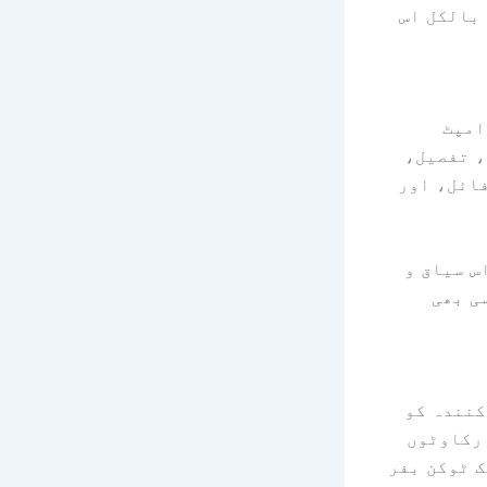
 بالکل اس
امپٹ
، تفصیل،
فائل، اور
س سیاق و
ی بھی
ڈل فراہم کنندہ کو
اق کی رکاوٹوں
ک ٹوکن بفر