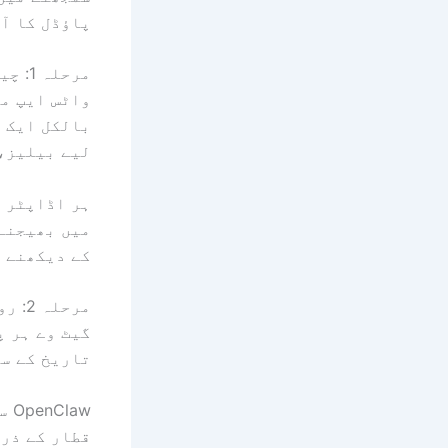
پاؤڈل کا آ
مرحلہ 1: چینل نارملائزیشن
واٹس ایپ می
بالکل ایک ج
لیے بیلیز، 
ہر اڈاپٹر ا
میں بھیجنے 
کے دیکھنے س
مرحلہ 2: روٹنگ اور سیشن سیریلائزیشن
تاریخ کے سا
OpenClaw سیشنز میں پیغامات پر کارروائی کرتا ہے۔
قطار کے ذری