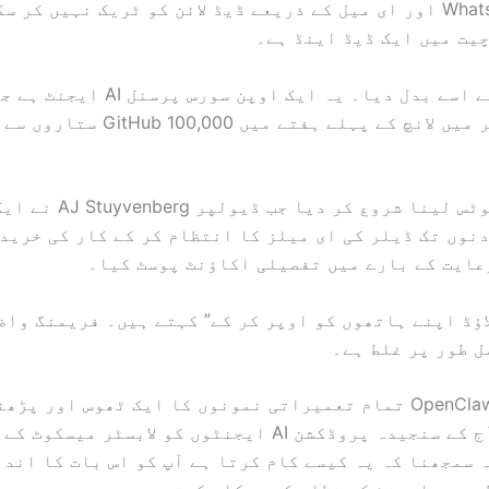
WhatsApp، Slack اور ای میل کے ذریعے ڈیڈ لائن کو ٹریک نہیں کر 
یت میں ایک ڈیڈ اینڈ ہے۔
OpenClaw نے اسے بدل دیا۔ یہ ایک اوپن سورس
2026 کے آخر میں لانچ کے پہلے ہفتے میں 00
لوگوں نے نوٹس لینا شروع کر 
نوں تک ڈیلر کی ای میلز کا انتظام کر کے کار کی خرید
اؤڈ اپنے ہاتھوں کو اوپر کر کے” کہتے ہیں۔ فریمنگ واض
 طور پر غلط ہے۔
درحقیقت، OpenClaw تمام تعمیراتی نمونوں کا ایک ٹھوس اور پ
عمل ہے جو آج کے سنجیدہ پروڈکشن AI ایجنٹوں کو لابسٹر می
 سمجھنا کہ یہ کیسے کام کرتا ہے آپ کو اس بات کا اند