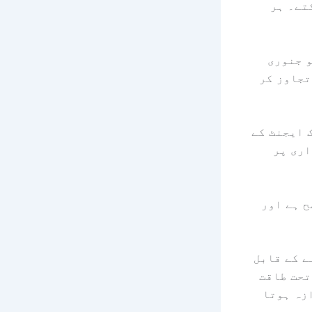
سکتے۔ ہر
 پرسنل AI ایجنٹ ہے جو جنوری
100,0 GitHub ستاروں سے تجاوز کر
دیا جب ڈیولپر AJ Stuyvenberg نے ایک ایجنٹ کے
اری پر
ح ہے اور
ڑھنے کے قابل
سکوٹ کے تحت طاقت
ازہ ہوتا