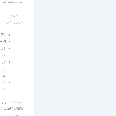
پروڈکٹ کی 
شرطیں
شروع کرنے س
Node.js 22 یا 
Anthropic API
خصو
ایک
کام
کری
ایجنٹ لوپ کیسے
aw
سمجھنے میں 