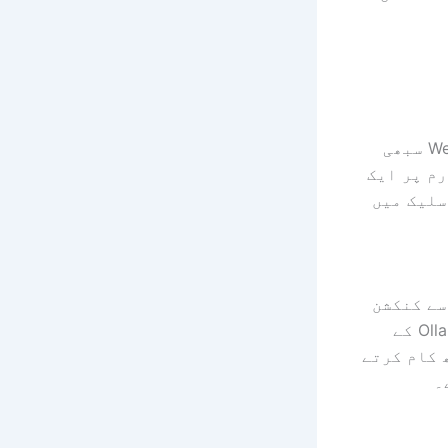
WhatsApp، Telegram، Slack، Discord، Signal، iMessage، اور WebChat سبھی
رم پر ایک
سلیک میں
سے کنکشن
ہیں۔ یہ نظام ماڈل ایگنوسٹک ہے۔ Claude, GPT-4o، Gemini، اور Ollama کے
 کام کرتے