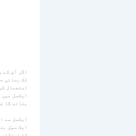
تک رسائی حا
استعمال کرن
ایکسل میں 
بنائے گا جہاں آپ اپنا hon
ایکسل سے از
کا ارتکاب ک