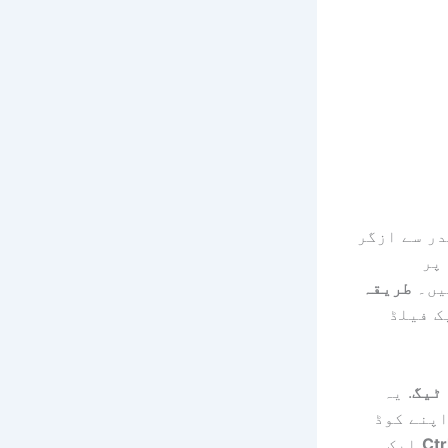
ل کے اندر سے ازگر
پر
ہیں۔
طریقہ
ک فیلڈ
ٹیگ
. یہ
کتے ہیں۔ اپنے کوڈ
Ctr
ایک