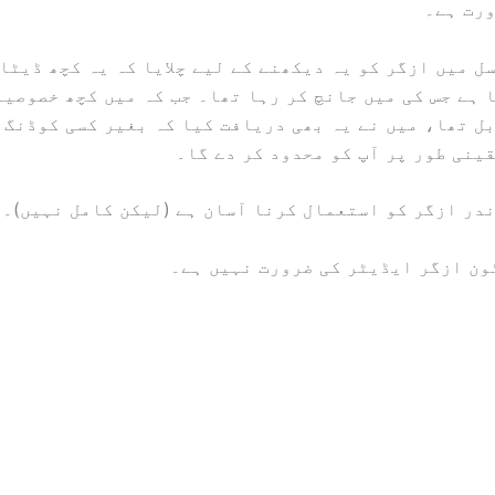
ورت ہے۔
ل میں ازگر کو یہ دیکھنے کے لیے چلایا کہ یہ کچھ ڈیٹا
 ہے جس کی میں جانچ کر رہا تھا۔ جب کہ میں کچھ خصوصیا
ل تھا، میں نے یہ بھی دریافت کیا کہ بغیر کسی کوڈنگ 
ینی طور پر آپ کو محدود کر دے گا۔
در ازگر کو استعمال کرنا آسان ہے (لیکن کامل نہیں)۔
ون ازگر ایڈیٹر کی ضرورت نہیں ہے۔