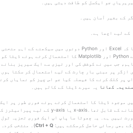
بریریاں جو ایکسل کو طاقت دیتی ہیں۔
ر کے بغیر آسان ہیں۔
کے لیے اچھا ہے۔
میں نے سوچا کہ Excel اور Python دونوں میں سیکھنے کے اہم
لہذا میں نے Python اور Matplotlib کا استعمال کرتے ہوئے 
ہم، جب میں نے کوشش کی اور تیزی سے ایک سیریز بنانے 
 ازگر پر مبنی بار چارٹ کے لیے استعمال کر سکتا ہوں،
پ پر کلک کرنے کا فیصلہ کیا جو اس چیز کو نمایاں کرن
ندیدہ کھانا
یہ میرے ڈیٹا کے کالم ہیں۔
ں موجود ڈیٹا کا استعمال کرتے ہوئے فوری طور پر ایک
انے کے قابل تھا۔
x-axis یا y-axis کے لیے پیرامیٹ
رت نہیں ہے۔ یہ چھوٹا سا پاپ اپ ایک فوری تجزیہ ٹول ہ
کے بھی رسائی حاصل کرسکتے ہیں:
Ctrl + Q
)۔ منتخب کردہ 