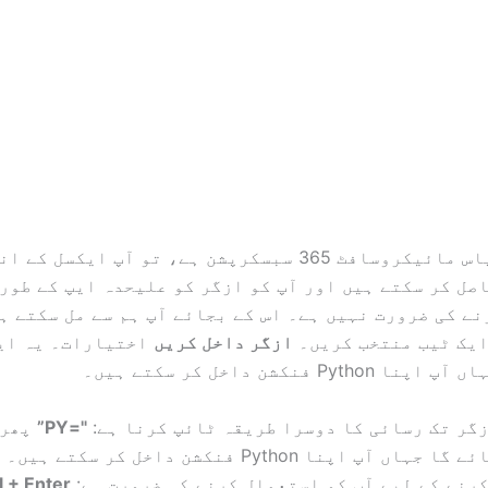
اگر آپ کے پاس مائیکروسافٹ 365 سبسکرپشن ہے، تو آپ ایکس
صل کر سکتے ہیں اور آپ کو ازگر کو علیحدہ ایپ کے طور 
ے کی ضرورت نہیں ہے۔ اس کے بجائے آپ ہم سے مل سکتے 
ایک ٹیب منتخب کریں۔
ازگر داخل کریں
اختیارات۔ یہ ای
Pyt فنکشن داخل کر سکتے ہیں۔
گر تک رسائی کا دوسرا طریقہ ٹائپ کرنا ہے:
"=PY”
پھر
ایک سیل بنائے گا جہاں آپ اپنا Python فنکشن داخل کر س
رنے کے لیے آپ کو استعمال کرنے کی ضرورت ہے:
l + Enter