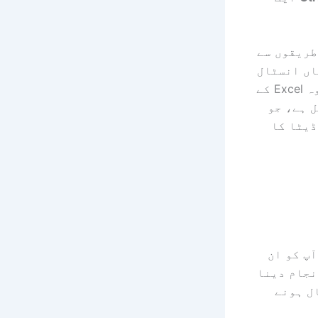
طریقوں سے
اں انسٹال
کرنے کی ضرورت نہیں ہے جو آپ الگ سے استعمال کرتے ہیں، کیونکہ وہ Excel کے
 ہے، جو
ڈیٹا کا
آپ کو ان
نجام دینا
ل ہونے