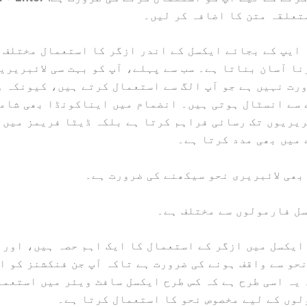
تعلقہ متن کا اضافہ کر لیں۔
ایپ کے بجائے ایکسل کے اندر ازگر کا استعمال مختلف 
ا آسان بناتا ہے۔ سب سے پہلے، آپ کو بہت سی لائبریری
 سے انسٹال ہوتی ہیں۔ انضمام میں ایناکونڈا بھی شامل
ریریوں تک رسائی فراہم کرتا ہے بلکہ ڈیٹا فریمز میں 
میں بھی مدد کرتا ہے۔
بھی لائبریری نحو سیکھنے کی ضرورت ہے۔
سل فارمولوں سے مختلف ہے۔
ایکسل میں ازگر کے استعمال کا ایک اہم حصہ ہیں، اور 
حو سے واقف ہونے کی ضرورت ہے تاکہ آپ جن فنکشنز کو ا
یہ اسی طرح ہے کہ کس طرح ایکسل سافٹ ویئر میں استعما
لوں کے لیے مخصوص نحو کا استعمال کرتا ہے۔