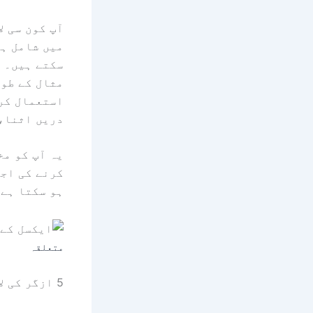
میں شامل ہی
سکتے ہیں۔ ہ
استعمال کر 
دریں اثنا، Wordcloud ایک لفظ کلاؤڈ جنریٹر
یہ آپ کو مخ
کرنے کی اجا
ہو سکتا ہے۔
متعلقہ
5 ازگر کی لائبریریاں جو ایکسل کی صلاحیتوں کو بڑھاتی ہیں۔