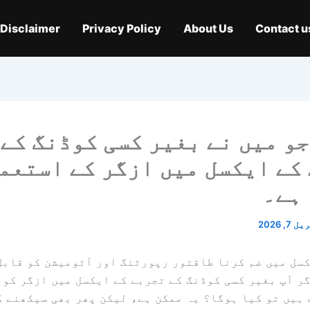
Disclaimer
Privacy Policy
About Us
Contact u
جو میں نے بغیر کسی کوڈنگ کے
کے ایکسل میں ازگر کے استعم
ہے۔
 7, 2026
سل میں ضم کرنا طاقتور رپورٹنگ اور آٹومیشن کو قابل
ر آپ بغیر کسی کوڈنگ کے تجربے کے ایکسل میں ازگر کو 
ہیں تو کیا ہوگا؟ یہ ممکن ہے، لیکن پھر بھی سیکھنے ک