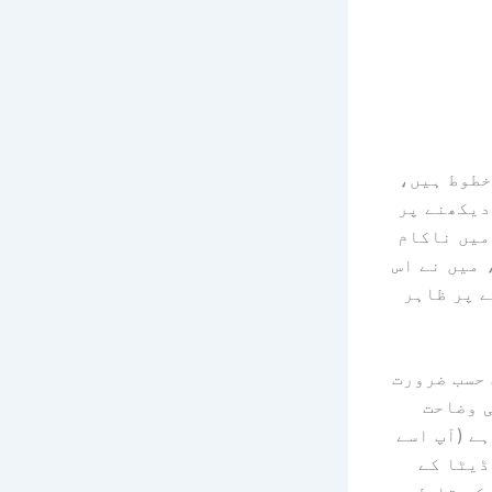
 منحنی خطوط ہیں،
ڈیٹا کو دیکھنے پر
میں ناکام
 میں نے اس
ے پر ظاہر
 حسب ضرورت
رز کی وضاحت
ے (آپ اسے
ڈیٹا کے