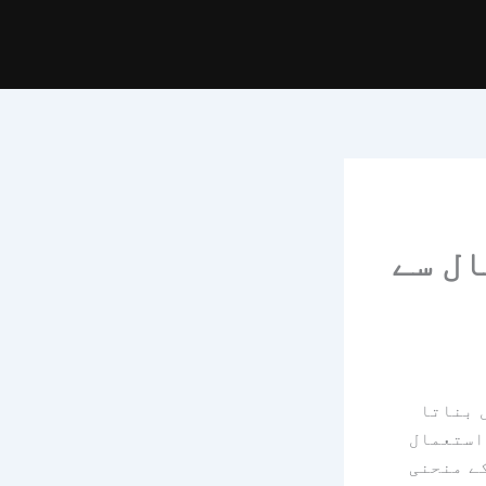
ال سے
 بناتا
استعمال
ے منحنی