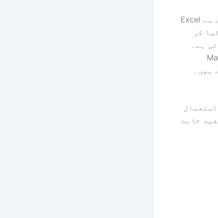
آپ کون سی لائبریریاں درآمد کرتے ہیں اور کون سی لائبریریاں پہلے سے Excel
یا کر
تی ہے۔
ے کے لیے Matplotlib
 ہیں۔
استعمال
فید ثابت