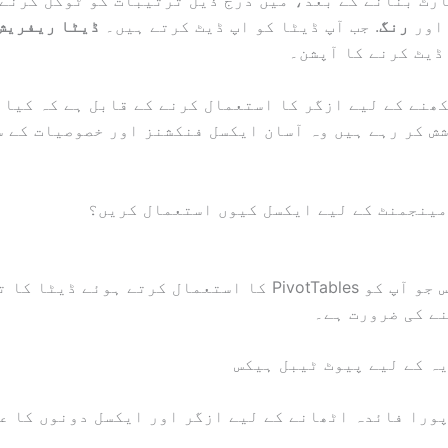
رٹ بنانے کے بعد، میں درج ذیل ترتیبات کو ٹوگل کرنے 
ور
رنگ
. جب آپ ڈیٹا کو اپ ڈیٹ کرتے ہیں۔
ڈیٹا ریفریش
ڈیٹ کرنے کا آپشن۔
ھنے کے لیے ازگر کا استعمال کرنے کے قابل ہے کہ کیا 
ش کر رہے ہیں وہ آسان ایکسل فنکشنز اور خصوصیات کے 
5 ایکسل ٹپس جو آپ کو PivotTables کا استعمال کرتے ہوئے ڈ
ے کی ضرورت ہے۔
ہ کے لیے پیوٹ ٹیبل ہیکس
ورا فائدہ اٹھانے کے لیے ازگر اور ایکسل دونوں کا ع