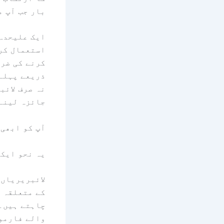
بار جب آپ م
ایک علیحدہ 
استعمال کرن
ذریعے پہلے
نہ صرف لائب
جائزہ لینے 
آپ کو ابھی 
یہ نحو ایک
لائبریریاں 
کے متعلقہ ن
چاہتے ہیں۔ 
والے فارمو