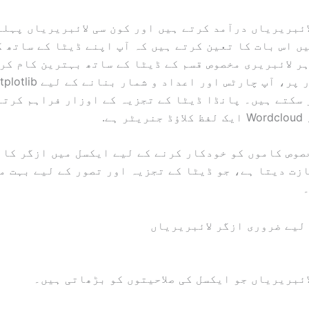
ں اس بات کا تعین کرتے ہیں کہ آپ اپنے ڈیٹا کے ساتھ ک
ر لائبریری مخصوص قسم کے ڈیٹا کے ساتھ بہترین کام کر
مثال کے طور پر، آپ چارٹس اور اعداد و شمار بنان
سکتے ہیں۔ پانڈا ڈیٹا کے تجزیہ کے اوزار فراہم کرتے
 ہے.
صوص کاموں کو خودکار کرنے کے لیے ایکسل میں ازگر کا 
زت دیتا ہے، جو ڈیٹا کے تجزیہ اور تصور کے لیے بہت م