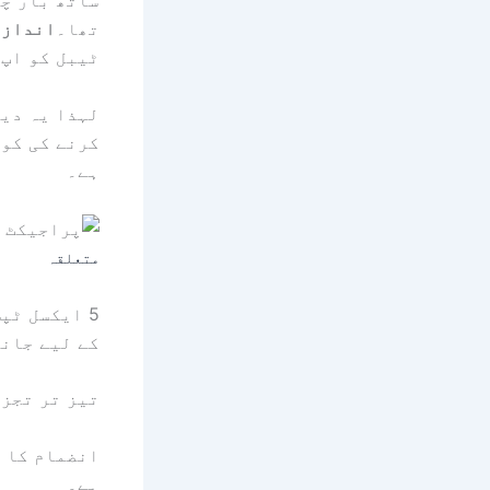
ساتھ بار چا
تھا۔
انداز
ا
ٹیبل کو اپ 
لہذا یہ دیک
کرنے کی کوش
ہے۔
متعلقہ
کے لیے جانن
تیز تر تجزی
انضمام کا پ
ہے۔