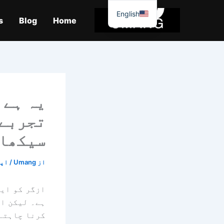
واد
English
ر
s
Blog
Home
ائیں۔
یہ ہے 
تجربے 
سیکھا 
از
Umang
/
اپریل
ازگر کو ایک
ہے۔ لیکن اگ
کرنا چاہتے 