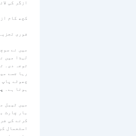
ازگر کی لائ
کچھ کام ازگ
فوری تجزیہ 
توجہ دی۔ تا
رہا جسے میں
چھوٹے پاپ ا
ہوتا ہے۔
پس
میں ٹیبل می
بار چارٹ بن
کرنے کی ضرو
استعمال کر