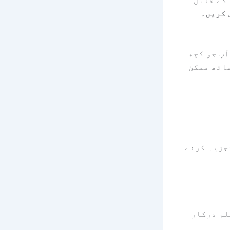
کے قابل
 کریں۔
آپ جو کچھ
ساتھ ممکن
یٹا کا تجزیہ کرنے
لم درکار