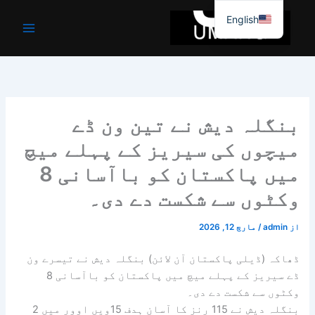
واد
English
ر
ائیں۔
بنگلہ دیش نے تین ون ڈے
میچوں کی سیریز کے پہلے میچ
میں پاکستان کو باآسانی 8
وکٹوں سے شکست دے دی۔
از
admin
/
مارچ 12, 2026
ڈھاکہ (ڈیلی پاکستان آن لائن) بنگلہ دیش نے تیسرے ون
ڈے سیریز کے پہلے میچ میں پاکستان کو باآسانی 8
وکٹوں سے شکست دے دی۔
بنگلہ دیش نے 115 رنز کا آسان ہدف 15ویں اوور میں 2