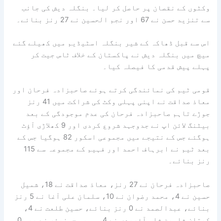
وکٹوں کے نقصان پر حاصل کر لیا۔ بنگلہ دیش کی جانب
سے تنزید حسن نے 67 اور نجم الحسین نے 27 رنز بنائے۔
اس سے قبل ڈھاکہ کے شیر بنگلہ اسٹیڈیم میں کھیلے گئے
میچ میں بنگلہ دیش نے پاکستان کے خلاف ٹاس جیت کر
پہلے پیش قدمی کا فیصلہ کیا۔
قومی ٹیم کی نمائندگی کرتے ہوئے صاحبزادہ فرحان اور
معاذ صداقت نے اپنی پہلی وکٹ کی شراکت میں 41 رنز
جوڑے تاہم صاحبزادہ فرحان کی عدم موجودگی کے بعد
بیٹنگ لائن اپ نے جدوجہد شروع کردی اور 9 کھلاڑی آؤٹ
ہوگئے جس کے نتیجے میں مجموعی اسکور 82 ہوگیا جس کے
بعد ٹیم نے ابرہاف احمد اور فہیم کے مجموعہ سے 115
رنز بنائے۔
صاحبزادہ فرحان نے 27 رنز، معاذ صداقت نے 18، شمیل
حسین نے 4، محمد رضوان نے 10، سلمان علی آغا نے 5 رنز
بنائے، عبدالصمد نے 0 رنز بنائے، حسین طلعت نے 4،
کپتان شاہین شاہ آفریدی نے 4، وسیم جونیئر نے بھی 0