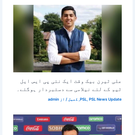
علی ٹیرن بیک وقت ایک نئی پی ایس ایل
ٹیم کے لئے نیلامی سے دستبردار ہوگئے۔
PSL News Update
,
PSL
,
کھیل
/ از
admin