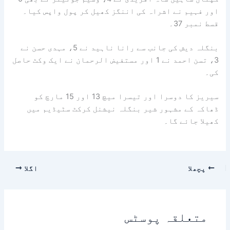
اور فہیم نے اشراہ کی اننگز کھیل کر پول واپس کیا۔
قسط نمبر 37۔
بنگلہ دیش کی جانب سے رانا ناہید نے 5، مہدی حسن نے
3، تسن احمد نے 1 اور مستفیض الرحمان نے ایک وکٹ حاصل
کی۔
سیریز کا دوسرا اور تیسرا میچ 13 اور 15 مارچ کو
ڈھاکہ کے مشہور شیر بنگلہ نیشنل کرکٹ سٹیڈیم میں
کھیلا جائے گا۔
پچھلا
اگلا
متعلقہ پوسٹس