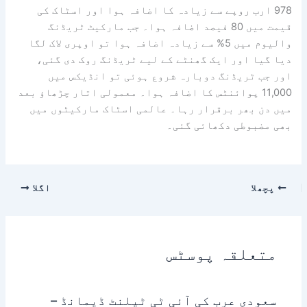
978 ارب روپے سے زیادہ کا اضافہ ہوا اور اسٹاک کی
قیمت میں 80 فیصد اضافہ ہوا۔ جب مارکیٹ ٹریڈنگ
والیوم میں 5% سے زیادہ اضافہ ہوا تو اوپری لاک لگا
دیا گیا اور ایک گھنٹے کے لیے ٹریڈنگ روک دی گئی،
اور جب ٹریڈنگ دوبارہ شروع ہوئی تو انڈیکس میں
11,000 پوائنٹس کا اضافہ ہوا۔ معمولی اتار چڑھاؤ بعد
میں دن بھر برقرار رہا۔ عالمی اسٹاک مارکیٹوں میں
بھی مضبوطی دکھائی گئی۔
پچھلا
اگلا
متعلقہ پوسٹس
سعودی عرب کی آئی ٹی ٹیلنٹ ڈیمانڈ –