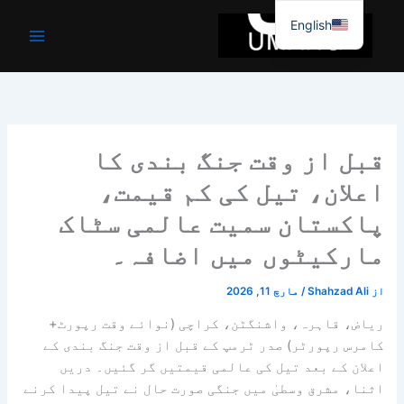
واد
English
ر
ائیں۔
قبل از وقت جنگ بندی کا
اعلان، تیل کی کم قیمت،
پاکستان سمیت عالمی سٹاک
مارکیٹوں میں اضافہ۔
از
Shahzad Ali
/
مارچ 11, 2026
ریاض، قاہرہ، واشنگٹن، کراچی (نوائے وقت رپورٹ+
کامرس رپورٹر) صدر ٹرمپ کے قبل از وقت جنگ بندی کے
اعلان کے بعد تیل کی عالمی قیمتیں گر گئیں۔ دریں
اثنا، مشرق وسطیٰ میں جنگی صورت حال نے تیل پیدا کرنے