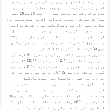
والے بڑے ممالک کو اپنی یومیہ تیل کی پیداوار میں
نمایاں کمی کر دی ہے۔ بلومبرگ نیوز کے مطابق سعودی
عرب نے خام تیل کی یومیہ پیداوار میں 20 سے 25 لاکھ
بیرل کی کمی کی، متحدہ عرب امارات نے اپنی یومیہ خام
تیل کی پیداوار میں 5 سے 8 ملین بیرل، کویت نے اپنی
یومیہ خام تیل کی پیداوار میں تقریباً 5 ملین بیرل
اور عراق نے اپنی یومیہ خام تیل کی پیداوار میں 2.9
ملین بیرل کی کمی کی۔ مصری حکومت نے تیل کی قیمتوں
میں 30 فیصد اضافہ کرنے کا اعلان کیا ہے۔ عالمی
منڈیوں میں برینٹ خام تیل کی قیمت مزید 10 فیصد گر
گئی۔ برینٹ خام تیل 10.44 ڈالر گر کر 88.48 ڈالر فی
بیرل ہو گیا۔ امریکی خام تیل کی قیمت 11.24 فیصد گر
گئی، امریکی خام تیل 84.12 ڈالر فی بیرل میں فروخت
ہوا۔ دریں اثناء، پاکستان کی اسٹاک مارکیٹ
کاروباری ہفتے کے دوسرے روز بلند ترین سطح پر پہنچ
گئی کیونکہ بین الاقوامی تیل کی قیمتوں میں کمی کے
بعد سرمایہ کاروں کا اعتماد بحال ہوا۔ کے ایس ای 100
انڈیکس میں 9600 پوائنٹس کا اضافہ ہوا اور مارکیٹ
نے 10 کی نفسیاتی حد بحال کی۔ مارکیٹ کیپٹلائزیشن میں