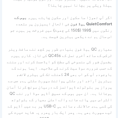
ہیلڈ ویکی پر بچانا نہیں چاہتا؟
اگر آپ تھوڑا سا سکون اور سکون چاہتے ہیں،
بوس کے
QuietComfort ہیڈ فون
فی الحال ایمیزون پر متعدد
رنگوں میں $199 ($150 کی چھوٹ) میں فروخت پر ہیں، جو
اس سال ہم نے دیکھی بہترین قیمت ہے۔
معیاری QC ہیڈ فون بنیادی طور پر کچھ نئے سافٹ ویئر
ٹرکس کے ساتھ آخری نسل کے QC45s کی تازہ کاری ہیں،
بشمول شور کی منسوخی کی سطح کو ایڈجسٹ کرنے اور سننے
کے حسب ضرورت موڈ سیٹ کرنے کی صلاحیت۔ ایسا ہونے کے
باوجود، آپ کو اب بھی 24 گھنٹے تک کی بیٹری لائف،
بہترین آرام، اور ملٹی پوائنٹ سپورٹ ملتی ہے، جس سے
پرواز پر بلوٹوتھ ڈیوائسز کے درمیان سوئچ کرنا آسان
ہوجاتا ہے۔ ان میں بوس کے عمیق آڈیو موڈ اور نئے QC
الٹراس میں پائے جانے والے اعلیٰ معیار کے بلوٹوتھ
کی کمی ہے، حالانکہ، ساتھ ہی USB-C پر بے عیب آڈیو کے
لیے سپورٹ بھی ہے۔ پھر ایک بار پھر، یہ شاید حیرت کی