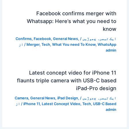
Facebook confirms merger with
Whatsapp: Here’s what you need to
know
ایک تبصرہ چھوڑیں
/
,
General News
,
Facebook
,
Confirms
WhatsApp
,
What You need To Know
,
Tech
,
Merger
/ از
admin
Latest concept video for iPhone 11
flaunts triple camera with USB-C based
iPad-Pro design
ایک تبصرہ چھوڑیں
/
,
iPad Design
,
General News
,
Camera
USB-C Based
,
Tech
,
Latest Concept Video
,
iPhone 11
/ از
admin