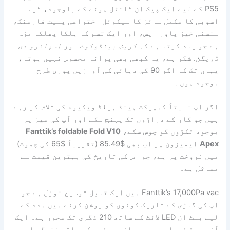
PS5 کے لیے ایک پیک ان ٹائٹل ہونے کے باوجود، ٹیم
آسوبی کا مکمل سائز کا سیکوئل اختراعی پلیٹ فارمنگ،
سنسنی خیز پاور اپس، اور ایک قسم کا ہلکا پھلکا مزہ
ہے جو یاد کرتا ہے کہ
کریش بینڈیکوٹ
اور
اسپائرو دی
ڈریگن
. شکر ہے، یہ کبھی بھی پرانا محسوس نہیں ہوتا،
یہاں تک کہ اگر 90 کی دہائی کی آوازیں پوری طرح
موجود ہوں۔
اگر آپ نسبتاً کمپیکٹ ہینڈ ہیلڈ ویکیوم کی تلاش کر رہے
ہیں جو کار کے دراڑوں تک پہنچ سکے اور آپ کی میز پر
موجود ٹکڑوں کو چوس سکے،
Fanttik’s foldable Fold V10
Apex
ایمیزون پر اب بھی $85.49 (تقریباً $65 کی چھوٹ)
میں فروخت پر ہے، جو اس کی تاریخ کی بہترین قیمت سے
مماثل ہے۔
Fanttik’s 17,000Pa vac میں ایک قابل توسیع نوزل ​​ہے جو
آپ کی گاڑی کے تاریک کونوں کو روشن کرنے میں مدد کے
لیے بلٹ ان LED لائٹ کے ساتھ 210 ڈگری تک محور ہے۔ ایک
آن بورڈ ڈسپلے، اس دوران، بیٹری کی باقی زندگی اور