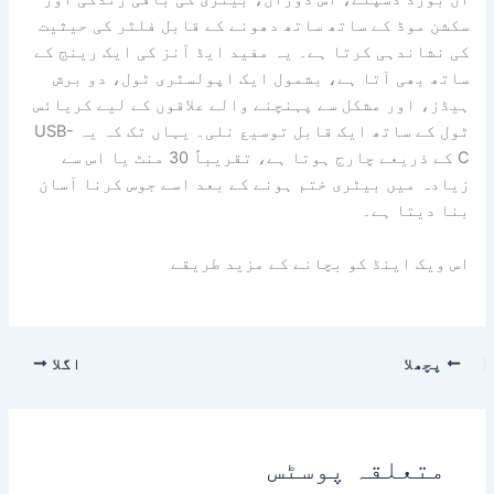
سکشن موڈ کے ساتھ ساتھ دھونے کے قابل فلٹر کی حیثیت
کی نشاندہی کرتا ہے۔ یہ مفید ایڈ آنز کی ایک رینج کے
ساتھ بھی آتا ہے، بشمول ایک اپولسٹری ٹول، دو برش
ہیڈز، اور مشکل سے پہنچنے والے علاقوں کے لیے کریائس
ٹول کے ساتھ ایک قابل توسیع نلی۔ یہاں تک کہ یہ USB-
C کے ذریعے چارج ہوتا ہے، تقریباً 30 منٹ یا اس سے
زیادہ میں بیٹری ختم ہونے کے بعد اسے جوس کرنا آسان
بنا دیتا ہے۔
اس ویک اینڈ کو بچانے کے مزید طریقے
پچھلا
اگلا
متعلقہ پوسٹس