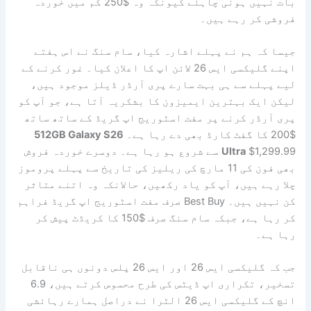
بات نہیں ہونی چاہئے کیونکہ وہ $250 کم میں خوردہ
فروشی کر رہے ہیں۔
جیسا کہ ہم نے پہلے اشارہ کیا، سام سنگ نے اس ہفتے
اپنے گلیکسی ایس 26 لائن اپ کا اعلان کیا۔ غور کرنے کے
لیے پہلے سے ہی بہت سارے پری آرڈر ڈیلز موجود ہیں،
لیکن ایک بہترین ایمیزون کا بشکریہ آتا ہے، جو آپ کو
پری آرڈر کرنے پر مفت اسٹوریج اپ گریڈ کے ساتھ ساتھ
$200 کا گفٹ کارڈ بھی دے رہا ہے۔
512GB Galaxy S26
Ultra
$1,299.99 سے شروع ہو رہا ہے۔ دوسرے خوردہ فروش
بھی فون کی 11 مارچ کی ریلیز کی تاریخ سے پہلے پروموز
چلا رہے ہیں، آپ کو یاد رکھیں، حالانکہ وہ اتنے متاثر
کن نہیں ہیں۔ Best Buy صرف مفت اسٹوریج اپ گریڈ فراہم
کر رہا ہے، جبکہ سام سنگ صرف $150 کا کریڈٹ پیش کر
رہا ہے۔
جب کہ گلیکسی ایس 26 اور ایس 26 پلس دونوں ہی ناقابل
تسخیر، تکراری اپ ڈیٹس کی طرح محسوس کرتے ہیں، 6.9
انچ کے گلیکسی ایس 26 الٹرا نے دراصل ہمارے رہائشی