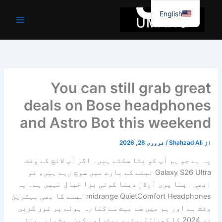
واد
English
ر
ائیں۔
You can still grab great
deals on Bose headphones
and Astro Bot this weekend
از
Shahzad Ali
/
فروری 28, 2026
یہ ہے جو ہم آپ کو بتا سکتے ہیں۔ اگر آپ لانچ کے وقت
Galaxy S26 Ultra لینے کے بارے میں سوچ رہے ہیں، تو
ابھی اپنا پری آرڈر دینا کوئی برا خیال نہیں ہے۔ یہ
midrange QuietComfort Headphones لینے کا بھی بہترین
وقت ہے اور ہم میں سے بہت سے
کنارہ
ہونے پر غور کریں
دی
2024 کا کھیل:
ایسٹرو بوٹ
. اور کون ہوشیار ہینڈ