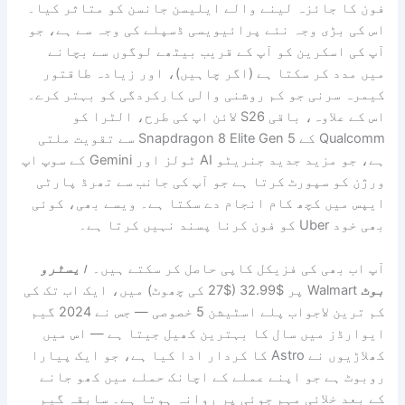
فون کا جائزہ لینے والے ایلیسن جانسن کو متاثر کیا۔
اس کی بڑی وجہ نئے پرائیویسی ڈسپلے کی وجہ سے ہے، جو
آپ کی اسکرین کو آپ کے قریب بیٹھے لوگوں سے بچانے
میں مدد کر سکتا ہے (اگر چاہیں)، اور زیادہ طاقتور
کیمرہ سرنی جو کم روشنی والی کارکردگی کو بہتر کرے۔
اس کے علاوہ، باقی S26 لائن اپ کی طرح، الٹرا کو
Qualcomm کے Snapdragon 8 Elite Gen 5 سے تقویت ملتی
ہے، جو مزید جدید جنریٹو AI ٹولز اور Gemini کے سوپ اپ
ورژن کو سپورٹ کرتا ہے جو آپ کی جانب سے تھرڈ پارٹی
ایپس میں کچھ کام انجام دے سکتا ہے۔ ویسے بھی، کوئی
بھی خود Uber کو فون کرنا پسند نہیں کرتا ہے۔
آپ اب بھی کی فزیکل کاپی حاصل کر سکتے ہیں۔
ایسٹرو
بوٹ
Walmart پر $32.99 ($27 کی چھوٹ) میں، ایک اب تک کی
کم ترین لاجواب پلے اسٹیشن 5 خصوصی — جس نے 2024 گیم
ایوارڈز میں سال کا بہترین کھیل جیتا ہے — اس میں
کھلاڑیوں نے Astro کا کردار ادا کیا ہے، جو ایک پیارا
روبوٹ ہے جو اپنے عملے کے اچانک حملے میں کھو جانے
کے بعد خلائی مہم جوئی پر روانہ ہوتا ہے۔ سابقہ ​​گیم