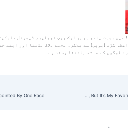
 میں روہت یادو ہوں، ایک ویب ڈویلپر، ڈیجیٹل مارکیٹ
عظم گڑھ (یوپی) سے بلاگر۔ مجھے بلاگ لکھنا اور اپنے خیا
ے لوگوں کے ساتھ بانٹنا پسند ہے۔
Strangers On A Train Might Not Be Hitchcock’s Best Movie, But It’s My Favorite. Here’s Why.
 پوسٹس