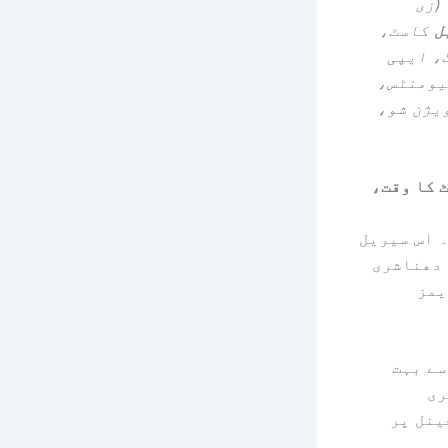
(زی
ل
کاسٹ،
، ایپی
یومنٹس،
یژن شو،
 کا وقت،
 اس سیریل
 دھناشری
یمز
سے بہت
ری
ینل پر