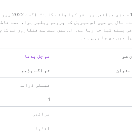
ویں
اگست 2022
 7:30 بجے۔ حال ہی میں اس سیریل کا پرومو ریلیز ہوا، جسے ناظ
ی پسند کیا جا رہا ہے۔ اس میں بہت سے فنکاروں نے کام 
ل میں دی جا رہی ہے۔
 شو
تم چل پدھا
عنوان
تم آگے بڑھو
فیملی ڈرامہ
1
مراٹھی
انڈیا