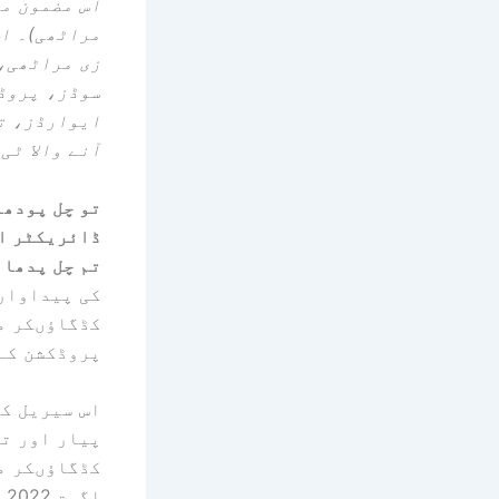
اس مضمون می
مراٹھی)۔ اس
زی مراٹھی، 
سوڈز، پروڈ
ایوارڈز، ت
آنے والا ٹی
تو چل پودھا
ڈائریکٹر ا
تم چل پدھا
ا
کی پیداوار 
کڈگاؤںکر م
پروڈکشن کے 
اس سیریل کا
پیار اور ت
کڈگاؤںکر
مرک
اگست 2022۔