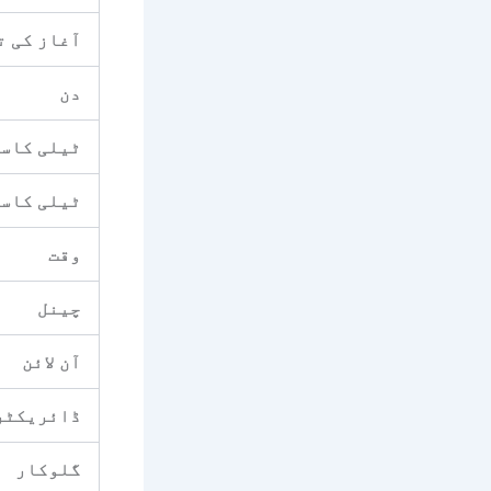
آغاز کی ت
دن
ٹیلی کاسٹ
ٹیلی کاسٹ
وقت
چینل
آن لائن
ڈائریکٹر
گلوکار