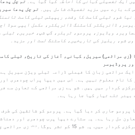
ں ایک تفصیلی کہانی کا احاطہ کیا گیا ہے۔
تم چل پدھا
 کے بارے میں مزید تفصیلات شامل ہیں۔
تو چل پدھا سیری
نیا شو، ٹیلی کاسٹ کا وقت، ریپیٹس ٹیلی کاسٹ ٹائمنگ
یوسر، ڈائریکٹر کاسٹنگ ڈائریکٹر، مکمل ایپی سوڈ اچ
صاویر، ویڈیوز، پرومو، ٹریلر، گپ شپ، خبریں، ٹیلی و
 وی شو، ریلیز کی تاریخیں، کاسٹنگ لسٹ اور مزید۔
 (زی مراٹھی) سیریل، کہانی، آغاز کی تاریخ، ٹیلی کاسٹ
ور پروڈیوسر
یک مراٹھی زبان کا فیملی ڈرامہ ٹیلی ویژن سیریل ہے۔
کا نام معلوم نہیں ہے۔ اس میں دیپا پراب چودھری اور
رکزی کردار میں ہیں۔ شو ہے
زی مراٹھی کے تعاون سے فر
بینر تلے تیار کیا جا رہا ہے۔
 پرومو جاری کر دیا گیا ہے۔ پرومو کو شائقین کی طرف 
عاون مل رہا ہے۔ یہ ستارے
دیپا پرب چودھری اور دھناش
ویں
زی کردار میں. یہ شو 15 کو نشر ہوگا۔
زی مراٹھی چ