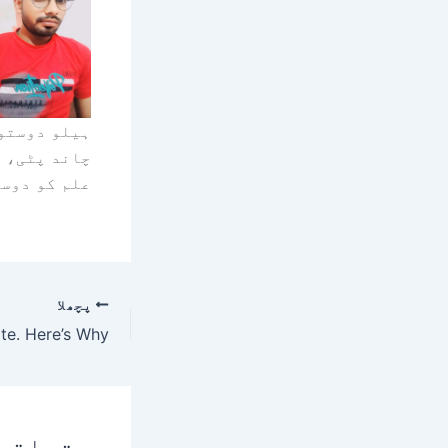
ہیلو دوستو!
چاند پٹی، ا
علم کو دوسر
پچھلا
متعلقہ