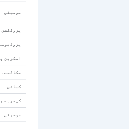
موسیقی
پروڈکشن 
پروڈیوسر
اسکرین پ
مکالمے۔
کہانی
کیمرہ سیٹ
موسیقی