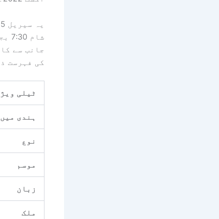
یہ سیریل 15 سے زی مراٹھی پر نشر کیا جائے گا۔
شام
جانب سے کاف
کی فہرست ذی
ٹیلی ویژن
ہندی میں 
نوع
موسم
زبان
ملک