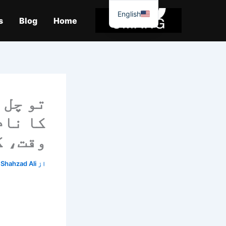
واد
English
ر
s
Blog
Home
ائیں۔
تو چل 
کا نام
وقت، ک
از
Shahzad Ali