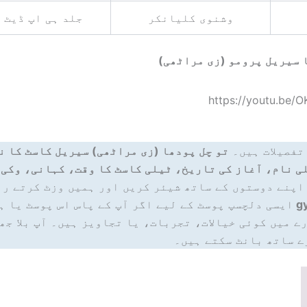
وشنوی کلیانکر
جلد ہی اپ ڈیٹ 
 سیریل پرومو (زی مراٹھی)
https://youtu.be/
تفصیلات ہیں۔
تو چل پودھا (زی مراٹھی) سیریل کاسٹ کا ن
ی نام، آغاز کی تاریخ، ٹیلی کاسٹ کا وقت، کہانی، وکی 
اپنے دوستوں کے ساتھ شیئر کریں اور ہمیں وزٹ کرتے رہ
g
ایسی دلچسپ پوسٹ کے لیے اگر آپ کے پاس اس پوسٹ یا ہ
ے میں کوئی خیالات، تجربات، یا تجاویز ہیں۔ آپ بلا جھ
ے ساتھ بانٹ سکتے ہیں۔