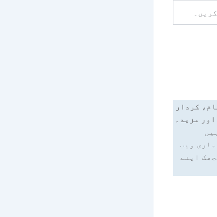
کریں۔
ام، کردار
اور مزید۔
یں
ماری ویب
جھک اپنے