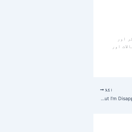
ر اور
لات اور
اگلا
I’m Totally Psyched IMAX Is Showing Some F1 Races In Theaters, But I’m Disappointed By One Race