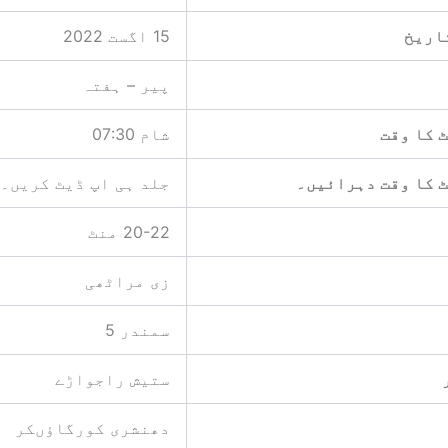
اریخ
15 اگست 2022
پیر – ہفتہ
 کا وقت
شام 07:30
 کا وقت دہرائیں۔
جلد ہی اپ ڈیٹ کریں۔
20-22 منٹ
زی مراٹھی
سمندر 5
ستیش راجواڑے
دھنشری کورگاؤںکر