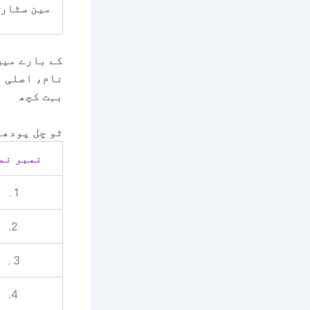
مین سٹار 
کے بارے میں
نام، اصلی ن
بہت کچھ
ٹو چل پودھا
نمبر نم
1۔
2.
3۔
4.