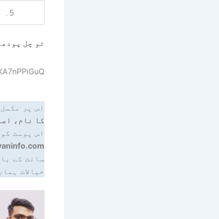
5۔
تو چل پودھا
OKA7nPPiGuQ
اس پر مکمل 
کا نام، اصل
اس پوسٹ کو 
yaninfo.com
سائٹ کے بار
خیالات ہمار