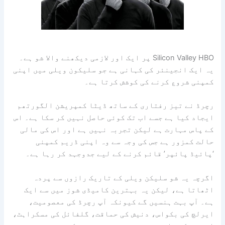
Silicon Valley HBO پر ایک اور لازمی دیکھنے والا شو ہے۔
یہ ایک انجینئر کی کہانی ہے جو سلیکون ویلی میں اپنی
کمپنی شروع کرنے کی کوشش کرتا ہے۔
رچرڈ نے تیز رفتاری کے ساتھ ڈیٹا کمپریشن الگورتھم
ایجاد کیا ہے جسے اب تک کوئی حاصل نہیں کر سکا ہے۔ اس
کے پاس مہارت ہے لیکن تجربہ نہیں ہے اور اس کی مالی
حالت کمزور ہے جس کی وجہ سے وہ اپنی ڈریم کمپنی
‘پائیڈ پائپر’ قائم کرنے کے لیے جدوجہد کر رہا ہے۔
اگرچہ یہ شو سلیکن ویلی کے تاریک رازوں سے پردہ
اٹھاتا ہے، لیکن یہ بہترین کامیڈی شوز میں سے ایک
ہے۔ آپ بہت ہنسیں گے کیونکہ آپ رچرڈ کی معصومیت،
ایرلچ کی بکواس، دنیش کی حماقت، گلفائل کی مسکراہٹ،