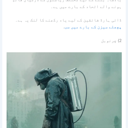
ہونے والے اتحاد کے بارے میں ہے۔
ڈائی ہارڈ شائقین کے لیے یاد رکھنے کا لنک یہ ہے۔
پچھلے سیزن کے بارے میں سب
.
2) چرنوبل