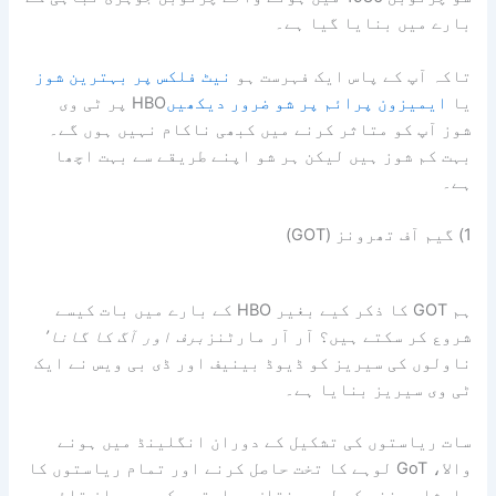
بارے میں بنایا گیا ہے۔
تاکہ آپ کے پاس ایک فہرست ہو
نیٹ فلکس پر بہترین شوز
یا
ایمیزون پرائم پر شو ضرور دیکھیں
HBO پر ٹی وی
شوز آپ کو متاثر کرنے میں کبھی ناکام نہیں ہوں گے۔
بہت کم شوز ہیں لیکن ہر شو اپنے طریقے سے بہت اچھا
ہے۔
1) گیم آف تھرونز (GOT)
ہم GOT کا ذکر کیے بغیر HBO کے بارے میں بات کیسے
شروع کر سکتے ہیں؟ آر آر مارٹنز
برف اور آگ کا گانا’
ناولوں کی سیریز کو ڈیوڈ بینیف اور ڈی بی ویس نے ایک
ٹی وی سیریز بنایا ہے۔
سات ریاستوں کی تشکیل کے دوران انگلینڈ میں ہونے
والا، GoT لوہے کا تخت حاصل کرنے اور تمام ریاستوں کا
بادشاہ بننے کے لیے مختلف ریاستوں کے درمیان قائم