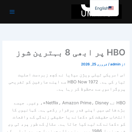
واد
English
ر
ائیں۔
HBO پر ابھی 8 بہترین شوز
از
admin
/
فروری 25, 2026
اس امریکی ٹیلی ویژن میڈیا نے کچھ زبردست اصلیت
تیار کی ہے۔ HBO Now 1972 سے اپنے صارفین کو تفریحی
پروگراموں سے محظوظ کر رہا ہے۔
HBO نے Netflix، Amazon Prime، Disney+، وغیرہ جیسے
بڑے شاٹس میں اپنی قدر برقرار رکھی ہے۔ کہانیوں کا
انتخاب حقیقت کو دکھانے یا حقیقی زندگی کے واقعات
کو دکھانے کے لیے کیا جاتا ہے۔ مثال کے طور پر، ٹی وی
شو چرنوبل 1986 میں ہونے والے چرنوبل جوہری تباہی کے