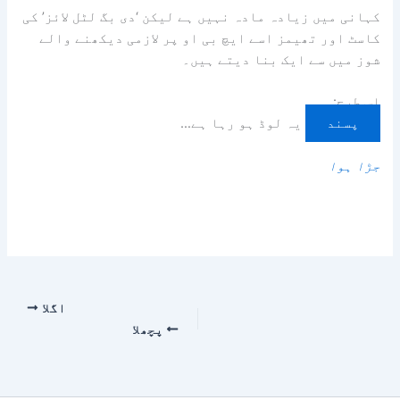
کہانی میں زیادہ مادہ نہیں ہے لیکن ‘دی بگ لٹل لائز’ کی
کاسٹ اور تھیمز اسے ایچ بی او پر لازمی دیکھنے والے
شوز میں سے ایک بنا دیتے ہیں۔
اس طرح:
پسند
یہ لوڈ ہو رہا ہے…
جڑا ہوا
پوسٹ
نیویگیشن
اگلا
پچھلا