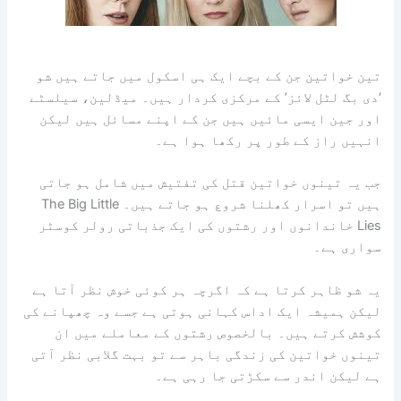
تین خواتین جن کے بچے ایک ہی اسکول میں جاتے ہیں شو
‘دی بگ لٹل لائز’ کے مرکزی کردار ہیں۔ میڈلین، سیلسٹے
اور جین ایسی مائیں ہیں جن کے اپنے مسائل ہیں لیکن
انہیں راز کے طور پر رکھا ہوا ہے۔
جب یہ تینوں خواتین قتل کی تفتیش میں شامل ہو جاتی
ہیں تو اسرار کھلنا شروع ہو جاتے ہیں۔ The Big Little
Lies خاندانوں اور رشتوں کی ایک جذباتی رولر کوسٹر
سواری ہے۔
یہ شو ظاہر کرتا ہے کہ اگرچہ ہر کوئی خوش نظر آتا ہے
لیکن ہمیشہ ایک اداس کہانی ہوتی ہے جسے وہ چھپانے کی
کوشش کرتے ہیں۔ بالخصوص رشتوں کے معاملے میں ان
تینوں خواتین کی زندگی باہر سے تو بہت گلابی نظر آتی
ہے لیکن اندر سے سکڑتی جا رہی ہے۔