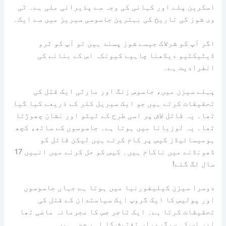
اسکرین پلے اور کہانی کی وجہ سے پذیرائی ملی ہے۔ ٹی
وی شوز کی تاریخ کی بہترین جاسوسی سیریز میں سے ایک۔
اگر آپ کو شرلاک جیسے شوز پسند ہیں تو آپ کو ٹرو
ڈیٹیکٹیو دیکھنا چاہیے کیونکہ اس کے بنانے کی
انفرادیت ہے۔
پہلے سیزن میں، جاسوس زنگ اور مارٹی ایک قتل کی
تحقیقات کرتے ہیں جو ایک سیریل کلر کے ذریعے کیا گیا
تھا۔ یہ قاتل لاش پر اسی طرح کے ٹیٹو اور نشان چھوڑتا
تھا۔ یہ لوزیانا میں ہوتا ہے۔ جاسوسوں کے ساتھ، کچھ
ہومیسائیڈز کیس پر کام کرتے ہیں لیکن قاتل کو
ڈھونڈنے میں ناکام ہیں۔ کیس کو حل کرنے میں انہیں 17
سال لگ گئے!
دوسرا سیزن کیلیفورنیا میں ہوتا ہے جہاں جاسوسوں
اور پولیس کا ایک گروپ ایک سیاستدان کے قتل کی
تحقیقات کرتا ہے۔ ایک تاجر جس کا مجرمانہ ماضی تھا
اور اس کی سرگرمیاں تفتیش کا اہم حصہ ہیں۔