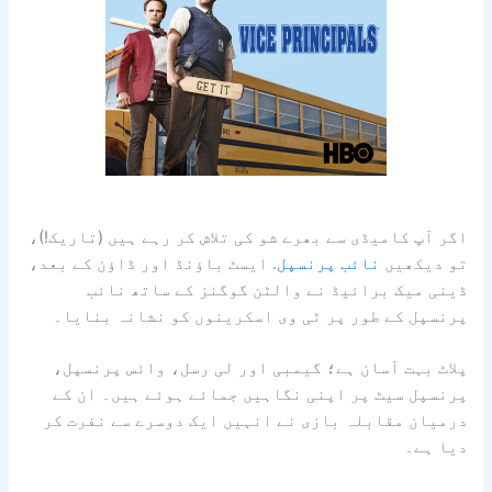
اگر آپ کامیڈی سے بھرے شو کی تلاش کر رہے ہیں (تاریک!)،
تو دیکھیں
نائب پرنسپل
. ایسٹ باؤنڈ اور ڈاؤن کے بعد،
ڈینی میک برائیڈ نے والٹن گوگنز کے ساتھ نائب
پرنسپل کے طور پر ٹی وی اسکرینوں کو نشانہ بنایا۔
پلاٹ بہت آسان ہے؛ گیمبی اور لی رسل، وائس پرنسپل،
پرنسپل سیٹ پر اپنی نگاہیں جمائے ہوئے ہیں۔ ان کے
درمیان مقابلہ بازی نے انہیں ایک دوسرے سے نفرت کر
دیا ہے۔