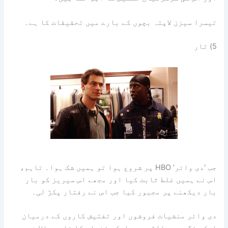
تیسرا سیزن لاپتہ بچوں کے بارے میں تحقیقات کا ہے۔
5) تار
جب ‘دی وائر’ HBO پر شروع ہوا تو ہمیں شک ہوا۔ تاہم،
اس نے ہمیں غلط ثابت کیا اور مجھے اس سیریز کو بار
بار دیکھنے پر مجبور کیا جب اس نے رفتار پکڑ لی۔
دی وائر منشیات فروشوں اور تفتیش کاروں کے درمیان