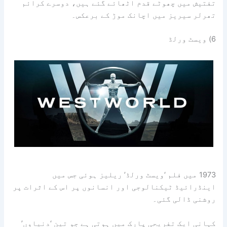
تفتیش میں چھوٹے قدم اٹھائے گئے ہیں، دوسرے کرائم
تھرلر سیریز میں اچانک موڑ کے برعکس۔
6) ویسٹ ورلڈ
1973 میں فلم ‘ویسٹ ورلڈ’ ریلیز ہوئی جس میں
اینڈرائیڈ ٹیکنالوجی اور انسانوں پر اس کے اثرات پر
روشنی ڈالی گئی۔
کہانی ایک تفریحی پارک میں ہوتی ہے جو تین ‘دنیاوں’