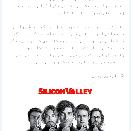
حقیقی لوگوں سے مشابہت کے لیے کیا گیا ہے جو اسے
زیادہ حقیقت پسندانہ بناتا ہے۔
حفاظتی جانچ کے دوران درست عمل اور کیا غلط ہوا اس
کی صفائی اور سائنسی طریقے سے وضاحت کی گئی ہے۔ کسی
کی لاعلمی کی وجہ سے ہزاروں بے گناہوں کی موت دیکھ کر
دکھ ہوتا ہے۔ آج تک، واقعے کے دوران نکالے جانے
والوں کو اپنے گھروں میں داخل ہونے سے منع کیا گیا
ہے، جس سے پرپیات ایک بھوت شہر بنا ہوا ہے۔
3) سلیکون ویلی