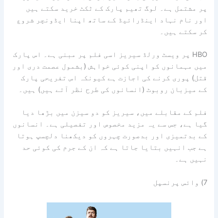
پر مشتمل ہے۔ لوگ تھیم پارک کے ٹکٹ خرید سکتے ہیں
اور نام نہاد اینڈرائیڈ کے ساتھ اپنا ایڈونچر شروع
کر سکتے ہیں۔
HBO پر ویسٹ ورلڈ سیریز اسی فلم پر مبنی ہے۔ اس پارک
میں مہمانوں کو اپنی کوئی خواہش (بشمول عصمت دری اور
قتل) پوری کرنے کی اجازت ہے کیونکہ اس تفریحی پارک
کے میزبان روبوٹ (انسانوں کی طرح نظر آتے ہیں) ہیں۔
فلم کے مقابلے میں، سیریز کو دو سیزن میں بڑھا دیا
گیا ہے، جس سے یہ مزید مخصوص اور تفصیلی ہے۔ انسانوں
کے بدتمیزی اور بدصورت چہروں کو دیکھنا دلچسپ ہوتا
ہے جب انہیں بتایا جاتا ہے کہ ان کے جرم کی کوئی حد
نہیں ہے۔
7) وائس پرنسپل