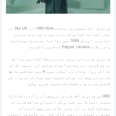
چرنوبل ایک منیسیریز ہے جسے HBO Now اور Sky UK نے
تیار کیا ہے۔ کہانی کے بارے میں ہے
چرنوبل جوہری
تباہی
یہ اپریل 1986 میں ہوا تھا۔
چرنوبل نیوکلیئر
پاور پلانٹ
Pripyat, Ukraine کے قریب واقع ہے۔
چرنوبل جوہری تباہی
یہ سب سے مہلک آفات میں سے ایک
ہے جس کی وجہ سے بہت سی اموات ہوئیں اور برسوں تک اس
کا اثر رہا۔ حادثہ ری ایکٹر نمبر 4 میں حفاظتی جانچ
کے دوران پیش آیا جس کے نتیجے میں عملے کے سربراہ کی
لاعلمی کے باعث واقعات کا سلسلہ شروع ہوگیا۔
HBO پر چرنوبل آفت کے دوران پیش آنے والے واقعات کا
سلسلہ دکھاتا ہے۔ کہانی کو انتہائی صداقت کے ساتھ
پیش کیا گیا ہے اور پاور پلانٹ میں پیش آنے والے
حقیقی واقعات پر روشنی ڈالی گئی ہے۔ کاسٹ کا انتخاب