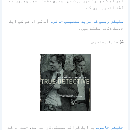
اور شو کے بارے میں بہت سی دوسری مضحکہ خیز چیزوں سے
لطف اندوز ہوں گے۔
سلیکن ویلی کا مزید تفصیلی جائزہ
آپ کو اس شو کی ایک
جھلک دکھا سکتے ہیں۔
4) حقیقی جاسوس
حقیقی جاسوس
یہ ایک کرائم سسپنس ڈرامہ ہے، جسے اس کے