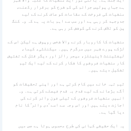
ایک جنگ ہے۔ بالٹی مور ایک منشیات کا غلبہ والا شہر
ہے جہاں پولیس جرائم کی کم شرح کو برقرار رکھنے،
منشیات کی فروخت کے مقامات کو صاف کرنے کے لیے
جدوجہد کر رہی ہے اور سب سے اہم بات یہ ہے کہ وہ کنگ
پن کو تلاش کرنے کی کوشش کر رہی ہے۔
منشیات کا کاروبار کرنے والا شخص روپوش ہے لیکن اس کے
لڑکے پورے شہر میں سرگرم ہیں۔ میکنلٹی، کیما،
لیفٹیننٹ ڈینیئلز، میجر رالز اور دیگر قتل کے تفتیش
کار منشیات فروشوں کا شکار کرنے کے لیے ایک ٹیم
تشکیل دیتے ہیں۔
ٹیم تہہ خانے میں کام کرتی ہے اور اپنی تحقیقات کو
آگے بڑھانے کے لیے قدم بہ قدم فیصلے کرتی ہے۔ وہ
انہیں منشیات فروشوں کے ٹیلی فون وائر کرنے کی
اجازت دیتے ہیں اور اس وجہ سے اسے ‘دی وائر’ کا نام
دیا گیا ہے۔
یہ ایک حقیقی کہانی کی طرح محسوس ہوتا ہے جس میں