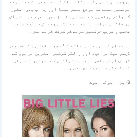
موجودہ پرنسپل کی ریٹائرمنٹ کے بعد بھی ان دونوں کو
پرنسپل بننے کا موقع نہیں ملتا اور وہ اب بھی اسکول
کے وائس پرنسپل کے عہدے پر فائز ہیں۔ اس سے وہ ناراض
ہو جاتے ہیں اور نئے پرنسپل کو پریشان کرنے کے لیے
عجیب و غریب حرکتیں کرنے کی کوشش کرتے ہیں۔
یہ شو آپ کو زور سے ہنسائے گا! مجھے یقین ہے کہ جب بھی
ڈینی میک برائیڈ اور والٹن گوگنز اسکرین پر ہوں گے
تو آپ اپنی ہنسی نہیں روک پائیں گے۔ دونوں نے اپنی
کارکردگی سے دھوم مچا دی ہے۔
8) بڑا چھوٹا جھوٹ