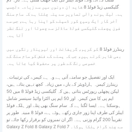
گلیکسی زیڈ فولڈ 8 شاید ان دونوں میں سے زیادہ دلچسپ
ہے۔ لیک ہونے والی تصاویر سے پتہ چلتا ہے کہ سام سنگ
آخر کار ایک وسیع کور ڈسپلے کو اپنا رہا ہے، جس سے
فون پچھلے گلیکسی فولڈ ماڈلز سے چھوٹا اور تنگ نظر
آتا ہے۔
رینڈرز فولڈ 8 کو کریم، گریفائٹ اور لیوینڈر رنگوں میں
بھی ظاہر کرتے ہیں، جب کہ پستے کے فنش کو سام سنگ کے
خصوصی رنگ کے طور پر محفوظ کیا جاتا ہے۔
ایک اور تفصیل جو سامنے آتی ہے وہ ہے کیمرے کی ترتیبات۔
رینڈرز کیمرہ ہارڈویئر کے بارے میں زیادہ کچھ نہیں بتاتے ہیں،
لیکن پچھلی رپورٹس بتاتی ہیں کہ گلیکسی زیڈ فولڈ 8 میں 50
ایم پی کا مین کیمرہ اور 50 ایم پی الٹرا وائیڈ سینسر شامل
ہوسکتا ہے۔ ایسا لگتا ہے کہ سام سنگ بھی پتلے اور ہلکے فولڈ
ایبلز کی طرف اپنا زور جاری رکھے ہوئے ہے، فولڈ 8 مبینہ طور پر
تقریباً 200 گرام وزنی ہے۔ اگر ان نمبروں کو برقرار رکھا جائے تو
Galaxy Z Fold 8 Galaxy Z Fold 7 سے چند گرام ہلکا ہوگا۔