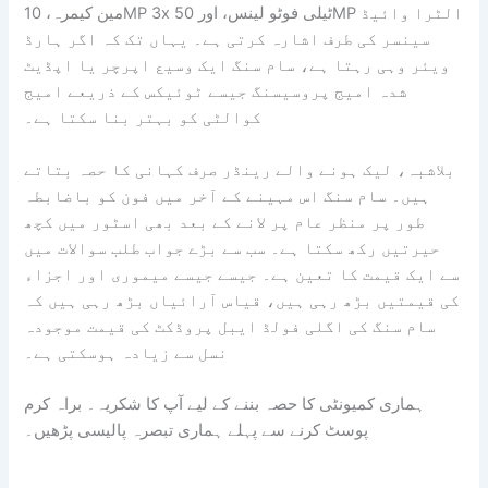
مین کیمرہ، 10MP 3x ٹیلی فوٹو لینس، اور 50MP الٹرا وائیڈ
سینسر کی طرف اشارہ کرتی ہے۔ یہاں تک کہ اگر ہارڈ
ویئر وہی رہتا ہے، سام سنگ ایک وسیع اپرچر یا اپڈیٹ
شدہ امیج پروسیسنگ جیسے ٹوئیکس کے ذریعے امیج
کوالٹی کو بہتر بنا سکتا ہے۔
بلاشبہ، لیک ہونے والے رینڈر صرف کہانی کا حصہ بتاتے
ہیں۔ سام سنگ اس مہینے کے آخر میں فون کو باضابطہ
طور پر منظر عام پر لانے کے بعد بھی اسٹور میں کچھ
حیرتیں رکھ سکتا ہے۔ سب سے بڑے جواب طلب سوالات میں
سے ایک قیمت کا تعین ہے۔ جیسے جیسے میموری اور اجزاء
کی قیمتیں بڑھ رہی ہیں، قیاس آرائیاں بڑھ رہی ہیں کہ
سام سنگ کی اگلی فولڈ ایبل پروڈکٹ کی قیمت موجودہ
نسل سے زیادہ ہوسکتی ہے۔
ہماری کمیونٹی کا حصہ بننے کے لیے آپ کا شکریہ۔ براہ کرم
پوسٹ کرنے سے پہلے ہماری تبصرہ پالیسی پڑھیں۔