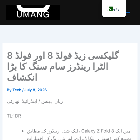
Skip
اردو
to
content
گلیکسی زیڈ فولڈ 8 اور فولڈ 8
الٹرا رینڈرز سام سنگ کا بڑا
انکشاف
By
Tech
/
July 8, 2026
ریان ہینس / اینڈرائیڈ اتھارٹی
TL؛ DR
لیک شدہ رینڈرز کے مطابق، Galaxy Z Fold 8 میں ایک
وسیع کور ڈسپلے، ہلکا ڈیزائن، اور نئے رنگ کے اختیارات