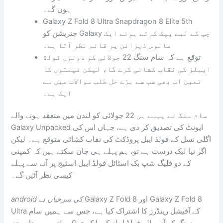
ہوں گے۔
Galaxy Z Fold 8 Ultra Snapdragon 8 Elite 5th
جنریشن کو Galaxy چپ کے لیے پیک کرتے ہوئے ایک
مانوس ڈیزائن پر قائم نظر آتا ہے۔
توقع ہے کہ سام سنگ 22 جولائی کو دونوں فولڈ
ایبلز کی نقاب کشائی کرے گا، لیکن قیمتوں کا
تعین اب بھی سب سے بڑے حل طلب سوالات میں سے
ایک ہے۔
سام سنگ نے پہلے ہی 22 جولائی کو لندن میں منعقد ہونے والے
Galaxy Unpacked ایونٹ کی تصدیق کر دی ہے، جہاں اس کی
اگلی نسل کے فولڈ ایبل پروڈکٹ کی نقاب کشائی متوقع ہے۔ لیکن
اگر نیا لیک درست ہے تو، ہم پہلے ہی جان سکتے ہیں کہ کمپنی
کے دو فلیگ شپ بک اسٹائل فولڈ ایبل اسٹیج پر آنے سے پہلے
کیسی نظر آئیں گے۔
android کی سرخیاں
نے Galaxy Z Fold 8 اور Galaxy Z Fold 8
Ultra کے آفیشل رینڈرز کا اشتراک کیا ہے، جس سے ہمیں سام
سنگ کے آنے والے فولڈ ایبلز کی ایک جھلک ملتی ہے۔ تازہ دم