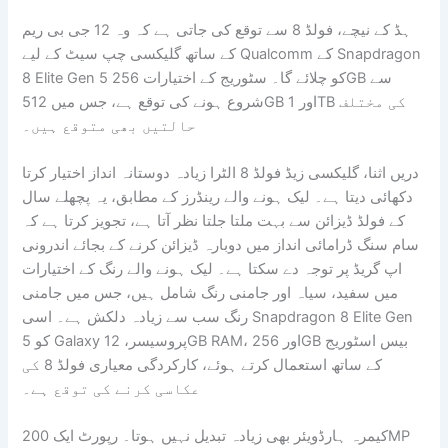
ہڈ کے نیچے، فولڈ 8 سے توقع کی جاتی ہے کہ وہ 12 جی بی ریم
کے ساتھ گلیکسی چپ سیٹ کے لیے Qualcomm کے Snapdragon
8 Elite Gen 5 کو چلائے گا۔ سٹوریج کے اختیارات 256GB سے
شروع ہونے کی توقع ہے، جس میں 512GB اور 1TB کی مختلف
حالتیں بھی متوقع ہیں۔
دریں اثنا، گلیکسی زیڈ فولڈ 8 الٹرا زیادہ دوستانہ انداز اختیار کرتا
دکھائی دیتا ہے۔ لیک ہونے والے رینڈرز کے مطابق، یہ پچھلے سال
کے فولڈ ڈیزائن سے بہت ملتا جلتا نظر آتا ہے، تجویز کرتا ہے کہ
سام سنگ ڈرامائی انداز میں دوبارہ ڈیزائن کرنے کے بجائے اندرونی
اپ گریڈ پر توجہ دے سکتا ہے۔ لیک ہونے والے رنگ کے اختیارات
میں سفید، سیاہ اور جامنی رنگ شامل ہیں، جس میں جامنی
رنگ سب سے زیادہ دلکش ہے۔ اسی Snapdragon 8 Elite Gen
5 کو Galaxy پروسیسر، 12GB RAM، اور 256GB بیس اسٹوریج
کے ساتھ استعمال کرتے ہوئے، کارکردگی معیاری فولڈ 8 کی
عکاسی کرنے کی توقع ہے۔
کیمرہ ہارڈویئر بھی زیادہ تبدیل نہیں ہوتا۔ رپورٹ ایک 200MP