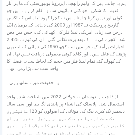
ہم یہ جانتے ہیں کہ ولیم راتھجے، ایریزونا یونیورسٹی کے ماہر آثار
قدیمہ کا شکریہ جو کئی دہائیوں سے وہ کام کر رہے ہیں جو
کوئی اور نہیں کرنا چاہتا۔ اس نے کچرا کھود لیا۔ اس کے ٹکسن
گاربیج پروجیکٹ نے 1987 اور 2000 کی دہائی کے درمیان ایک
درجن سے زیادہ امریکی لینڈ فلز کی کھدائی کی، جس میں دفن
شدہ کچرے کی تہہ کے بعد پرت نکالی گئی۔ ان کی ٹیم نے 2,425
اخبارات برآمد کیے جن میں سے کچھ 1950 کی دہائی کے اب بھی
پڑھنے کے قابل ہیں۔ اور کاغذ کوئی معمولی دریافت نہیں تھا۔ ان
کے کھولے گئے تمام لینڈ فلز میں حجم کے لحاظ سے یہ فضلہ کا
واحد سب سے بڑا زمرہ تھا۔
یہ حقیقت میرے ساتھ رہی۔
لہٰذا جب ہندوستان نے جولائی 2022 میں شناخت شدہ واحد
استعمال شدہ پلاسٹک کی اشیاء پر پابندی لگا دی اور اسی سال
دسمبر تک کیری بیگ کی موٹائی کے اصولوں کو 120 مائیکرون
تک سخت کر دیا تو ملک میں ہر ریٹیل اسٹور اور ای
کامرس کی کھیپ میں کاغذی تھیلوں کا سیلاب آ گیا۔ میں
نے، زیادہ تر لوگوں کی طرح، سوچا کہ یہ ترقی ہے۔