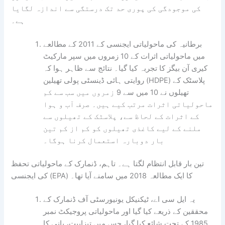
کی موجودگی کی پوری حد تک درستگی سے اندازہ لگایا
ہے۔
برطانیہ کی ماحولیاتی ایجنسی کے 2011 کے مطالعے
میں ماحولیاتی اثرات کے 10 زمروں میں سپر مارکیٹ
کیری آن بیگز کا تجربہ کیا گیا۔ نتائج سے ظاہر ہوا کہ
روایتی ہائی ڈینسٹی پولی تھیلین (HDPE) پلاسٹک کے
تھیلوں نے 10 میں سے 9 زمروں میں سب سے کم
ماحولیاتی اثرات مرتب کیے ہیں۔ صرف آب و ہوا
کے اثرات کے لحاظ سے، پلاسٹک کے تھیلوں سے
ملنے کے لیے کاغذی تھیلوں کو کم از کم تین
بار دوبارہ استعمال کرنا ہوگا۔
تین بار قابل انتظام لگتا ہے۔ تاہم، ڈنمارک کے ماحولیاتی تحفظ
کی ایجنسی (EPA) کا ایک مطالعہ 2018 میں سامنے آیا تھا۔
یہ ایل سی اے، ٹیکنیکل یونیورسٹی آف ڈنمارک کے
محققین کے ذریعے کیا گیا اور ماحولیاتی پروجیکٹ نمبر
1985 کے تحت شائع کیا گیا، جس میں تیزابیت، پانی کا