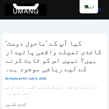
Skip
اردو
to
content
کیا آپ کے ‘ماحول دوست’
کاغذی تھیلے واقعی پائیدار
ہیں؟ نہیں اس کو ثابت کرنے
کے لیے ریاضی موجود ہے۔
By
Shahzad Ali
/
July 8, 2026
کاروباری شراکت داروں کی طرف سے اظہار رائے ان کی
اپنی ہوتی ہے۔
کلیدی ٹیک ویز