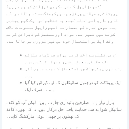
ڈسپوزایبل کے لیے کیوں ڈیزائن کر رہے ہیں؟”
پروڈکٹس، سپلائی چینز، یا پیکیجنگ سسٹم بنانے والے
کاروباری افراد کے لیے، یہ تنظیم نو ایک گیم چینجر
ہے۔ موقع قدرے کم نقصان دہ ڈسپوزایبل مصنوعات تلاش
کرنے میں نہیں ہے۔ مواد اور سسٹمز کو ڈیزائن کرتے
وقت ایک ہی استعمال خود ہی غیر ضروری ہو جاتا ہے۔
زرعی فضلے سے اخذ کردہ مواد جو کھاد بنانے
کے حقیقی معیارات پر پورا اترتے ہیں۔
بند لوپ پیکیجنگ جو استعمال کے بعد واپس آتی
ہے۔
ایک پروڈکٹ کو درجنوں سائیکلوں کے لیے ڈیزائن کیا گیا
ہے، نہ صرف ایک
بازار تیار ہے۔ صارفین پائیداری چاہتے ہیں۔ لیکن آپ کو لائف
سائیکل شواہد سے حمایت یافتہ حل درکار ہیں، نہ کہ بھورے کاغذ
کے تھیلوں پر چھپی ہوئی مارکیٹنگ کاپی۔