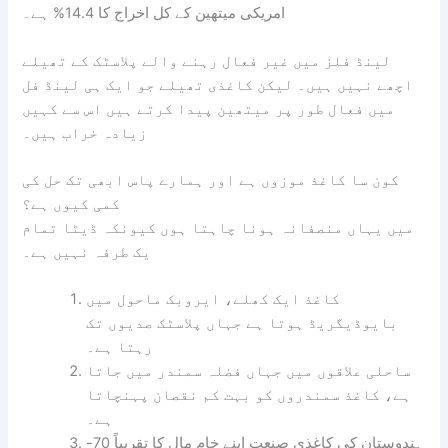
امریکی میتھین کے کل اخراج کا 14.4% ہے۔
لینڈ فلز میں غیر فعال رہنے والے پلاسٹک کے تھیلے
اچھے نہیں ہیں۔ لیکن کاغذی تھیلے جو ایک ہی لینڈ فل
میں فعال طور پر میتھین پیدا کرتے ہیں اس سے کہیں
زیادہ خراب ہیں۔
کون سا کاغذ موزوں ہے اور ہمارے پاس ابھی تک حل کی
کمی کیوں ہے؟
میں یہاں منصفانہ ہونا چاہتا ہوں کیونکہ ڈیٹا تمام
یک طرفہ نہیں ہے۔
کاغذ ایک کھلے، ایروبک ماحول میں
بایوڈیگریڈ ہوتا ہے جہاں پلاسٹک صدیوں تک
رہتا ہے۔
ساحلی علاقوں میں جہاں فضلہ سمندر میں جاتا
ہے، کاغذ سمندروں کو بہت کم نقصان پہنچاتا
ہے۔
ہندوستان کی کاغذی صنعت اپنے خام مال کا تقریباً 70-