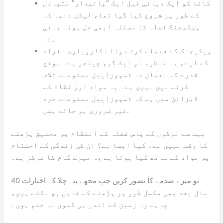
کاغذ کو ایک دہائی قبل ایک "پائیدار” متبادل
کے طور پر شروع کیا گیا تھا، لیکن دنیا کا
پیکیجنگ فضلہ کا مسئلہ ابھی حل ہونا باقی
ہے۔
پیکیجنگ کے فیصلے کرنے والے کاروباری افراد
کے لیے، یہ تنظیم نو ایک گیم چینجر ہے۔ موقع
قدرے کم نقصان دہ ڈسپوزایبل مصنوعات تلاش
کرنے میں نہیں ہے۔ یہ مواد اور نظام کے
ڈیزائن میں ہے کہ ڈسپوزایبل مصنوعات خود
غیر ضروری ہو جاتے ہیں.
بہت سے لوگوں کے پاس فضلہ کے انتظام پر تحقیق پڑھنے
کا وقت نہیں ہے۔ کیا ایسا ہے؟ ان کی زندگی کے اختتام
پر مواد کے ساتھ کیا ہوتا ہے وہ میرے کام کا مرکز ہے۔
تو میرے صدمے کا تصور کریں جب مجھے پتہ چلا کہ اخبارات 40
سال بعد بھی مکمل طور پر پڑھنے کے قابل ہو سکتے ہیں،
چاہے وہ زمین کے اندر ہی کیوں نہ ختم ہوں۔