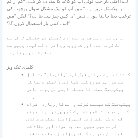
لہذا اگلی بار جب کوئی آپ کو کاغذ کا بیگ دے کر کہے، "کم از کم
یہ پلاسٹک نہیں ہے،” میں آپ کو ایک مشکل سوال پوچھنے کی
ترغیب دینا چاہتا ہوں۔ نہیں "یہ کس چیز سے بنا ہے؟” لیکن "میں
اسے کتنی بار استعمال کروں گا؟”
یہ وہ سوال ہے جو پائیداری تھیٹر کو حقیقی ترقی سے
الگ کرتا ہے۔ اور کاروباری افراد کے لیے، یہیں سے
موقع شروع ہوتا ہے۔
کلیدی ٹیک ویز
کاغذ کو ایک دہائی قبل ایک "پائیدار” متبادل
کے طور پر شروع کیا گیا تھا، لیکن دنیا کا
پیکیجنگ فضلہ کا مسئلہ ابھی حل ہونا باقی
ہے۔
پیکیجنگ کے فیصلے کرنے والے کاروباری افراد
کے لیے، یہ تنظیم نو ایک گیم چینجر ہے۔ موقع
قدرے کم نقصان دہ ڈسپوزایبل مصنوعات تلاش
کرنے میں نہیں ہے۔ یہ مواد اور نظام کے
ڈیزائن میں ہے کہ ڈسپوزایبل مصنوعات خود