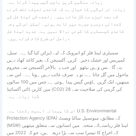
زیادہ سنگین گرین ہاؤس گیس پیدا کرتا ہے۔
زیادہ تر لوگوں کا خیال ہے کہ کاغذی تھیلے تلف کرنے
کے بعد تیزی سے گل جاتے ہیں۔ رتھجے کی لینڈ فل کی
کھدائی دوسری صورت میں ثابت ہوئی۔ لیکن اس کی وجہ
کاغذی کیمسٹری کا کوئی نرالا نہیں ہے۔ جدید لینڈ فل
دراصل اس طرح کام کرتے ہیں۔
سینیٹری لینڈ فلز کو انیروبک کے لیے ڈیزائن کیا گیا ہے۔ سیل،
کمپریس اور خشک ذخیرہ کریں. آکسیجن کے بغیر کاغذ کھاد نہیں
بنے گا۔ بس وہیں بیٹھو۔ اور جب یہ بالآخر آکسیجن سے محروم
ماحول میں گل جاتا ہے، تو یہ صرف غائب نہیں ہوتا ہے۔ اس سے
میتھین، ایک گرین ہاؤس گیس پیدا ہوتی ہے جس میں 100 سالوں
میں کاربن ڈائی آکسائیڈ (CO2) کی گرمی کی صلاحیت سے 28
گنا زیادہ ہے۔
اس کا پیمانہ اہمیت رکھتا ہے۔ U.S. Environmental
Protection Agency (EPA) کے مطابق، میونسپل سالڈ ویسٹ
(MSW) لینڈ فلز ریاستہائے متحدہ میں انسانوں سے متعلق میتھین
کے اخراج کا تیسرا سب سے بڑا ذریعہ ہیں، جو کہ 2022 میں