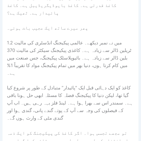
کاغذ قدرتی ہے۔ کاغذ بایوڈیگریڈیبل ہے۔ کاغذ
پائیدار ہے۔ ٹھیک ہے؟
پھر میرے ساتھ ایک عجیب بات ہوئی۔
میں نے نمبر دیکھے۔ عالمی پیکیجنگ انڈسٹری کی مالیت 1.2
ٹریلین ڈالر سے زیادہ ہے۔ کاغذی پیکیجنگ سیکٹر کی مالیت 370
بلین ڈالر سے زیادہ ہے۔ بائیوپلاسٹک پیکیجنگ، جس صنعت میں
میں کام کرتا ہوں، دنیا بھر میں تمام پیکیجنگ مواد کا تقریباً 1%
ہے۔
کاغذ کو ایک دہائی قبل ایک "پائیدار” متبادل کے طور پر شروع کیا
گیا تھا، لیکن دنیا کا پیکیجنگ فضلہ کا مسئلہ ابھی حل ہونا باقی
ہے۔ سمندر اس سے بھرا ہوا ہے۔ لینڈ فلز بہہ رہی ہیں۔ اب آپ
کے فیصلوں کی وجہ سے آپ کے پوتے گندے پانی، گندی ہوا اور
گندی مٹی کے وارث ہوں گے۔
تو مجھے تجسس ہوا۔ اگر کاغذ کی پیکیجنگ کو ایک ذمہ
دار انتخاب کے طور پر طویل عرصے سے قائم کیا گیا ہے،