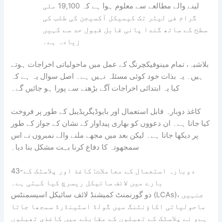
لینے والے مطالعے سے معلوم ہوا ہے کہ 19,100 ملی
گرام فی لیٹر تک کیمیکل آکسیجن کی طلب کی
سطح کے ساتھ گندا پانی قابل قبول حد سے کہیں
زیادہ ہے۔
بلاشبہ، تمام مینوفیکچرنگ کے عمل میں ماحولیاتی اخراجات ہوتے
ہیں۔ یہ بذات خود کوئی مسئلہ نہیں ہے۔ اصل سوال یہ ہے کہ
کیا یہ ابتدائی اخراجات آگے بڑھنے سے پورا ہو جائیں گے۔
کاغذ دوبارہ قابل استعمال اور بایوڈیگریڈیبل کے طور پر فروخت
کیا جاتا ہے۔ ان دعووں کو بھاری پیداوار کے نشان کے جواز کے طور
پر دیکھا جاتا ہے۔ لیکن بعد میں مجھے ملنے والے نمبروں نے اس
سمجھوتہ کا دفاع کرنا بہت مشکل بنا دیا۔
43-دوبارہ استعمال کے معاملات: کاغذ اور پلاسٹک کے
بارے میں لائف سائیکل ریسرچ کیا کہتی ہے۔
دو گورنمنٹ کمیشنڈ لائف سائیکل اسیسمنٹس (LCAs)، جنہیں
ماحولیاتی اکاؤنٹنگ میں گولڈ اسٹینڈرڈ سمجھا جاتا
ہے، نے پلاسٹک کے تھیلوں کے مقابلے میں کاغذی تھیلوں