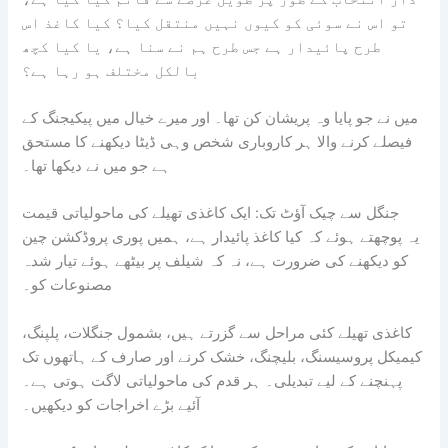
تو اس نے سوئی کو کیوں نہیں منتقل کیا؟ کیا کاغذ اس
طرح پائیدار ہے جس طرح ہم نے سنا ہے، یا کیا کچھ
بالکل مختلف ہو رہا ہے؟
میں نے جو پایا وہ پریشان کن تھا۔ اور میرے خیال میں پیکیجنگ کے
فیصلے کرنے والا ہر کاروباری شخص وہی ڈیٹا دیکھنے کا مستحق
ہے جو میں نے دیکھا تھا۔
جنگل سے چیک آؤٹ تک: ایک کاغذی تھیلے کی ماحولیاتی قیمت
یہ پوچھتے ہوئے کہ کیا کاغذ پائیدار ہے، ہمیں پوری پروڈکشن چین
کو دیکھنے کی ضرورت ہے، نہ کہ شیلف پر بیٹھے ہوئے تیار شدہ
مصنوعات کو۔
کاغذی تھیلے کئی مراحل سے گزرتے ہیں، بشمول جنگلات، پلپنگ،
کیمیکل پروسیسنگ، بلیچنگ، خشک کرنے اور صارف کے ہاتھوں تک
پہنچنے کے لیے تبدیلی۔ ہر قدم کی ماحولیاتی لاگت ہوتی ہے۔
آئیے بڑے اخراجات کو دیکھیں۔