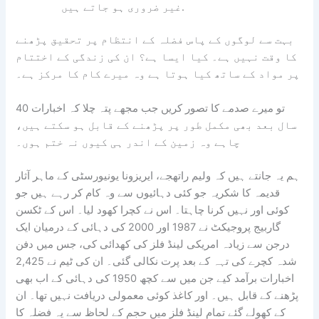
غیر ضروری ہو جاتے ہیں.
بہت سے لوگوں کے پاس فضلہ کے انتظام پر تحقیق پڑھنے
کا وقت نہیں ہے۔ کیا ایسا ہے؟ ان کی زندگی کے اختتام
پر مواد کے ساتھ کیا ہوتا ہے وہ میرے کام کا مرکز ہے۔
تو میرے صدمے کا تصور کریں جب مجھے پتہ چلا کہ اخبارات 40
سال بعد بھی مکمل طور پر پڑھنے کے قابل ہو سکتے ہیں،
چاہے وہ زمین کے اندر ہی کیوں نہ ختم ہوں۔
ہم یہ جانتے ہیں کہ ولیم راتھجے، ایریزونا یونیورسٹی کے ماہر آثار
قدیمہ کا شکریہ جو کئی دہائیوں سے وہ کام کر رہے ہیں جو
کوئی اور نہیں کرنا چاہتا۔ اس نے کچرا کھود لیا۔ اس کے ٹکسن
گاربیج پروجیکٹ نے 1987 اور 2000 کی دہائی کے درمیان ایک
درجن سے زیادہ امریکی لینڈ فلز کی کھدائی کی، جس میں دفن
شدہ کچرے کی تہہ کے بعد پرت نکالی گئی۔ ان کی ٹیم نے 2,425
اخبارات برآمد کیے جن میں سے کچھ 1950 کی دہائی کے اب بھی
پڑھنے کے قابل ہیں۔ اور کاغذ کوئی معمولی دریافت نہیں تھا۔ ان
کے کھولے گئے تمام لینڈ فلز میں حجم کے لحاظ سے یہ فضلہ کا