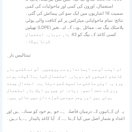
استعمال، اوزون کی کمی اور ماحولیات کی کمی
سمیت 16 اشاریوں میں ایک سو کی پیمائش کی گئی۔
نتائج: تمام ماحولیاتی میٹرکس پر کم کثافت والی پولی
تھیلین (LDPE) پلاسٹک بیگ سے مماثل ہونے کے لیے بغیر
کسی کاغذ کے بیگ کو 43 بار دوبارہ استعمال
کرنا ہوگا۔
تینتالیس بار۔
اب اپنے آپ سے ایمانداری سے پوچھیں۔ آپ نے کتنی بار
کاغذی تھیلوں کو دوبارہ استعمال کیا ہے؟ گیلے ہونے
پر، یہ اپنی ساختی سالمیت کھو دیتا ہے۔ اعتدال پسند
وزن کے تحت آنسو۔ زیادہ تر چیزیں ایک بار استعمال
ہوتی ہیں اور پھر سیدھی کوڑے دان میں جاتی ہیں۔
یہ ان کہانیوں کے درمیان فاصلہ ہے جو ہم خود کو سناتے ہیں اور
اعداد و شمار اصل میں کیا کہتا ہے کہ آیا کاغذ پائیدار ہے یا نہیں۔