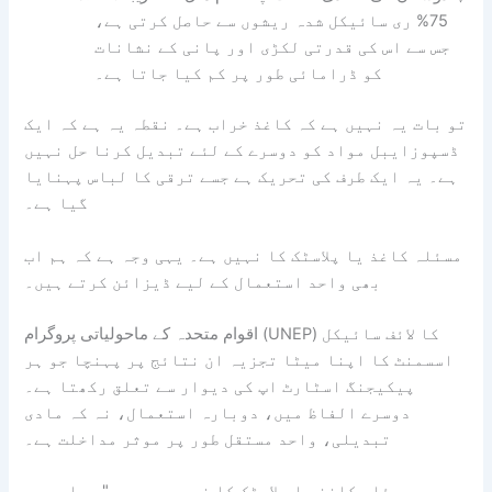
75% ری سائیکل شدہ ریشوں سے حاصل کرتی ہے،
جس سے اس کی قدرتی لکڑی اور پانی کے نشانات
کو ڈرامائی طور پر کم کیا جاتا ہے۔
تو بات یہ نہیں ہے کہ کاغذ خراب ہے۔ نقطہ یہ ہے کہ ایک
ڈسپوزایبل مواد کو دوسرے کے لئے تبدیل کرنا حل نہیں
ہے۔ یہ ایک طرف کی تحریک ہے جسے ترقی کا لباس پہنایا
گیا ہے۔
مسئلہ کاغذ یا پلاسٹک کا نہیں ہے۔ یہی وجہ ہے کہ ہم اب
بھی واحد استعمال کے لیے ڈیزائن کرتے ہیں۔
اقوام متحدہ کے ماحولیاتی پروگرام (UNEP) کا لائف سائیکل
اسسمنٹ کا اپنا میٹا تجزیہ ان نتائج پر پہنچا جو ہر
پیکیجنگ اسٹارٹ اپ کی دیوار سے تعلق رکھتا ہے۔
دوسرے الفاظ میں، دوبارہ استعمال، نہ کہ مادی
تبدیلی، واحد مستقل طور پر موثر مداخلت ہے۔
مسئلہ کاغذ یا پلاسٹک کا نہیں ہے۔ یہ "ہم اب بھی