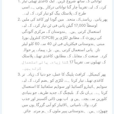
توانائی کے ساتھ شروع کریں۔ ایک کاغذی تھیلی تیار
کرنے کے لیے تقریباً چار گنا توانائی درکار ہوتی ہے اسی
طرح کے پلاسٹک بیگ کو تیار کرنے کے لیے۔
پھر پانی۔ ریاستہائے متحدہ میں گودا اور کاغذ کی ملیں
اوسطاً 17,000 گیلن پانی فی ٹن تیار کرنے کے لیے
استعمال کرتی ہیں۔ ہندوستان کے مرکزی آلودگی
کنٹرول بورڈ (CPCB) کی رپورٹ کے مطابق لکڑی پر
مبنی ہندوستانی فیکٹریاں فی ٹن 40 سے 60 کلو لیٹر
تازہ پانی استعمال کرتی ہیں۔ بڑے پیمانے پر حوالہ
کردہ صنعت کے مقابلے کے مطابق، کاغذی تھیلے پلاسٹک
کے تھیلوں سے تقریباً 17 گنا زیادہ پانی استعمال
کرتے ہیں۔
پھر کیمیکل۔ کرافٹ پلپنگ کا عمل، جو دنیا کے زیادہ تر
کاغذی تھیلے تیار کرتا ہے، لکڑی کو ہضم کرنے کے لیے
سوڈیم ہائیڈرو آکسائیڈ اور سوڈیم سلفائیڈ کا استعمال
کرتا ہے۔ یہاں تک کہ بلیچنگ کے جدید طریقے جو بنیادی
کلورین سے بچتے ہیں وہ اب بھی ڈائی آکسینز اور جذب
کرنے والے نامیاتی ہالائیڈز کو آبی گزرگاہوں میں
چھوڑتے ہیں۔ ہندوستانی پیپر ملوں کے ہم مرتبہ جائزہ