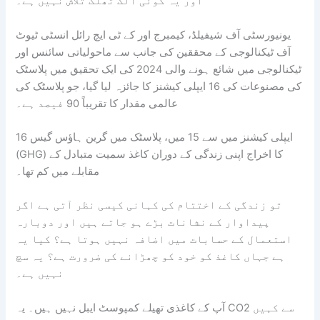
اور یہ کوئی الگ تھلگ تلاش نہیں ہے۔
یونیورسٹی آف شیفیلڈ، کیمبرج اور کے ٹی ایچ رائل انسٹی ٹیوٹ
آف ٹیکنالوجی کے محققین کی جانب سے ماحولیاتی سائنس اور
ٹیکنالوجی میں شائع ہونے والی 2024 کی ایک تحقیق میں پلاسٹک
کی مصنوعات کی 16 ایپلی کیشنز کا جائزہ لیا گیا، جو پلاسٹک کی
عالمی مقدار کا تقریباً 90 فیصد ہے۔
16 ایپلی کیشنز میں سے 15 میں، پلاسٹک میں گرین ہاؤس گیس
(GHG) کا اخراج اپنی زندگی کے دوران کاغذ سمیت متبادل کے
مقابلے میں کم تھا۔
تو زندگی کے اختتام کی کہانی کیسی نظر آتی ہے اگر
پیداوار کے نشانات بڑے ہو جاتے ہیں اور دوبارہ
استعمال کے حسابات میں اضافہ نہیں ہوتا ہے؟ کیا یہ
ہے جہاں کاغذ کو خود کو چھڑانے کی ضرورت ہے؟ یہ سچ
نہیں ہے۔
آپ کے کاغذی تھیلے کمپوسٹ ایبل نہیں ہیں۔ یہ CO2 سے کہیں