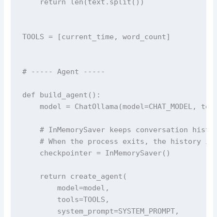
    return len(text.split())

TOOLS = [current_time, word_count]

# ----- Agent -----

def build_agent():

    model = ChatOllama(model=CHAT_MODEL, temp
    # InMemorySaver keeps conversation histor
    # When the process exits, the history is 
    checkpointer = InMemorySaver()

    return create_agent(

        model=model,

        tools=TOOLS,

        system_prompt=SYSTEM_PROMPT,
