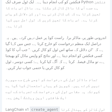
فنکشن کو کب انجام دینا ہے۔ ایک ٹول صرف ایک Python فنکشن
ہے جسے آپ کا ماڈل کال کر سکتا ہے۔ ماڈل اس بات کا
تعین کرتا ہے کہ کب کال کرنی ہے اور کن دلائل کو پاس
کرنا ہے۔ اس بات کا تعین کریں کہ ٹول اصل میں کیا
کرتا ہے۔
اندرونی طور پر، ماڈلز براہ راست کوڈ پر عمل نہیں کرتے ہیں۔ یہ
دراصل ایک منظم درخواست کو خارج کرتا ہے جس میں کہا گیا
ہے کہ "ان دلائل کے ساتھ اس ٹول کو کال کریں۔” جب آپ کا کوڈ
کسی فنکشن کو انجام دیتا ہے اور نتائج کو واپس ماڈل کو بھیجتا
ہے، تو ماڈل فیصلہ کرتا ہے کہ آگے کیا کرنا ہے: کسی دوسرے ٹول
کو کال کریں یا حتمی جواب تیار کریں۔
تمام ماڈلز ٹول کی درخواست کو اچھی طرح سے سپورٹ
نہیں کرتے ہیں۔ کیوین کو یہاں استعمال کیا گیا ہے
کیونکہ یہ مقامی ٹول کی درخواست کے تجربات کے لیے
ایک طاقتور اوپن ویٹنگ آپشن ہے۔
ٹول کالز کو ہینڈل کرتا
create_agent
LangChain v1