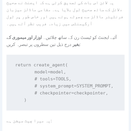
یہ لائن اس بات کی تصدیق کرتی ہے کہ ایجنٹ نے صحیح
دلائل کے ساتھ صحیح ٹول بلایا ہے۔ مقامی ماڈلز میزبان
فرنٹیئر ماڈلز سے چھوٹے ہوتے ہیں اور خاص طور پر ٹول
آرگیمنٹس میں زیادہ فریب نظر آتے ہیں۔
آئیے ایجنٹ کو ٹیسٹ رن کے ساتھ چلائیں۔
اوزار اور میموری کے
درج ذیل تین سطروں پر تبصرہ کریں:
بغیر
return create_agent(

        model=model,

        # tools=TOOLS,

        # system_prompt=SYSTEM_PROMPT,

        # checkpointer=checkpointer,

یہ میرا چیٹ سیشن ہے: