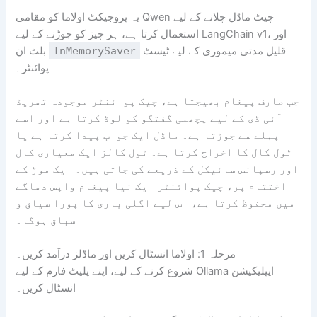
یہ پروجیکٹ اولاما کو مقامی Qwen چیٹ ماڈل چلانے کے لیے
استعمال کرتا ہے، ہر چیز کو جوڑنے کے لیے LangChain v1، اور
قلیل مدتی میموری کے لیے ٹیسٹ
InMemorySaver
بلٹ ان
پوائنٹر۔
جب صارف پیغام بھیجتا ہے، چیک پوائنٹر موجودہ تھریڈ
آئی ڈی کے لیے پچھلی گفتگو کو لوڈ کرتا ہے اور اسے
پہلے سے جوڑتا ہے۔ ماڈل ایک جواب پیدا کرتا ہے یا
ٹول کال کا اخراج کرتا ہے۔ ٹول کالز ایک معیاری کال
اور رسپانس سائیکل کے ذریعے کی جاتی ہیں۔ ایک موڑ کے
اختتام پر، چیک پوائنٹر ایک نیا پیغام واپس دھاگے
میں محفوظ کرتا ہے، اس لیے اگلی باری کا پورا سیاق و
سباق ہوگا۔
مرحلہ 1: اولاما انسٹال کریں اور ماڈلز درآمد کریں۔
شروع کرنے کے لیے، اپنے پلیٹ فارم کے لیے Ollama ایپلیکیشن
انسٹال کریں۔