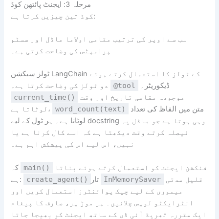
مرحلہ 3: ایجنٹ پائتھن کوڈ
کوڈ تین چیزیں کرتا ہے:
سب سے اوپر کی ترتیب مقامی اولاما ماڈل اور سسٹم
پرامپٹس کی وضاحت کرتی ہے۔
ٹولز سیکشن LangChain کے ٹولز کا استعمال کرتے ہوئے
ڈیکوریٹر۔
@tool
دو ٹولز کی وضاحت کرتا ہے۔
موجودہ مقامی تاریخ اور وقت
current_time()
متن میں الفاظ کی تعداد
word_count(text)
لوٹاتا ہے،
لوٹاتا ہے۔ ہر ٹول کے لیے docstring وہی ہوتا ہے جو ماڈل یہ
فیصلہ کرتے وقت دیکھتا ہے کہ اسے کال کرنا ہے یا
نہیں، اس لیے اس کی پیشکش اہم ہے۔
فنکشن ایجنٹ کو استعمال کرتے ہوئے بناتا
main()
کہ
قلیل مدتی
InMemorySaver
تار
create_agent()
ہے:
میموری کے لیے چیک پوائنٹرز استعمال کریں اور
انٹرایکٹو لوپس چلائیں۔ ہر موڑ پر، صارف کا پیغام
ایک مقررہ تھریڈ آئی ڈی کے ساتھ ایجنٹ کو بھیجا جاتا