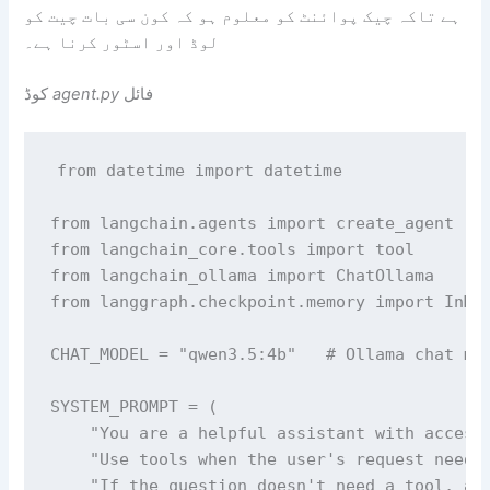
ہے تاکہ چیک پوائنٹ کو معلوم ہو کہ کون سی بات چیت کو
لوڈ اور اسٹور کرنا ہے۔
فائل
agent.py
کوڈ
from datetime import datetime

from langchain.agents import create_agent

from langchain_core.tools import tool

from langchain_ollama import ChatOllama

from langgraph.checkpoint.memory import InMem
CHAT_MODEL = "qwen3.5:4b"   # Ollama chat mod
SYSTEM_PROMPT = (

    "You are a helpful assistant with access 
    "Use tools when the user's request needs 
    "If the question doesn't need a tool, ans