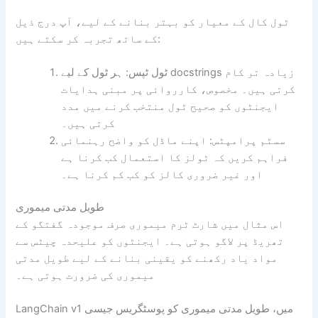
ٹول کال کے معیار کو بہتر بنانے کے لیے، آپ درج ذیل
کے ساتھ تجربہ کر سکتے ہیں:
ٹول ٹپس: ہر ٹول کے لیے docstrings زیادہ تر کام
کرتی ہیں۔ مخصوص، کارروائی پر مبنی ہدایات
ایجنٹوں کو صحیح ٹول منتخب کرنے میں مدد
کرتی ہیں۔
سسٹم پرامپٹس: اپنے ماڈل کو واضح رہنمائی
فراہم کریں کہ ٹولز کا استعمال کب کرنا ہے
اور غیر ضروری کالز کو کب کم کرنا ہے۔
طویل مدتی میموری
اس مثال میں شارٹ ٹرم میموری صرف موجودہ گفتگو کے
تھریڈ پر لاگو ہوتی ہے۔ ایجنٹوں کو علیحدہ چیٹس سے
مواد یاد رکھنے کو یقینی بنانے کے لیے طویل مدتی
میموری کی ضرورت ہوتی ہے۔
LangChain v1 میں، طویل مدتی میموری کو پوسٹگریس جیسی