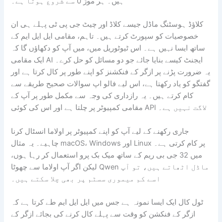
ہیں۔ ہر موڑ 0 سے شروع ہوتا ہے۔
کلاؤڈ ہوسٹنگ ماڈل جیسے کلاڈ اور چیٹ جی پی ٹی پہلے ہی ان
خصوصیات کو سپورٹ کرتے ہیں۔ تاہم، مقامی ایل ایل ایم کے
ساتھ ایسا نہیں ہے۔ اس ٹیوٹوریل میں، میں آپ کو دکھاؤں گا کہ
ایک مقامی AI ایجنٹ کیسے بنایا جائے جو دو مسائل کو حل کرے۔
یہ ضرورت پڑنے پر ازگر کے فنکشنز کو اپنے طور پر کال کرتا ہے اور
گفتگو کو یاد رکھتا ہے، اس لیے فالو اپ سوالات صحیح طریقے سے
کام کرتے ہیں۔ یہ رازداری کی وجہ سے مکمل طور پر آپ کے
مقامی کمپیوٹر پر چلتا ہے اور اس کی کوئی API لاگت نہیں ہے۔
جاری رکھنے کے لیے آپ کو اپنے کمپیوٹر پر اولاما انسٹال کرنا
چاہیے۔ یہ مثال macOS، Windows اور Linux پر کام کرتی ہے۔
میں 32 جی بی ریم کے ساتھ میک بک پرو استعمال کر رہا ہوں،
لیکن اگر آپ اولاما سے چھوٹا Qwen ماڈل اٹھاتے ہیں، تو آپ
اسے کم میموری سسٹم پر بھی چلا سکتے ہیں۔
ٹول کال ایک ایسا نمونہ ہے جس میں ایل ایل ایم طے کرتا ہے کہ
ازگر کے فنکشن کو وقت سے پہلے کال کرنے کی بجائے ازگر کے