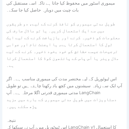
میموری اسٹور میں محفوظ کیا جاتا ہے تاکہ اسے مستقبل کی
بات چیت میں دوبارہ حاصل کیا جا سکے۔
طویل مدتی میموری کو نافذ کرنے کے لیے، دو طریقوں
میں سے ایک استعمال کریں۔ یا تو ماڈل صارف کی
معلومات کو ذخیرہ کرنے اور بازیافت کرنے کے لیے ایک
ٹول کا استعمال کرتا ہے، یا ایجنٹ نام اور جوابی
ترجیحات جیسے حقائق کو خود بخود ذخیرہ کرنے کے لیے
مڈل ویئر یا آس پاس کے پائتھون کوڈ کا استعمال کرتا
ہے۔
اس ٹیوٹوریل کے لیے مختصر مدت کی میموری مناسب ہے۔ اگر
آپ ایک سے زیادہ سیشنوں میں کچھ یاد رکھنا چاہتے ہیں تو طویل
مدتی میموری قدرتی اگلا مرحلہ ہے۔ آپ LangChain
دستاویزات میں طویل مدتی میموری کے بارے میں مزید
پڑھ سکتے ہیں۔
نتیجہ
اس ٹیوٹوریل میں، آپ نے سیکھا کہ LangChain v1 کا استعمال