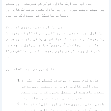
ہے۔ آپ اسے ایک ماڈل، ٹولز کی فہرست، اور سسٹم
پرامپٹس دیتے ہیں، اور یہ ماڈل مکمل ہونے تک کال اور
رسپانس سائیکل کو ہینڈل کرتا ہے۔
ایل ایل ایم میں میموری کیا ہے؟
ایل ایل ایم بے وطن ہے۔ ہر کال پوری گفتگو کو بطور ان
پٹ بھیجتی ہے اور ماڈل صرف اس ان پٹ کی بنیاد پر جواب
دیتا ہے۔ ایجنٹ کی "میموری” صرف وہ پیٹرن ہے جسے وہ
اگلی کال پر ماڈل کو واپس بھیجنے کے لیے منتخب کرتا
ہے۔
اصل میں دو اہم اقسام ہیں:
شارٹ ٹرم میموری موجودہ گفتگو کا ریکارڈ
ہے۔ اگلی کال پر دوبارہ بھیجنا وہی ہے جو
متعدد بات چیت کو مستقل محسوس کرتا ہے۔ سیشن
ختم ہونے پر یہ غائب ہو جاتا ہے۔
طویل مدتی میموری حقائق اور ماضی کے تبادلے
ہیں جو آپ تمام سیشنوں میں بتانا چاہتے ہیں۔