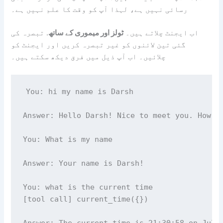
رسائی نہیں ہے، لہذا آپ کو وقت کا علم نہیں ہے۔
اب ایجنٹ چلاتے ہیں۔
ٹولز اور میموری کے ساتھ
. تبصرہ کی
گئی تین لائنوں کو غیر تبصرہ کریں اور ایجنٹ کو
چلائیں۔ اب آپ ذیل میں فرق دیکھ سکتے ہیں۔
You: hi my name is Darsh

Answer: Hello Darsh! Nice to meet you. How ca
You: What is my name

Answer: Your name is Darsh!

You: what is the current time

[tool call] current_time({})

Answer: The current time is 21:30:58 on July 