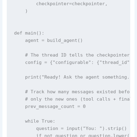
        checkpointer=checkpointer,

    )

def main():

    agent = build_agent()

    # The thread ID tells the checkpointer wh
    config = {"configurable": {"thread_id": "
    print("Ready! Ask the agent something. It
    # Track how many messages existed before 
    # only the new ones (tool calls + final a
    prev_message_count = 0

    while True:

        question = input("You: ").strip()

        if not question or question.lower() =