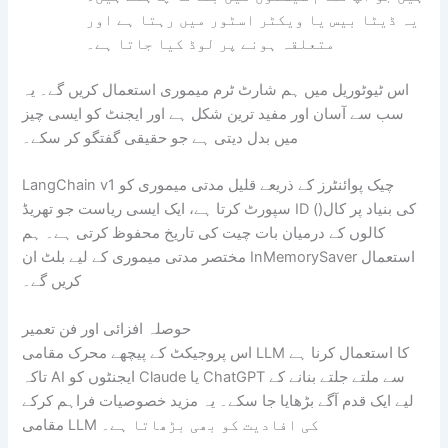
یہ ڈیٹا بیس یا ویکٹر اسٹور میں رہتا ہے اور
متعلقہ ہونے پر لوڈ کیا جاتا ہے۔
اس ٹیوٹوریل میں ہم شارٹ ٹرم میموری استعمال کریں گے۔ یہ
سب سے آسان اور مفید ترین شکل ہے اور ایجنٹ کو ایسی چیز
میں بدل دیتی ہے جو حقیقی گفتگو کر سکے۔
LangChain v1 چیک پوائنٹرز کے ذریعے قلیل مدتی میموری کو
سپورٹ کرتا ہے، ایک ایسی ریاست جو تھریڈ ID کی بنیاد پر کال()
کالوں کے درمیان بات چیت کی تاریخ محفوظ کرتی ہے۔ ہم
مختصر مدتی میموری کے لیے بلٹ ان InMemorySaver استعمال
کریں گے۔
حوصلہ افزائی اور فن تعمیر
اس پروجیکٹ کے پیچھے محرک مقامی LLM کا استعمال کرنا ہے
تاکہ AI ایجنٹوں کو Claude یا ChatGPT سے ملتے جلتے بنانے کے
لیے ایک قدم آگے بڑھایا جا سکے۔ یہ مزید خصوصیات فراہم کرکے
مقامی LLM کی افادیت کو بھی بڑھاتا ہے۔