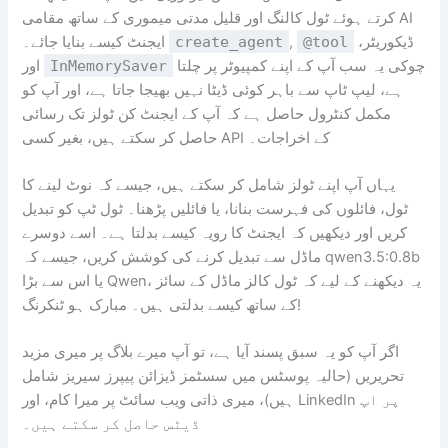
کرتے ہوئے ٹول کالنگ اور قلیل مدتی میموری کے ساتھ مقامی AI
ڈیکوریٹر،
@tool
,
create_agent
ایجنٹ کیسے بنایا جائے۔
چوکی یہ سب آپ کے اپنے کمپیوٹر پر چلتا
InMemorySaver
اور
ہے، لیپ ٹاپ سے باہر کوئی ڈیٹا نہیں بھیجا جاتا ہے، اور آپ کو
مکمل کنٹرول حاصل ہے کہ آپ کے ایجنٹ کن ٹولز تک رسائی
حاصل کر سکتے ہیں، بغیر کسی API کے اخراجات۔
یہاں آپ اپنے ٹولز شامل کر سکتے ہیں، جیسے کہ نوٹ لینے کا
ٹول، فائلوں کی فہرست بنانا، یا فائلیں پڑھنا۔ ٹول ٹپ کو تبدیل
کریں اور دیکھیں کہ ایجنٹ کا رویہ کیسے بدلتا ہے۔ اسے دوسرے
ماڈل سے تبدیل کرنے کی کوشش کریں، جیسے کہ qwen3.5:0.8b
یا اس سے بڑا Qwen، یہ دیکھنے کے لیے کہ ٹول کالز ماڈل کے سائز
کے ساتھ کیسے بدلتی ہیں۔ مبارک ہو ٹنکرنگ!
اگر آپ کو یہ سبق پسند آیا ہے، تو آپ میرے بلاگ پر میری مزید
تحریریں (حالیہ پوسٹس میں سسٹمز ڈیزائن پیپرز سیریز شامل
ہیں)، میری ذاتی ویب سائٹ پر میرا کام، اور LinkedIn پر اپ
ڈیٹس حاصل کر سکتے ہیں۔