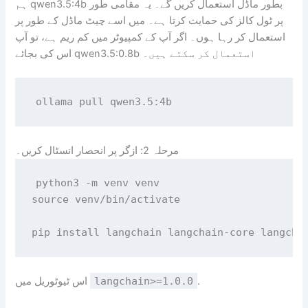
ہم qwen3.5:4b بطور ماڈل استعمال کریں گے۔ یہ مقامی طور
پر ٹول کالز کی حمایت کرتا ہے۔ میں اسے چیٹ ماڈل کے طور پر
استعمال کر رہا ہوں۔ اگر آپ کے کمپیوٹر میں کم ریم ہے، تو آپ
اس کی بجائے qwen3.5:0.8b استعمال کر سکتے ہیں۔
مرحلہ 2: ازگر پر انحصار انسٹال کریں۔
python3 -m venv venv

source venv/bin/activate 

.
langchain>=1.0.0
اس ٹیوٹوریل میں