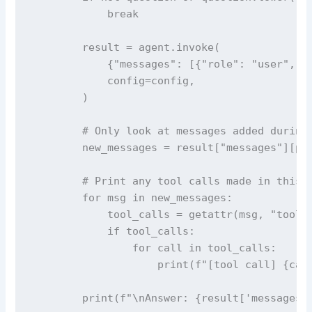
            break

        result = agent.invoke(

            {"messages": [{"role": "user", "c
            config=config,

        )

        # Only look at messages added during 
        new_messages = result["messages"][pre
        # Print any tool calls made in this t
        for msg in new_messages:

            tool_calls = getattr(msg, "tool_c
            if tool_calls:

                for call in tool_calls:

                    print(f"[tool call] {call
        print(f"\nAnswer: {result['messages']