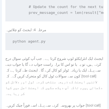
        # Update the count for the next turn.
مرحلہ 4: ایجنٹ کو چلائیں۔
ایجنٹ ایک انٹرایکٹو لوپ شروع کرتا ہے۔ جب آپ کوئی سوال درج
کرتے ہیں، تو یہ یا تو اس کا براہ راست جواب دے گا یا جواب دینے
سے پہلے ایک یا زیادہ ٹولز کو کال کرے گا۔ ایجنٹ طے کرتا ہے کہ
کون سے سوالات ٹول کال کو متحرک کریں گے۔ کہ [tool call]
لائنیں ایجنٹ کے ذریعہ منتخب کردہ ٹول اور دلائل کو
دکھاتی ہیں، تاکہ آپ دیکھ سکیں کہ ایجنٹ اصل میں کیا
کر رہا ہے۔
جواب پر بھروسہ کرنے سے پہلے اسے فوراً چیک کریں۔ [tool call]