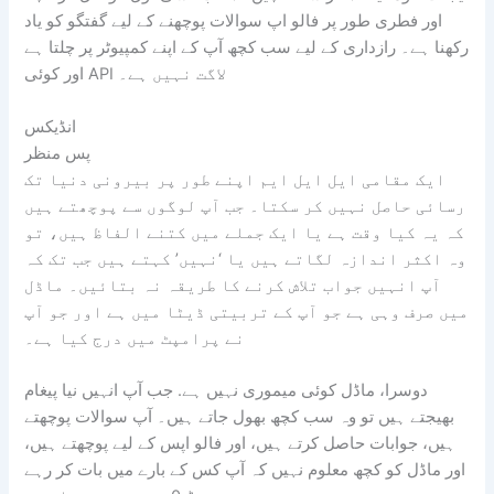
اور فطری طور پر فالو اپ سوالات پوچھنے کے لیے گفتگو کو یاد
رکھنا ہے۔ رازداری کے لیے سب کچھ آپ کے اپنے کمپیوٹر پر چلتا ہے
اور کوئی API لاگت نہیں ہے۔
انڈیکس
پس منظر
ایک مقامی ایل ایل ایم اپنے طور پر بیرونی دنیا تک
رسائی حاصل نہیں کر سکتا۔ جب آپ لوگوں سے پوچھتے ہیں
کہ یہ کیا وقت ہے یا ایک جملے میں کتنے الفاظ ہیں، تو
وہ اکثر اندازہ لگاتے ہیں یا ‘نہیں’ کہتے ہیں جب تک کہ
آپ انہیں جواب تلاش کرنے کا طریقہ نہ بتائیں۔ ماڈل
میں صرف وہی ہے جو آپ کے تربیتی ڈیٹا میں ہے اور جو آپ
نے پرامپٹ میں درج کیا ہے۔
دوسرا، ماڈل کوئی میموری نہیں ہے. جب آپ انہیں نیا پیغام
بھیجتے ہیں تو وہ سب کچھ بھول جاتے ہیں۔ آپ سوالات پوچھتے
ہیں، جوابات حاصل کرتے ہیں، اور فالو اپس کے لیے پوچھتے ہیں،
اور ماڈل کو کچھ معلوم نہیں کہ آپ کس کے بارے میں بات کر رہے