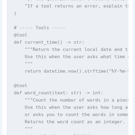
    "If a tool returns an error, explain the 
)

# ----- Tools -----

@tool

def current_time() -> str:

    """Return the current local date and time
    Use this when the user asks what time or 
    """

    return datetime.now().strftime("%Y-%m-%d 
@tool

def word_count(text: str) -> int:

    """Count the number of words in a piece o
    Use this when the user asks how long a pi
    or asks you to count the words in somethi
    Returns the word count as an integer.

    """
