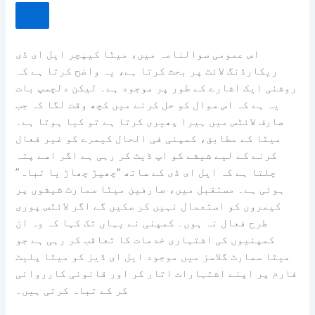
اس عمومی سوالنامہ میں، میٹا کیپچر ایل ای ڈی
ریکارڈنگ لائٹ پر بحث کرتا ہے، یہ واضح کرتا ہے کہ
روشنی ایک اشارے کے طور پر موجود ہے۔ لیکن دلچسپ بات
یہ ہے کہ اس سوال کو حل کرنے میں کچھ وقت لگا کہ جب
صارف لائٹس میں ہیرا پھیری کرتا ہے تو کیا ہوتا ہے۔
میٹا کے مطابق، کمپنی فی الحال کیمرے کو غیر فعال
کرنے کے لیے شیشے کو اپ ڈیٹ کر رہی ہے اگر اسے پتہ
چلتا ہے کہ ایل ای ڈی کے ساتھ "چھیڑ چھاڑ یا تباہ”
ہوئی ہے۔ مستقبل میں، صارفین میٹا سمارٹ شیشوں پر
کیمروں کو استعمال نہیں کر سکیں گے اگر لائٹس پوری
طرح فعال نہ ہوں۔ کمپنی نے یہاں تک کہا کہ وہ ان
کمپنیوں کی اشتہاری خدمات کا تعاقب کر رہی ہے جو
میٹا سمارٹ گلاسز میں موجود ایل ای ڈیز کو میٹا پلیٹ
فارم پر اپنے اشتہارات اتار کر اور قانونی کارروائی
کر کے تباہ کرتی ہیں۔