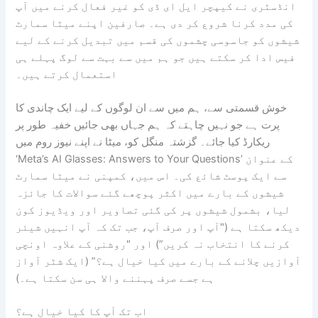
انڈسٹری نے کیپچر ایل ای ڈی کو غیر فعال کرنے میں آپ
کی مدد کرنا شروع کر دی ہے۔ صارفین اپنے میٹا سمارٹ
شیشوں کو جاسوسی چشموں کی قسم میں تبدیل کرنے کے لیے
فیس ادا کر سکتے ہیں جو ہم میں سے بہت سے لوگ پہلے ہی
استعمال کرتے ہیں۔
خوش قسمتی سے، ہم میں سے ان لوگوں کے لیے ایک چاندی کا
پرت ہے جو نہیں چاہتے کہ ہم جہاں بھی جائیں خفیہ طور پر
ریکارڈ کیا جائے۔ گزشتہ منگل کو، میٹا نے اپنے نیوز روم میں
‘Meta’s AI Glasses: Answers to Your Questions’ کے عنوان
سے ایک پوسٹ شائع کی۔ اس میں، کمپنی نے میٹا سمارٹ
شیشوں کے بارے میں اکثر پوچھے گئے سوالات کا جائزہ
لیا، بشمول شیشوں پر کی گئی تصاویر اور ویڈیوز کون
دیکھ سکتا ہے ("آپ اور صرف آپ، جب تک کہ آپ انہیں شیئر
کرنے کا انتخاب نہ کریں”) اور "روشنی کے علاوہ اونچی
آوازیں چلانے کے بارے میں کیا خیال ہے؟” (ایک شٹر آواز
ہے جسے صرف پہننے والا ہی سن سکتا ہے۔)
اب تک آپ کا کیا خیال ہے؟