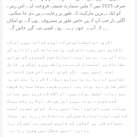
صرف 2025 میں 7 ملین سمارٹ شیشے فروخت کیے، اس زمرے
کو ایک بہترین مارکیٹ کے طور پر رعایت نہیں دی جا سکتی۔
اگلی بار جب آپ کہیں خاص طور پر مصروف ہوں گے، تو امکان
ہے کہ آپ یہ جوتے پہنے ہوئے کسی سے گزر جائیں گے۔
اگرچہ اس ٹیکنالوجی کے اپنے فوائد ہیں، اس کے
ناقدین بھی ہیں، خاص طور پر جب صارف کی رازداری کی
بات آتی ہے۔ ہم سب اپنے اسمارٹ فون کیمروں کو عوامی
مقامات پر استعمال کرنے سے واقف ہیں، لیکن وہ قابل
توجہ نہیں ہیں۔ اگر کوئی اپنے آئی فون کے ساتھ
تصاویر لے رہا ہے یا ویڈیو ریکارڈ کر رہا ہے، تو یہ
اکثر قابل دید ہوتا ہے۔ دوسری طرف، میٹا سمارٹ شیشے
بہت زیادہ لطیف ہوتے ہیں۔ ان آلات کے فریم میں بنائے
گئے کیمرے ہوتے ہیں، اور چونکہ لوگ ہر وقت عینک
پہنتے ہیں، اس لیے ایسا نہیں ہے کہ کوئی تصویر لینے
کے لیے اپنے اسمارٹ فون کو بے دھڑک مار رہا ہو۔ میٹا
بنیادی طور پر لوگوں کو جاسوس کیموں سے لیس کر رہا
ہے اور انہیں جنگل میں چھوڑ رہا ہے۔