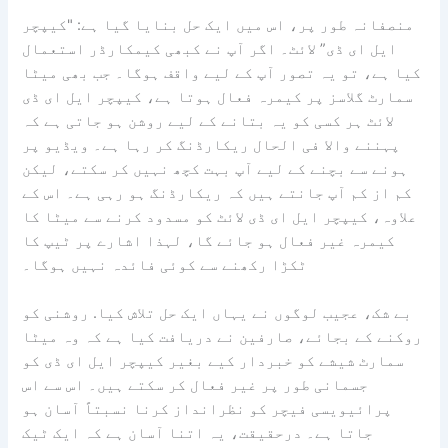
منصفانہ طور پر، اس میں ایک حل بنایا گیا ہے: "کیپچر
ایل ای ڈی” لائٹ۔ اگر آپ نے کبھی کیمکارڈر استعمال
کیا ہے، تو یہ تصور آپ کے لیے واقف ہوگا۔ جب بھی میٹا
سمارٹ گلاسز پر کیمرہ فعال ہوتا ہے، کیپچر ایل ای ڈی
لائٹ ہر کسی کو یہ بتانے کے لیے روشن ہو جاتی ہے کہ
پہننے والا فی الحال ریکارڈنگ کر رہا ہے۔ ویڈیو پر
ہونے سے بچنے کے لیے آپ بہت کچھ نہیں کر سکتے، لیکن
کم از کم آپ جانتے ہیں کہ ریکارڈنگ ہو رہی ہے۔ اس کے
علاوہ، کیپچر ایل ای ڈی لائٹ کو مسدود کرنے سے میٹا کا
کیمرہ غیر فعال ہو جائے گا، لہذا اشارے پر ٹیپ کا
ٹکڑا رکھنے سے کوئی فائدہ نہیں ہوگا۔
بے شک، عجیب لوگوں نے یہاں ایک حل تلاش کیا. روشنی کو
روکنے کے بجائے، صارفین نے دریافت کیا ہے کہ وہ میٹا
سمارٹ شیشے کو خبردار کیے بغیر کیپچر ایل ای ڈی کو
جسمانی طور پر غیر فعال کر سکتے ہیں۔ اس سے اس
پرائیویسی فیچر کو نظرانداز کرنا نسبتاً آسان ہو
جاتا ہے۔ درحقیقت، یہ اتنا آسان ہے کہ ایک ٹیک