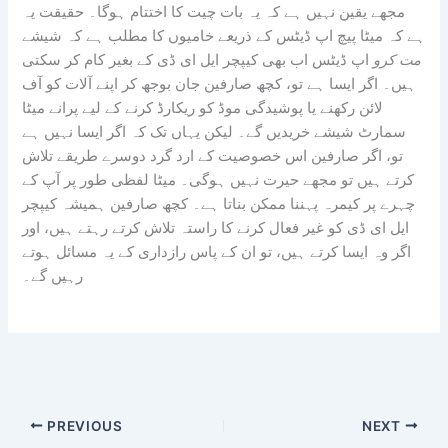
مجھے یقین نہیں ہے کہ یہ بات چیت کا اختتام ہوگا۔ حقیقت یہ
ہے کہ میٹا پیچ اپ ڈیٹس کے ذریعے خامیوں کا مطلب ہے کہ شیشے
مت کرو
اپ ڈیٹس اب بھی کیپچر ایل ای ڈی کے بغیر کام کر سکتی
ہیں۔ اگر ایسا ہے تو، کچھ صارفین جان بوجھ کر اپنے آلات کو آف
لائن رکھنے یا پوشیدگی موڈ کو ریکارڈ کرنے کے لیے پرانے میٹا
سمارٹ شیشے خریدیں گے۔ لیکن یہاں تک کہ اگر ایسا نہیں ہے
تو، اگر صارفین اس خصوصیت کے ارد گرد دوسرے طریقے تلاش
کرتے ہیں تو مجھے حیرت نہیں ہوگی۔ میٹا لفظی طور پر آپ کے
چہرے پر کیمرہ پہننا ممکن بناتا ہے۔ کچھ صارفین ہمیشہ کیپچر
ایل ای ڈی کو غیر فعال کرنے کا راستہ تلاش کرتے رہتے ہیں، اور
اگر وہ ایسا کرتے ہیں، تو ان کے پاس رازداری کے یہ مسائل ہوتے
رہیں گے۔
PREVIOUS
NEXT