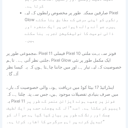
کرتا ہے۔
صارفین ممکنہ طور پر مخصوص رابطوں کے لیے Pixel
Glow رنگوں کو اپنی مرضی کے مطابق بنا سکتے
ہیں، جو آنے والے ڈیوائس پر ایک منفرد اور
ذاتی نوعیت کا نوٹیفکیشن تجربہ بنا سکتے
ہیں۔
مجموعی طور پر، Pixel 11 فیملی Pixel 10 فونز سے بہت ملتی
جلتی نظر آتی ہے۔ تاہم، Pixel Glow ایک مکمل طور پر نئی
خصوصیت کے لیے تیار ہے اور میں جاننا چاہتا ہوں کہ یہ کیسا نظر
آئے گا۔
اینڈرائیڈ 17 بیٹا کوڈ میں دریافت ہونے والی خصوصیت کے بارے
میں صرف بنیادی تفصیلات موجود ہیں، جس سے پتہ چلتا ہے کہ
یہ Pixel 11 فونز پر چھپے ہوئے ڈیزائن عنصر کے طور پر
ڈیبیو کر سکتا ہے۔ اسے "آلہ کے پچھلے حصے پر ایک لطیف
چمک اور رنگ کے طور پر بیان کیا گیا ہے جو آلہ کو
تبدیل کرنے پر اہم سرگرمی کا اشارہ کرتا ہے۔”