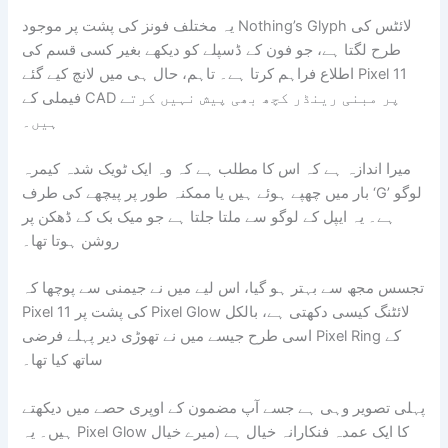
یہ مختلف فونز کی پشت پر موجود Nothing’s Glyph لائٹس کی
طرح لگتا ہے، جو فون کے ڈسپلے کو دیکھے بغیر کسی قسم کی
اطلاع فراہم کرتا ہے۔ تاہم، حال ہی میں لانچ کیے گئے Pixel 11
فیملی کے CAD پر مبنی رینڈر کچھ بھی پیش نہیں کرتے
ہیں۔
میرا اندازہ ہے کہ اس کا مطلب ہے کہ وہ ایک ٹویک شدہ کیمرہ
بار میں چھپے ہوئے ہیں یا ممکنہ طور پر پیچھے کی طرف ‘G’ لوگو
ہے۔ یہ ایپل کے لوگو سے ملتا جلتا ہے جو میک بک کے ڈھکن پر
روشن ہوتا تھا۔
تجسس مجھ سے بہتر ہو گیا، اس لیے میں نے جیمنی سے پوچھا کہ
Pixel 11 کی پشت پر Pixel Glow لائٹنگ کیسی دکھتی ہے، بالکل
اسی طرح جیسے میں نے تھوڑی دیر پہلے فرضی Pixel Ring کے
ساتھ کیا تھا۔
پہلی تصویر وہی ہے جسے آپ مضمون کے اوپری حصے میں دیکھتے
ہیں۔ یہ Pixel Glow کا ایک عمدہ فنکارانہ خیال ہے (میرے خیال