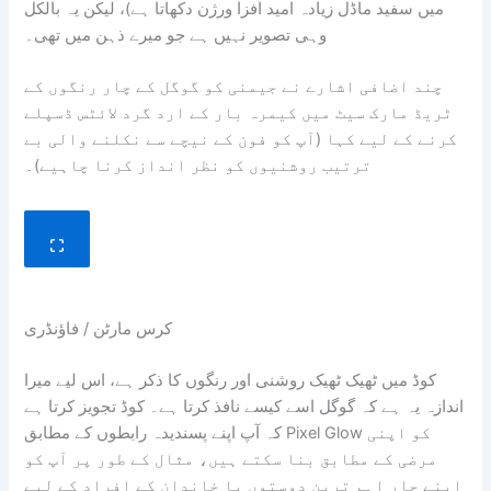
میں سفید ماڈل زیادہ امید افزا ورژن دکھاتا ہے)، لیکن یہ بالکل
وہی تصویر نہیں ہے جو میرے ذہن میں تھی۔
چند اضافی اشارے نے جیمنی کو گوگل کے چار رنگوں کے
ٹریڈ مارک سیٹ میں کیمرہ بار کے ارد گرد لائٹس ڈسپلے
کرنے کے لیے کہا (آپ کو فون کے نیچے سے نکلنے والی بے
ترتیب روشنیوں کو نظر انداز کرنا چاہیے)۔
کرس مارٹن / فاؤنڈری
کوڈ میں ٹھیک ٹھیک روشنی اور رنگوں کا ذکر ہے، اس لیے میرا
اندازہ یہ ہے کہ گوگل اسے کیسے نافذ کرتا ہے۔ کوڈ تجویز کرتا ہے
کہ آپ اپنے پسندیدہ رابطوں کے مطابق Pixel Glow کو اپنی
مرضی کے مطابق بنا سکتے ہیں، مثال کے طور پر آپ کو
اپنے چار اہم ترین دوستوں یا خاندان کے افراد کے لیے