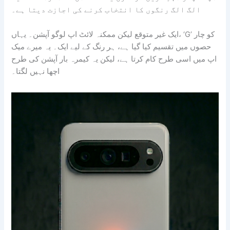
الگ الگ رنگوں کا انتخاب کرنے کی اجازت دیتا ہے۔
ایک غیر متوقع لیکن ممکنہ لائٹ اپ لوگو آپشن۔ یہاں، ‘G’ کو چار
حصوں میں تقسیم کیا گیا ہے، ہر رنگ کے لیے ایک۔ یہ میرے میک
اپ میں اسی طرح کام کرتا ہے، لیکن یہ کیمرہ بار آپشن کی طرح
اچھا نہیں لگتا۔