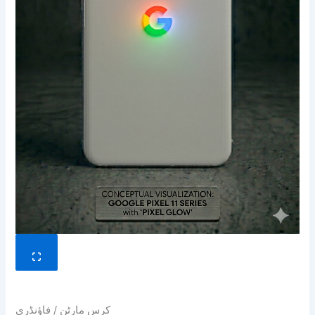
کرس مارٹن / فاؤنڈری