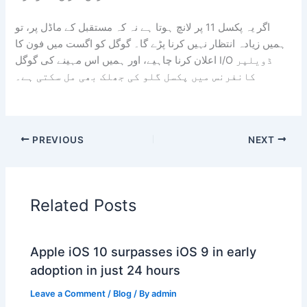
اگر یہ پکسل 11 پر لانچ ہوتا ہے نہ کہ مستقبل کے ماڈل پر، تو
ہمیں زیادہ انتظار نہیں کرنا پڑے گا۔ گوگل کو اگست میں فون کا
اعلان کرنا چاہیے، اور ہمیں اس مہینے کی گوگل I/O ڈویلپر
کانفرنس میں پکسل گلو کی جھلک بھی مل سکتی ہے۔
PREVIOUS
NEXT
Related Posts
Apple iOS 10 surpasses iOS 9 in early
adoption in just 24 hours
Leave a Comment
/
Blog
/ By
admin