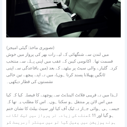
(تصویری ماخذ: گیٹی امیجز)
میں لندن سے شنگھائی کے لیے رات بھر کی پرواز میں خوش
قسمت تھا۔ اکانومی کیبن کے عقب میں اپنی پہلے سے منتخب
کردہ گلیارے والی سیٹ پر بیٹھنے کے بعد (میں باقاعدگی سے اپنی
ٹانگیں پھیلانا پسند کرتا ہوں)، میں نے اپنے پیچھے تین خالی
نشستوں کی قطار دیکھی۔
لہذا میں نے قریبی فلائٹ اٹینڈنٹ سے پوچھنے کا فیصلہ کیا کہ کیا
میں اس لائن پر منتقل ہو سکتا ہوں۔ اس کا مطلب یہ تھا کہ
جیسے ہی ہوائی جہاز نے ٹیک آف کیا اور سیٹ بیلٹ کا نشان ختم
ہو گیا اور 11 گھنٹے کی زیادہ تر پرواز میں ٹیک لگائے
ہوئے پوزیشن میں پھیل گیا تو میں سینٹر آرمریسٹ کو