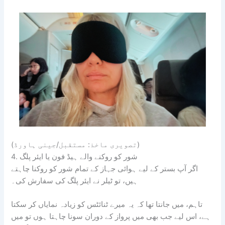
(تصویری ماخذ: مستقبل/جینی ہاورڈ)
4. شور کو روکنے والے ہیڈ فون یا ایئر پلگ
اگر آپ بستر کے لیے ہوائی جہاز کے تمام شور کو روکنا چاہتے
ہیں، تو ٹیلر نے ایئر پلگ کی سفارش کی۔
تاہم، میں جانتا تھا کہ یہ میرے ٹنائٹس کو زیادہ نمایاں کر سکتا
ہے، اس لیے جب بھی میں پرواز کے دوران سونا چاہتا ہوں تو میں