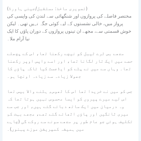
(تصویری ماخذ: مستقبل/جینی ہاورڈ)
مختصر فاصلے کی پروازوں اور شنگھائی سے لندن کی واپسی کی
پرواز میں، خالی نشستوں کے لیے کوئی جگہ نہیں تھی۔ لیکن
خوش قسمتی سے، مجھے ان تینوں پروازوں کے دوران پاؤں کا ایک
نیا آرام ملا۔
مجھے بس ٹرے ٹیبل کو نیچے رکھنا تھا، اس کے پچھلے
حصے میں ایک تار لگانا تھا، اور اسے واپس اوپر رکھنا
تھا۔ وہاں سے میں نے پٹے کو ایڈجسٹ کیا تاکہ پاؤں کا
جھولا زیادہ سے زیادہ اونچا ہو۔
جس کو میں نے خریدا تھا اس کا ٹھوس، ہٹنے والا بیس تھا
اس لیے میرے پیروں کو ایسا محسوس نہیں ہوتا تھا کہ
وہ درمیان میں ایک ساتھ دبائے گئے ہیں، اور جب سے
میری ٹانگیں اور پاؤں اٹھائے گئے تھے، مجھے بہت کم
تکلیف ہوئی جو عام طور پر مجھے سونے سے روکے گی (چاہے
میں ہمیشہ کمپریشن موزے پہنوں)۔