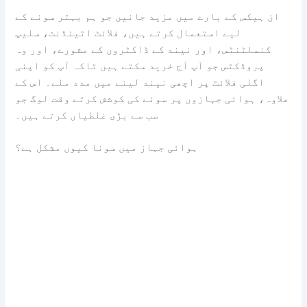
ان ہیکس کے بارے میں مزید جانیں جو ہم بہتر سونے کے
لیے استعمال کرتے ہیں، فلائٹ اٹینڈنٹ، سلیپ
کنسلٹنٹس، اور نیند کے ڈاکٹروں کے مشورے، اور وہ
پروڈکٹس جو آپ آج خرید سکتے ہیں تاکہ آپ کو اپنی
اگلی فلائٹ پر اچھی نیند لینے میں مدد ملے۔ اس کے
علاوہ، ہوائی جہازوں پر سونے کی کوشش کرتے وقت لوگ جو
سب سے بڑی غلطیاں کرتے ہیں۔
ہوائی جہاز میں سونا کیوں مشکل ہے؟