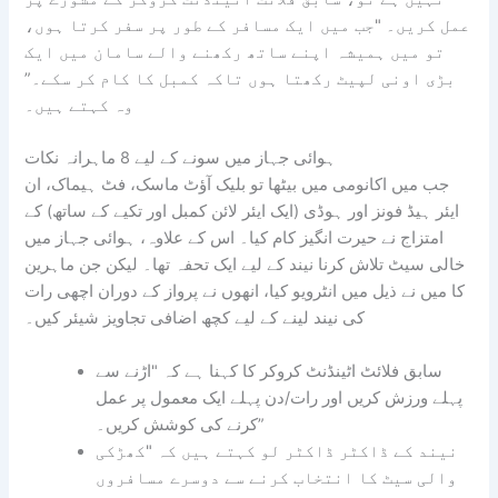
عمل کریں۔ "جب میں ایک مسافر کے طور پر سفر کرتا ہوں،
تو میں ہمیشہ اپنے ساتھ رکھنے والے سامان میں ایک
بڑی اونی لپیٹ رکھتا ہوں تاکہ کمبل کا کام کر سکے۔”
وہ کہتے ہیں۔
ہوائی جہاز میں سونے کے لیے 8 ماہرانہ نکات
جب میں اکانومی میں بیٹھا تو بلیک آؤٹ ماسک، فٹ ہیماک، ان
ایئر ہیڈ فونز اور ہوڈی (ایک ایئر لائن کمبل اور تکیے کے ساتھ) کے
امتزاج نے حیرت انگیز کام کیا۔ اس کے علاوہ، ہوائی جہاز میں
خالی سیٹ تلاش کرنا نیند کے لیے ایک تحفہ تھا۔ لیکن جن ماہرین
کا میں نے ذیل میں انٹرویو کیا، انھوں نے پرواز کے دوران اچھی رات
کی نیند لینے کے لیے کچھ اضافی تجاویز شیئر کیں۔
سابق فلائٹ اٹینڈنٹ کروکر کا کہنا ہے کہ "اڑنے سے
پہلے ورزش کریں اور رات/دن پہلے ایک معمول پر عمل
کرنے کی کوشش کریں۔”
نیند کے ڈاکٹر ڈاکٹر لو کہتے ہیں کہ "کھڑکی
والی سیٹ کا انتخاب کرنے سے دوسرے مسافروں