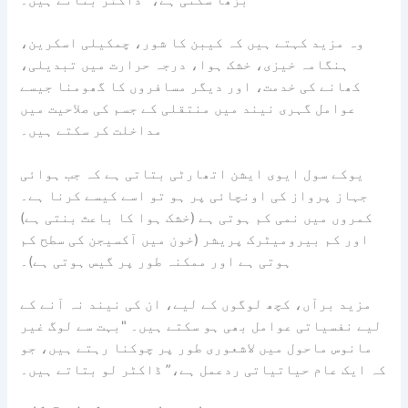
وہ مزید کہتے ہیں کہ کیبن کا شور، چمکیلی اسکرین،
ہنگامہ خیزی، خشک ہوا، درجہ حرارت میں تبدیلی،
کھانے کی خدمت، اور دیگر مسافروں کا گھومنا جیسے
عوامل گہری نیند میں منتقلی کے جسم کی صلاحیت میں
مداخلت کر سکتے ہیں۔
یوکے سول ایوی ایشن اتھارٹی بتاتی ہے کہ جب ہوائی
جہاز پرواز کی اونچائی پر ہو تو اسے کیسے کرنا ہے۔
کمروں میں نمی کم ہوتی ہے (خشک ہوا کا باعث بنتی ہے)
اور کم بیرومیٹرک پریشر (خون میں آکسیجن کی سطح کم
ہوتی ہے اور ممکنہ طور پر گیس ہوتی ہے)۔
مزید برآں، کچھ لوگوں کے لیے، ان کی نیند نہ آنے کے
لیے نفسیاتی عوامل بھی ہو سکتے ہیں۔ "بہت سے لوگ غیر
مانوس ماحول میں لاشعوری طور پر چوکنا رہتے ہیں، جو
کہ ایک عام حیاتیاتی ردعمل ہے،” ڈاکٹر لو بتاتے ہیں۔