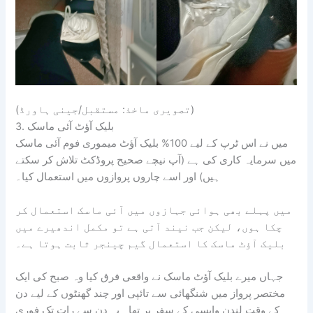
(تصویری ماخذ: مستقبل/جینی ہاورڈ)
3. بلیک آؤٹ آئی ماسک
میں نے اس ٹرپ کے لیے 100% بلیک آؤٹ میموری فوم آئی ماسک
میں سرمایہ کاری کی ہے (آپ نیچے صحیح پروڈکٹ تلاش کر سکتے
ہیں) اور اسے چاروں پروازوں میں استعمال کیا۔
میں پہلے بھی ہوائی جہازوں میں آئی ماسک استعمال کر
چکا ہوں، لیکن جب نیند آتی ہے تو مکمل اندھیرے میں
بلیک آؤٹ ماسک کا استعمال گیم چینجر ثابت ہوتا ہے۔
جہاں میرے بلیک آؤٹ ماسک نے واقعی فرق کیا وہ صبح کی ایک
مختصر پرواز میں شنگھائی سے تائپی اور چند گھنٹوں کے لیے دن
کے وقت لندن واپسی کے سفر پر تھا۔ یہ دن سے رات تک فوری