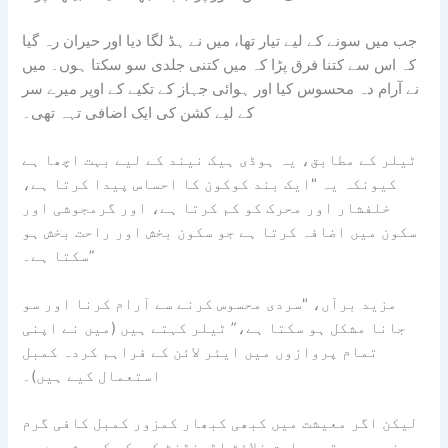
جب میں سونے کے لیے تیار تھا، میں نے ہڈ لگا دیا اور حیران رہ گیا
کہ اس سے کتنا فرق پڑا کہ میں کتنی جلدی سو سکتا ہوں۔ میں
نے آرام دہ محسوس کیا اور ہوائی جہاز کے تکیے کے اوپر میرے سر
کے لیے کشن کی ایک اضافی تہہ تھی۔
ٹیلر کے مطابق، یہ ہوڈی ہیک نیند کے لیے بہت اچھا ہے
کیونکہ یہ "ایک بند کوکون کا احساس پیدا کرتا ہے،
خلفشار اور محرک کو کم کرتا ہے، اور گرمجوشی اور
سکون میں اضافہ کرتا ہے جو سکون بخش اور راحت بخش ہو
سکتا ہے۔”
مزید برآں، "سردی محسوس کرنے سے آرام کرنا اور سو
جانا مشکل ہو سکتا ہے،” ٹیلر کہتے ہیں (میں نے اپنی
تمام پروازوں میں ایئر لائن کے فراہم کردہ کمبل
استعمال کیے ہیں)۔
لیکن اگر معیشت میں کبھی کبھار کمزور کمبل کافی گرم
نہیں ہے تو، سابق فلائٹ اٹینڈنٹ کروکر کے مشورے پر