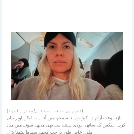
(تصویری ماخذ: مستقبل/جینی ہاورڈ)
اڑتے وقت آرام دہ کپڑے پہننا سمجھ میں آتا ہے۔ لیکن اوپر بیان
کردہ ہیکس کے ساتھ، ہوڈی پہننے سے بھی مجھے سونے میں مدد
ملی، خاص طور پر جب مجھے سیدھا بیٹھنا پڑا۔