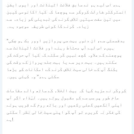
ہے، اس لیے ہم نے سابق فلائٹ اٹینڈنٹ اور ایوی ایشن
انسٹرکٹر شارلٹ کروکر سے پوچھا کہ کیا اکانومی کیبن
میں تین مفت سیٹیں تلاش کرنے کی تبدیلی کو زیادہ سے
زیادہ کرنے کا کوئی طریقہ موجود ہے۔
"بدقسمتی سے، ان دنوں بہت سی پروازیں اوور بک ہو چکی
ہیں، اس لیے آپ محتاط رہنے اور فلائٹ اٹینڈنٹ سے
پوچھنے کے علاوہ کچھ نہیں کر سکتے کہ کیا آپ حرکت کر
سکتے ہیں۔ بہت دیر سے یا بہت جلد پرواز کے وقت کی
بکنگ آپ کے خالی سیٹ تلاش کرنے کے امکانات کو بڑھا
سکتی ہے،” وہ کہتی ہیں۔
کروکر نے مزید کہا کہ بیت الخلاء کے ساتھ والے مقامات
عام طور پر سب سے کم مقبول ہوتے ہیں۔ لہٰذا، اگر آپ
اپنی آنکھیں کھلی رکھیں اور باتھ روم کے قریب ہونے
کی فکر نہ کریں، تو آپ کو اپنی سیٹ خالی نظر آ سکتی
ہے!