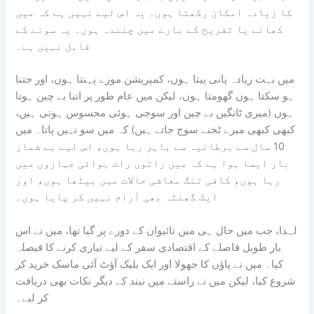
کا زیادہ امکان رکھتا ہوں۔ یہ اس لیے نہیں ہے کہ میں
کھانے یا تفریح ​​کے بارے میں چنندہ ہوں۔ یہ سونے کے
قابل نہیں ہے۔
میں بہت زیادہ پانی پیتا ہوں، کمپریشن موزے پہنتا ہوں، اور جتنا
ہو سکتا ہوں گھومتا ہوں، لیکن میں عام طور پر اتنا بے چین ہوتا
ہوں (میری ٹانگیں بے چین اور سوجی ہوئی محسوس ہوتی ہیں،
کبھی کبھی میرے ٹخنے سوج جاتے ہیں) کہ میں سو نہیں پاتا۔ میں
10 سال سے برطانیہ سے باہر رہا ہوں، اس لیے بے شمار
بار ایسا ہوا ہے کہ میں راتوں رات ہوائی جہازوں میں
رہا ہوں، کافی تنگ معاشی حالات میں بیٹھا ہوں، اور
ایک گھنٹہ بھی آرام نہیں کر پایا ہوں۔
لہذا، جب میں حال ہی میں تائیوان کے دورے پر گیا تھا، میں نے اس
بار طویل فاصلے کے اقتصادی سفر کے لیے تیاری کرنے کا فیصلہ
کیا۔ میں نے پاؤں کا جھولا اور ایک بلیک آؤٹ آئی ماسک خرید کر
شروع کیا، لیکن میں نے راستے میں نیند کے دیگر نکات بھی دریافت
کر لیے۔