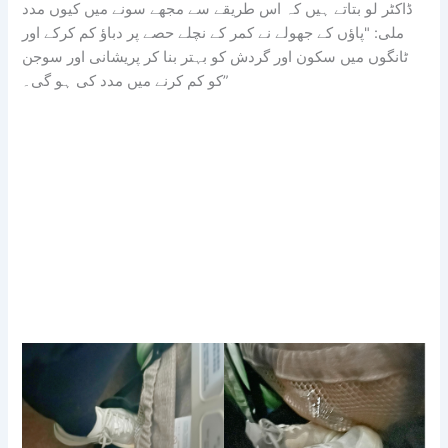
ڈاکٹر لو بتاتے ہیں کہ اس طریقے سے مجھے سونے میں کیوں مدد
ملی: "پاؤں کے جھولے نے کمر کے نچلے حصے پر دباؤ کم کرکے اور
ٹانگوں میں سکون اور گردش کو بہتر بنا کر پریشانی اور سوجن
کو کم کرنے میں مدد کی ہو گی۔”