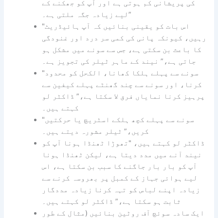
کی پریشانی کم ہوتی ہے اور آپ کو جھکنے کے
لیے زیادہ جگہ ملتی ہے۔”
"اس بات کو یقینی بنائیں کہ آپ ہائیڈریٹ
رہیں، کیونکہ پانی کی کمی سر درد اور غنودگی
کا باعث بن سکتی ہے، جس سے سونے میں مشکل ہو
جاتی ہے،” نیند کے ماہر ٹیلر کی تجویز ہے۔
"سونے سے پہلے ہلکا کھانا، الکحل کو محدود
کرنا، اور سونے سے چند گھنٹے پہلے کیفین سے
پرہیز کرنا نمایاں فرق لا سکتا ہے،” ڈاکٹر لو
کہتے ہیں۔
"سونے سے پہلے کچھ ہلکے اسٹریچ یا حرکتیں
کریں،” ٹیلر مشورہ دیتے ہیں۔
ڈاکٹر لو کہتے ہیں، "تھوڑا ٹھنڈا ہونا آپ کو
نیند آنے میں مدد دیتا ہے، لیکن ٹھنڈا ہونا
آپ کو بار بار جاگنے کا سبب بن سکتا ہے، اس
لیے ہوائی جہاز کے کمبل پر بھروسہ کرنے سے
زیادہ اپنے لباس کو تہہ کرنا زیادہ مددگار
ثابت ہو سکتا ہے،” ڈاکٹر لو کہتے ہیں۔
ایک سادہ سوئچ آف روٹین بنائیں (مثال کے طور