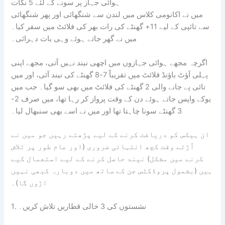
ہوائی جہاز پر سونے کے لئے 5 نکات
میں نے اکانومی کلاس میں لندن سے شنگھائی اور پھر شنگھائی
سے تائپی کے لیے 11+ گھنٹے کی رات بھر کی فلائٹ میں سفر کیا۔
میں نے گھر جاتے ہوئے وہی بات دہرائی۔
اگرچہ مجھے ہوائی جہازوں میں اچھی نیند نہیں آتی، مجھے اپنی
پہلی آؤٹ باؤنڈ فلائٹ میں تقریباً 7-8 گھنٹے کی نیند آئی، اور میں
تائی پے جانے والی 2 گھنٹے کی فلائٹ میں بھی سو گیا۔ جب میں
یوکے واپس جاتے ہوئے دن کے وقت پرواز کر رہا تھا، میں صرف 2-
3 گھنٹے سونا چاہتا تھا اور میں نے اسے بھی سنبھال لیا۔
ان ہیکس کو دریافت کرنے کے لیے پڑھتے رہیں جو میں نے
اُڑتے وقت کچھ انتہائی ضروری (اور عام طور پر تلاش
کرنے میں مشکل) نیند حاصل کرنے کے لیے استعمال کیے
ہیں (بشمول پروڈکٹس جن کے ساتھ میں دوبارہ کبھی نہیں
اڑوں گا)۔
1. نشستوں کی 3 خالی قطاریں تلاش کریں۔