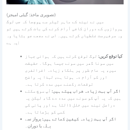
(تصویری ماخذ: گیٹی امیجز)
میں نے نیند کے ماہر ٹیلر سے پوچھا کہ جب لوگ
پروازوں کے دوران کافی آرام کرنے کی بات کرتے ہیں تو
وہ سرفہرست غلطیاں کرتے ہیں۔ اس نے مجھے جو بتایا وہ
یہ ہے:
کیا توقع کریں:
لوگ توقع کرتے ہیں کہ ہوائی جہاز
میں سونا گھر میں سونے جیسا ہوگا۔ حقیقت
میں، یہ عام طور پر ہلکا، زیادہ افراتفری
اور کم آرام دہ ہوتا ہے، لہذا یہ واضح
توقعات رکھنے میں مدد کرتا ہے۔
اگر آپ بہت زیادہ شراب پیتے ہیں:
آپ سوچ سکتے
ہیں کہ یہ آپ کو سونے میں مدد دے گا، لیکن یہ
دراصل نیند میں خلل ڈالتا ہے اور پانی کی
کمی کو بڑھاتا ہے۔
اگر آپ بہت زیادہ کیفین کھاتے ہیں:
پرواز سے
پہلے یا دوران۔