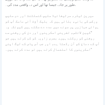
.
طور پر جانے جیسا تھا اور اس نے واقعی مدد کی۔
میرین ٹیلر، سرٹیفائیڈ سلیپ کنسلٹنٹ اور دی سلیپ
ورکس کی بانی، بتاتی ہیں کہ بلیک آؤٹ آئی ماسک آپ کو
ہوائی جہازوں پر سونے میں مدد دے سکتے ہیں کیونکہ وہ
"کیبن لائٹس، تفریحی اسکرینوں اور دن کی روشنی سے
روشنی کو روکتے ہیں، بصری زاویہ کو کم کرتے ہیں جو
آپ کے دماغ کو آن رکھتا ہے، اور جب آس پاس کے لوگ اپنی
اسکرینوں کا استعمال کرتے ہیں تو مدد کرتے ہیں۔”