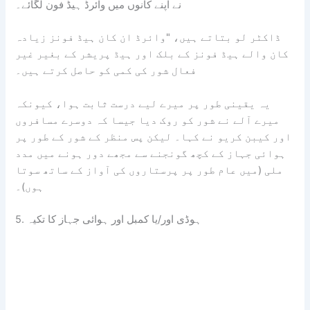
نے اپنے کانوں میں وائرڈ ہیڈ فون لگائے۔
ڈاکٹر لو بتاتے ہیں، "وائرڈ ان کان ہیڈ فونز زیادہ
کان والے ہیڈ فونز کے بلک اور ہیڈ پریشر کے بغیر غیر
فعال شور کی کمی کو حاصل کرتے ہیں۔
یہ یقینی طور پر میرے لیے درست ثابت ہوا، کیونکہ
میرے آلے نے شور کو روک دیا جیسا کہ دوسرے مسافروں
اور کیبن کریو نے کہا۔ لیکن پس منظر کے شور کے طور پر
ہوائی جہاز کے کچھ گونجنے سے مجھے دور ہونے میں مدد
ملی (میں عام طور پر پرستاروں کی آواز کے ساتھ سوتا
ہوں)۔
5. ہوڈی اور/یا کمبل اور ہوائی جہاز کا تکیہ