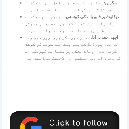
سکرین:
اسکرولنگ یا حوصلہ افزا شوز دیکھنا
جب تک کہ آپ کو نیند آنے کا احساس نہ ہو۔
تھکاوٹ پر قابو پانے کی کوشش:
دوسری فلم دیکھنے
یا زیادہ دیر تک جاگتے رہنے سے، آپ قدرتی
طور پر سو جانے کا وقت گنوا رہے ہیں۔
اچھی نیند نہ آنا:
لمبی دوری کی پروازوں میں وقت
اہم ہے۔ بورڈنگ کے بعد بہت جلد سونے کی کوشش
کرنا بعض اوقات مشکل ہو سکتا ہے کیونکہ آپ
کا دماغ اب بھی تنظیم اور لاجسٹک موڈ میں ہے۔