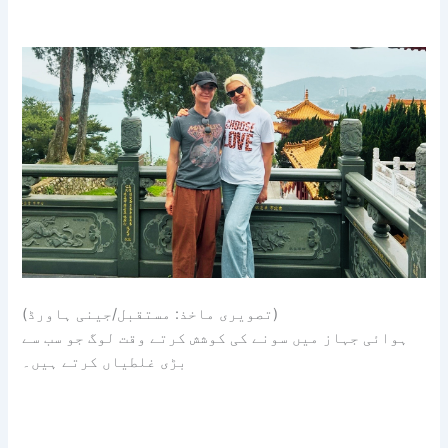
(تصویری ماخذ: مستقبل/جینی ہاورڈ)
ہوائی جہاز میں سونے کی کوشش کرتے وقت لوگ جو سب سے
بڑی غلطیاں کرتے ہیں۔