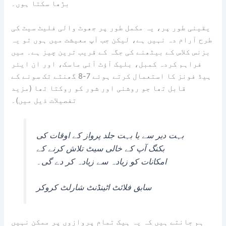
بڑھا سکتا ہوں۔
یقینی طور پر، یہ مکمل طور پر جھوٹ والی فلیٹ سیٹ کی
طرح آرام دہ نہیں ہے، لیکن جب آپ معیشت میں ہوں تو یہ
بزنس کلاس کے بیٹھنے کی جگہ کے قریب ترین چیز ہے۔ میں
فراہم کردہ کمبل، بلیک آؤٹ آئی ماسک، اور ان ایئر
ہیڈ فونز کا استعمال کرتے ہوئے 7-8 گھنٹے تک سونے کے
قابل تھا جو روشنی اور شور کو روکتا تھا (مزید
تفصیلات ذیل میں)۔
بہت دیر سے یا بہت جلد پرواز کے اوقات کی
بکنگ آپ کے خالی سیٹ تلاش کرنے کے
امکانات کو زیادہ سے زیادہ کر دے گی۔
سابق فلائٹ اٹینڈنٹ شارلٹ کروکر
ہم جانتے ہیں کہ یہ ہیک تمام پروازوں پر ممکن نہیں