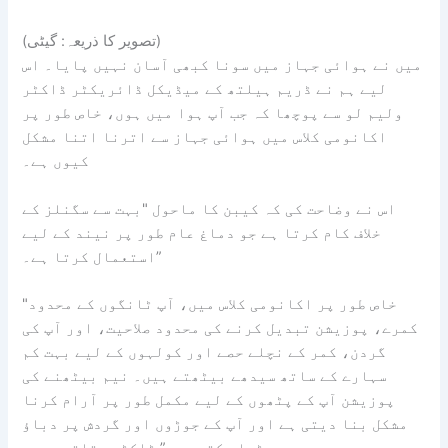
(تصویر کا ذریعہ: گیٹی)
میں نے ہوائی جہاز میں سونا کبھی آسان نہیں پایا۔ اس
لیے ہم نے ڈریم ہیلتھ کے میڈیکل ڈائریکٹر ڈاکٹر
ولیم لو سے پوچھا کہ جب آپ ہوا میں ہوں، خاص طور پر
اکانومی کلاس میں ہوائی جہاز سے اترنا اتنا مشکل
کیوں ہے۔
اس نے وضاحت کی کہ کیبن کا ماحول "بہت سے سگنلز کے
خلاف کام کرتا ہے جو دماغ عام طور پر نیند کے لیے
استعمال کرتا ہے۔”
"خاص طور پر اکانومی کلاس میں، آپ ٹانگوں کے محدود
کمرے، پوزیشن تبدیل کرنے کی محدود صلاحیت، اور آپ کی
گردن، کمر کے نچلے حصے اور کولہوں کے لیے بہت کم
سہارے کے ساتھ سیدھے بیٹھتے ہیں۔ نیم بیٹھنے کی
پوزیشن آپ کے پٹھوں کے لیے مکمل طور پر آرام کرنا
مشکل بنا دیتی ہے اور آپ کے جوڑوں اور گردش پر دباؤ
بڑھا سکتی ہے،” ڈاکٹر بتاتے ہیں۔