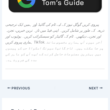
پیروی کریں
گوگل نیوز کے لیے ٹام کی گائیڈ
اور
ہمیں ایک ترجیحی
ذریعہ کے طور پر شامل کریں۔
اپنی فیڈ میں تازہ ترین خبریں، تجزیہ
اور تجزیے دیکھیں۔ ٹام کے گائیڈز کو سبسکرائب کریں۔
یوٹیوب
اور
. آخر میں، آپ ہماری مخصوص سائٹ
TikTok
ہماری پیروی کریں
پر جا سکتے ہیں۔
ٹام گائیڈ سیونگ اسکواڈ حب
کم پیسوں
میں بہترین مصنوعات حاصل کرنے کے لیے آپ کو ماہر کی
مدد کی ضرورت ہے۔
PREVIOUS
NEXT