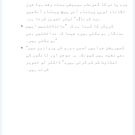
پر، پانی کا گھونٹ، موسیقی سنتے وقت ہیڈ فون
لگانا، ٹوپی پہننا، آئی پیچ پہننا، آنکھیں
بند کرنا)،” ٹیلر تجویز کرتا ہے۔
کروکر کا کہنا ہے کہ "مائنڈفلنیس ایپس
مددگار ہو سکتی ہیں، جیسا کہ مداخلتیں بھی
ہو سکتی ہیں۔”
"کمپریشن جرابیں لمبی دوری کی پروازوں میں
بھی مفید ہیں کیونکہ یہ سوجن اور ٹانگوں کی
تھکاوٹ کو کم کرتی ہیں،” ڈاکٹر لو تجویز
کرتے ہیں۔