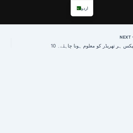
اردو
NEXT
 ہیکس ہر تھریڈر کو معلوم ہونا چاہئے۔