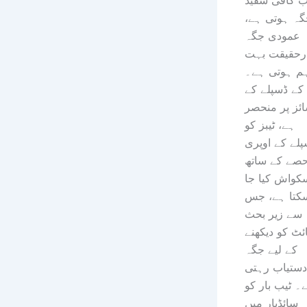
ب کافی سفید
گہ ہوتی ہے،
عمودی جگہ
رحقیقت بہت
م ہوتی ہے۔
کے ڈسپلے کے
ئز پر منحصر
ہے، ٹیبز کو
پلے کے اوپری
صے کے ساتھ
کواش کیا جا
کتا ہے، جس
سے زیر بحث
ئٹ کو دیکھنے
کے لیے جگہ
دستیاب رہتی
۔ ٹیب بار کو
سائڈبار میں