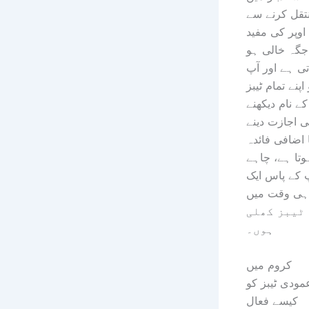
تقل کرنے سے
اوپر کی مفید
جگہ خالی ہو
تی ہے اور آپ
اپنے تمام ٹیبز
کے نام دیکھنے
 اجازت دینے
 اضافی فائدہ
وتا ہے، چاہے
 کے پاس ایک
ہی وقت میں
30 ٹیبز کھلی
ہوں۔
کروم میں
مودی ٹیبز کو
کیسے فعال