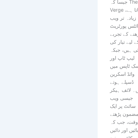
جیسا کہ The
Verge بتاتا ہے،
زیادہ تر ویب
ئٹس پورٹریٹ
ھنے کے تجربے
ے لیے تیار کی
ی ہیں، جبکہ
لیپ ٹاپ اور
ک ٹاپس میں
وائڈ اسکرین
ڈسپلے ہوتے
۔ لائف ہیکر
جیسی ویب
سائٹ پر ایک
ضمون پڑھتے
وقت، جب کہ
ائیں اور دائیں