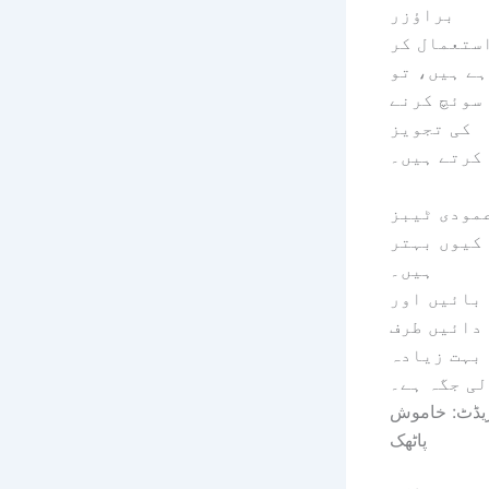
براؤزر
ستعمال کر
ہے ہیں، تو
سوئچ کرنے
کی تجویز
کرتے ہیں۔
مودی ٹیبز
کیوں بہتر
ہیں۔
بائیں اور
دائیں طرف
بہت زیادہ
ی جگہ ہے۔
یڈٹ: خاموش
پاٹھک