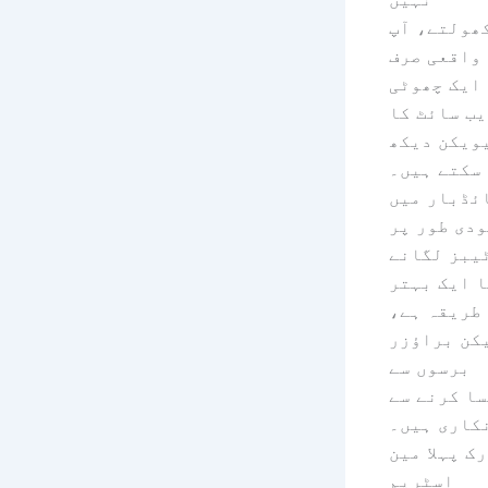
ھولتے، آپ
واقعی صرف
ایک چھوٹی
یب سائٹ کا
ویکن دیکھ
سکتے ہیں۔
ئڈبار میں
دی طور پر
یبز لگانے
ا ایک بہتر
طریقہ ہے،
کن براؤزر
برسوں سے
ا کرنے سے
کاری ہیں۔
ک پہلا مین
اسٹریم