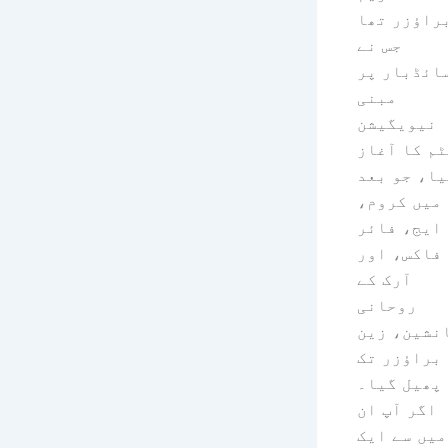
راؤزر تھا
جس نے
ائڈبار پر
مبنی
نیویگیشن
م کا آغاز
یا، جو بعد
میں کروم،
ایج، فائر
فاکس، اور
آرک کے
روحانی
نشین، زین
براؤزر تک
پھیل گیا۔
اگر آپ ان
میں سے ایک