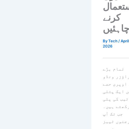
تعمال
کرنے
اہئیں
By
Tech
/
April
2026
تمام بڑے
اؤزر ونڈو
اوپری حصے
 ایک پتلی
ٹیب کی پٹی
کھتے ہیں۔
جب تک آپ
جنوں ٹیبز
نہیں